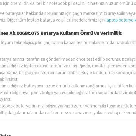
ı için önemlidir. Kaliteli bir notebook pil seçimi, cihazınızın uzun ömür
 ve bataryalar hakkında sorularınız için çağrı merkezimizi arayabilir vey
siniz. Diğer tüm laptop batarya ve pilleri modellerimiz için
laptop batarya 
nes Ak.006Bt.075 Batarya Kullanım Ömrü Ve Verimlilik:
 lityum teknolojisi, pilin şarj tutma kapasitesini maksimumda tutarak c
ataryalarımız, tarafınıza gönderilmeden önce test edilip sorunsuz çalış
tın aldığınız laptop aküsü tarafınıza ulaştığında, montaj işleminden so
şarsanız, bilgisayarınızda bir sorun olabilir. Böyle bir durumla karşılaş
abilirsiniz
tın aldığınız bataryanın uzun ömürlü kullanım sağlaması için, lütfen kul
züstü bilgisayar pilinizle ilgili yaşayabileceğiniz tüm sorunlarda bizimle
yarız.
otebook bataryalarımız, bilgisayarınıza zarar verme riski taşımaz. Bat
oltaj dalgalanmalarından etkilenmez ve cihazınızı yüksek voltaj riskler