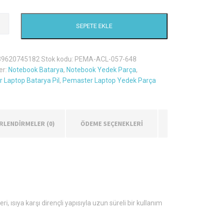
es
SEPETE EKLE
.075
39620745182
Stok kodu:
PEMA-ACL-057-648
er:
Notebook Batarya
,
Notebook Yedek Parça
,
 Laptop Batarya Pil
,
Pemaster Laptop Yedek Parça
RLENDIRMELER (0)
ÖDEME SEÇENEKLERİ
 ısıya karşı dirençli yapısıyla uzun süreli bir kullanım