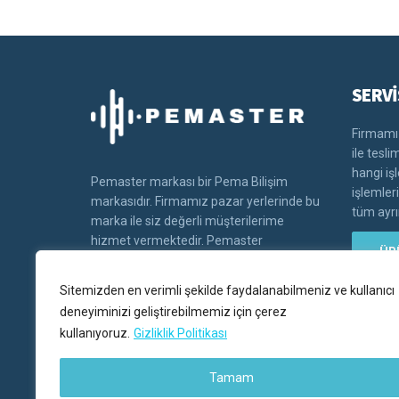
SERVİ
Firmamız
ile tesl
hangi iş
Pemaster markası bir Pema Bilişim
işlemler
markasıdır. Firmamız pazar yerlerinde bu
tüm ayrın
marka ile siz değerli müşterilerime
hizmet vermektedir. Pemaster
ÜR
markasının tüm hakları Pema bilişim'e
aittir.
Sitemizden en verimli şekilde faydalanabilmeniz ve kullanıcı
deneyiminizi geliştirebilmemiz için çerez
kullanıyoruz.
Gizliklik Politikası
Tamam