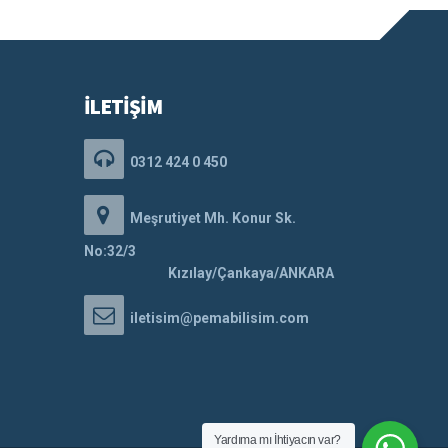
İLETİŞİM
0312 424 0 450
Meşrutiyet Mh. Konur Sk.
No:32/3
Kızılay/Çankaya/ANKARA
iletisim@pemabilisim.com
Yardıma mı İhtiyacın var?