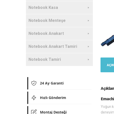
Notebook Kasa
Notebook Menteşe
Notebook Anakart
Notebook Anakart Tamiri
Notebook Tamiri
AÇI
24 Ay Garanti
Açıkla
Hızlı Gönderim
Emachi
Yoğun ku
Montaj Desteği
deneyim