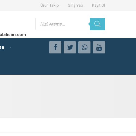
Ürün Takip
Giriş Yap
Kayıt Ol
Products
search
abilisim.com
za