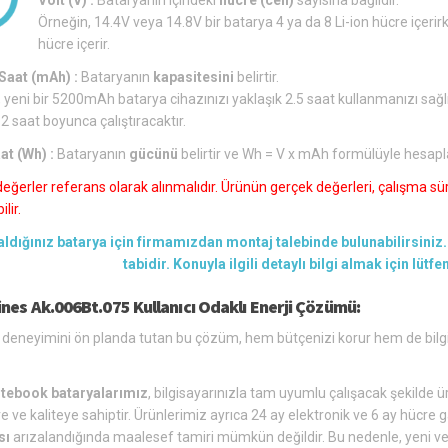
Örneğin, 14.4V veya 14.8V bir batarya 4 ya da 8 Li-ion hücre içerirk
hücre içerir.
aat (mAh) :
Bataryanın
kapasitesini
belirtir.
 yeni bir 5200mAh batarya cihazınızı yaklaşık 2.5 saat kullanmanızı sağl
 2 saat boyunca çalıştıracaktır.
at (Wh) :
Bataryanın
gücünü
belirtir ve Wh = V x mAh formülüyle hesapl
değerler referans olarak alınmalıdır. Ürünün gerçek değerleri, çalışma süre
lir.
aldığınız batarya için firmamızdan montaj talebinde bulunabilirsiniz. 
tabidir. Konuyla ilgili detaylı bilgi almak için lütf
nes Ak.006Bt.075 Kullanıcı Odaklı Enerji Çözümü:
ı deneyimini ön planda tutan bu çözüm, hem bütçenizi korur hem de bi
tebook bataryalarımız
, bilgisayarınızla tam uyumlu çalışacak şekilde üre
e ve kaliteye sahiptir. Ürünlerimiz ayrıca 24 ay elektronik ve 6 ay hücre g
sı
arızalandığında maalesef tamiri mümkün değildir. Bu nedenle, yeni ve u