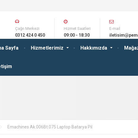
Çağrı Merkezi
Hizmet Saatleri
E-mail
0312 424 0 450
09:00 - 18:30
iletisim@pem
na Sayfa
Hizmetlerimiz
Hakkımızda
Mağa
etişim
Emachines Ak.006Bt.075 Laptop Batarya Pil