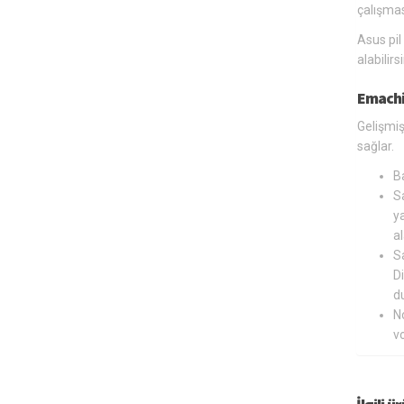
çalışmas
Asus pil
alabilir
Emachi
Gelişmiş
sağlar.
B
Sa
ya
al
Sa
Di
du
N
v