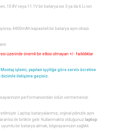
en, 10.8V veya 11.1V bir batarya ise 3 ya da 6 Li-ion
ıyorsa, 4400mAh kapasiteli bir batarya aynı cihazı
anır
si üzerinde önemli bir etkisi olmayan +/- farklılıklar
Montaj işlemi, yapılan işçiliğe göre servis ücretine
en bizimle iletişime geçiniz.
lgisayarınızın performansından ödün vermemenizi
tilmiştir. Laptop bataryalarımız, orijinal pilinizle aynı
arantisi ile birlikte gelir. Kullanmakta olduğunuz
laptop
yumlu bir batarya almak, bilgisayarınızın sağlıklı