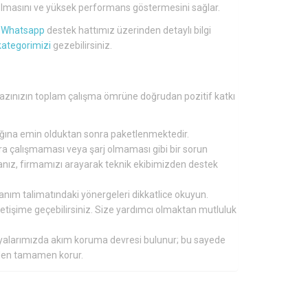
lü olmasını ve yüksek performans göstermesini sağlar.
a
Whatsapp
destek hattımız üzerinden detaylı bilgi
kategorimizi
gezebilirsiniz.
ihazınızın toplam çalışma ömrüne doğrudan pozitif katkı
tığına emin olduktan sonra paketlenmektedir.
nra çalışmaması veya şarj olmaması gibi bir sorun
ırsanız, firmamızı arayarak teknik ekibimizden destek
lanım talimatındaki yönergeleri dikkatlice okuyun.
 iletişime geçebilirsiniz. Size yardımcı olmaktan mutluluk
aryalarımızda akım koruma devresi bulunur; bu sayede
inden tamamen korur.