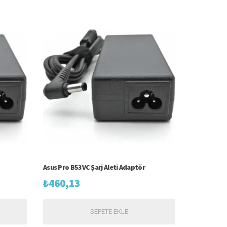
Asus Pro B53VC Şarj Aleti Adaptör
₺
460,13
SEPETE EKLE