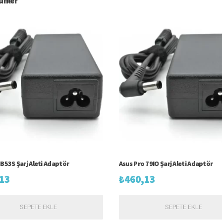
rünler
 B53S Şarj Aleti Adaptör
Asus Pro 79IO Şarj Aleti Adaptör
13
₺
460,13
SEPETE EKLE
SEPETE EKLE