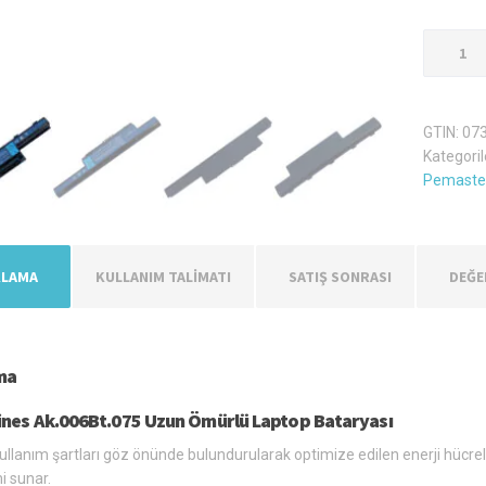
Emachin
Ak.006Bt
Laptop
Batarya
GTIN:
07
Pil
Kategoril
adet
Pemaster
KLAMA
KULLANIM TALİMATI
SATIŞ SONRASI
DEĞE
ma
nes Ak.006Bt.075 Uzun Ömürlü Laptop Bataryası
llanım şartları göz önünde bulundurularak optimize edilen enerji hücreleri,
i sunar.