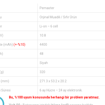
Pemaster
u
Orjinal Muadili / Sıfır Ürün
er
Li-on – 6 cell
(V)
10.8
te (mAh)
(+-%10)
4400
h)
48
Siyah
(g)
320
r (mm)
271.3 x 53.2 x 20.2
 Süresi
6 ay Hücre – 24 ay elektronik.
Bu, %100 uyum konusunda herhangi bir problem yaratmaz.
Volt (V) :
Bataryanın içindeki
hücre (cell)
sayısına bağlıdır.