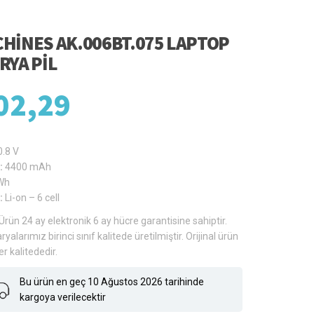
HINES AK.006BT.075 LAPTOP
RYA PIL
02,29
0.8 V
:
4400 mAh
Wh
:
Li-on – 6 cell
Ürün 24 ay elektronik 6 ay hücre garantisine sahiptir.
ryalarımız birinci sınıf kalitede üretilmiştir. Orijinal ürün
er kalitededir.
Bu ürün en geç 10 Ağustos 2026 tarihinde
kargoya verilecektir