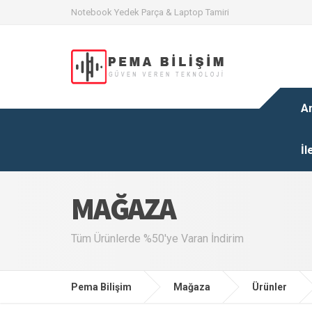
Notebook Yedek Parça & Laptop Tamiri
A
İl
MAĞAZA
Tüm Ürünlerde %50'ye Varan İndirim
Pema Bilişim
Mağaza
Ürünler