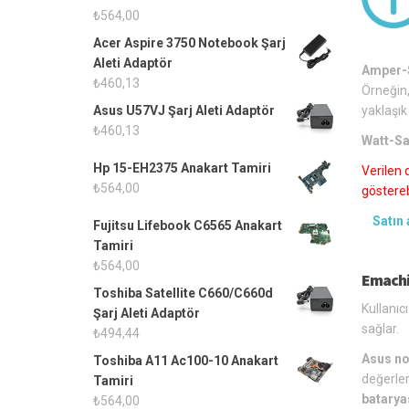
₺
564,00
Acer Aspire 3750 Notebook Şarj
Aleti Adaptör
Amper-S
₺
460,13
Örneğin,
yaklaşık
Asus U57VJ Şarj Aleti Adaptör
₺
460,13
Watt-Sa
Hp 15-EH2375 Anakart Tamiri
Verilen 
₺
564,00
gösterebi
Satın 
Fujitsu Lifebook C6565 Anakart
Tamiri
₺
564,00
Emachi
Toshiba Satellite C660/C660d
Kullanıc
Şarj Aleti Adaptör
sağlar.
₺
494,44
Asus no
Toshiba A11 Ac100-10 Anakart
değerler
Tamiri
batarya
₺
564,00