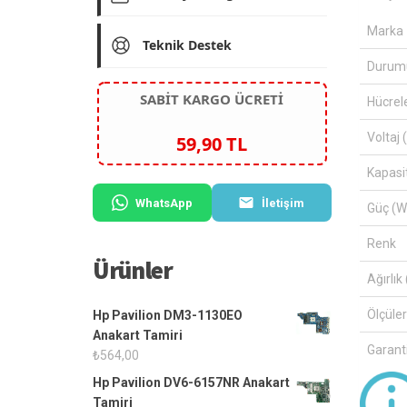
Marka
Teknik Destek
Durum
SABİT KARGO ÜCRETİ
Hücrel
Voltaj 
59,90 TL
Kapasi
WhatsApp
İletişim
Güç (W
Renk
Ürünler
Ağırlık 
Ölçüle
Hp Pavilion DM3-1130EO
Anakart Tamiri
Garanti
₺
564,00
Hp Pavilion DV6-6157NR Anakart
Tamiri