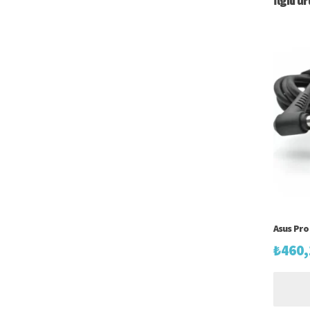
İlgili ü
Asus Pro
₺
460,