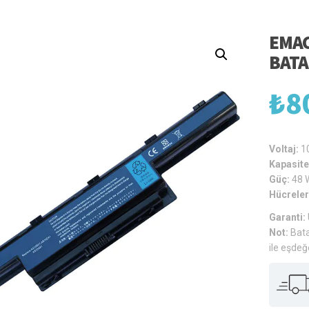
EMAC
BATA
₺
8
Voltaj:
1
Kapasite
Güç:
48 
Hücreler
Garanti:
Not:
Bata
ile eşdeğ