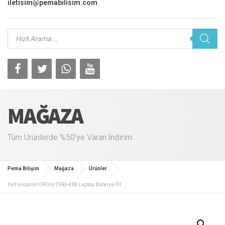
iletisim@pemabilisim.com
Products
search
MAĞAZA
Tüm Ürünlerde %50'ye Varan İndirim
Pema Bilişim
Mağaza
Ürünler
Dell Inspiron13R Ins13Rd-438 Laptop Batarya Pil