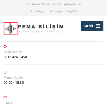
Notebook Yedek Parça & Laptop Tamiri
Ürün Takip
Giriş Yap
Kayıt Ol
MENÜ
Çağrı Merkezi
0312 424 0 450
Hizmet Saatleri
09:00 - 18:30
E-mail