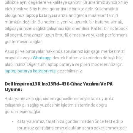
pilinizle aynı değerlere ve kaliteye sahiptir. Ürünlerimiz ayrıca 24 ay
elektronik ve 6 ay hücre garantisi ile birlikte gelir. Kullanmakta
olduğunuz
laptop bataryası
arızalandığında maalesef tamiri
mümkün değildir. Bu nedenle, yeni ve uyumlu bir batarya almak,
bilgisayarınızın sağlıklı çalışması için önemlidir. Kaliteli bir notebook
pil seçimi, cihazınızın uzun ömürlü olmasını ve yüksek performans
göstermesini sağlar.
Asus pil ve bataryalar hakkında sorularınız için çağrı merkezimizi
arayabilir veya
Whatsapp
destek hattımız üzerinden detaylı bilgi
alabilirsiniz. Diğer tüm laptop batarya ve pilleri modellerimiz için
laptop batarya kategorimizi
gezebilirsiniz.
Dell Inspiron13R Ins13Rd-438 Cihaz Yazılımı Ve Pil
Uyumu:
Bataryanın akıllı çipi, sistem güncellemeleriyle tam uyumlu
çalışarak pil sağlığı yüzdesinin işletim sisteminde doğru
görünmesini sağlar.
Bataryalarımız, tarafınıza gönderilmeden önce test edilip
sorunsuz çalıştığına emin olduktan sonra paketlenmektedir.