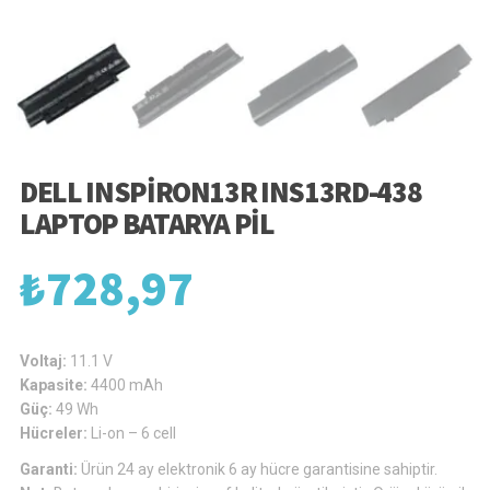
DELL INSPIRON13R INS13RD-438
LAPTOP BATARYA PIL
₺
728,97
Voltaj:
11.1 V
Kapasite:
4400 mAh
Güç:
49 Wh
Hücreler:
Li-on – 6 cell
Garanti:
Ürün 24 ay elektronik 6 ay hücre garantisine sahiptir.