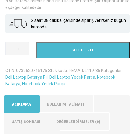
Not:
Bataryalarımız birinci sınıf kalitede üretilmiştir. Orijinal ürün ile
eşdeğer kalitededir.
2 saat 38 dakika içerisinde sipariş verirseniz bugün
kargoda..
Dell
SEPETE EKLE
Inspiron13R
Ins13Rd-
438
GTIN:
0739620745175
Stok kodu:
PEMA-DL119-86
Kategoriler:
Laptop
Dell Laptop Batarya Pil
,
Dell Laptop Yedek Parça
,
Notebook
Batarya
Batarya
,
Notebook Yedek Parça
Pil
adet
AÇIKLAMA
KULLANIM TALİMATI
SATIŞ SONRASI
DEĞERLENDIRMELER (0)