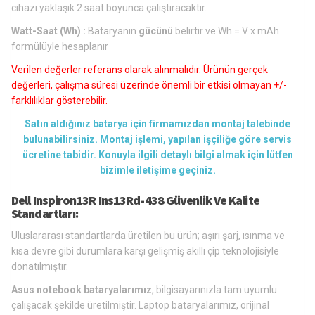
cihazı yaklaşık 2 saat boyunca çalıştıracaktır.
Watt-Saat (Wh) :
Bataryanın
gücünü
belirtir ve Wh = V x mAh
formülüyle hesaplanır
Verilen değerler referans olarak alınmalıdır. Ürünün gerçek
değerleri, çalışma süresi üzerinde önemli bir etkisi olmayan +/-
farklılıklar gösterebilir.
Satın aldığınız batarya için firmamızdan montaj talebinde
bulunabilirsiniz. Montaj işlemi, yapılan işçiliğe göre servis
ücretine tabidir. Konuyla ilgili detaylı bilgi almak için lütfen
bizimle iletişime geçiniz.
Dell Inspiron13R Ins13Rd-438 Güvenlik Ve Kalite
Standartları:
Uluslararası standartlarda üretilen bu ürün; aşırı şarj, ısınma ve
kısa devre gibi durumlara karşı gelişmiş akıllı çip teknolojisiyle
donatılmıştır.
Asus notebook bataryalarımız
, bilgisayarınızla tam uyumlu
çalışacak şekilde üretilmiştir. Laptop bataryalarımız, orijinal