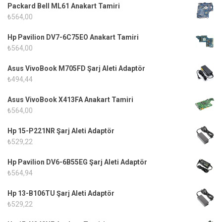
Packard Bell ML61 Anakart Tamiri
₺
564,00
Hp Pavilion DV7-6C75EO Anakart Tamiri
₺
564,00
Asus VivoBook M705FD Şarj Aleti Adaptör
₺
494,44
Asus VivoBook X413FA Anakart Tamiri
₺
564,00
Hp 15-P221NR Şarj Aleti Adaptör
₺
529,22
Hp Pavilion DV6-6B55EG Şarj Aleti Adaptör
₺
564,94
Hp 13-B106TU Şarj Aleti Adaptör
₺
529,22