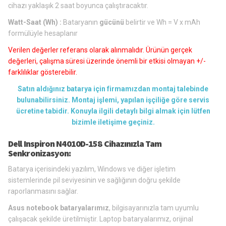
cihazı yaklaşık 2 saat boyunca çalıştıracaktır.
Watt-Saat (Wh) :
Bataryanın
gücünü
belirtir ve Wh = V x mAh
formülüyle hesaplanır
Verilen değerler referans olarak alınmalıdır. Ürünün gerçek
değerleri, çalışma süresi üzerinde önemli bir etkisi olmayan +/-
farklılıklar gösterebilir.
Satın aldığınız batarya için firmamızdan montaj talebinde
bulunabilirsiniz. Montaj işlemi, yapılan işçiliğe göre servis
ücretine tabidir. Konuyla ilgili detaylı bilgi almak için lütfen
bizimle iletişime geçiniz.
Dell Inspiron N4010D-158 Cihazınızla Tam
Senkronizasyon:
Batarya içerisindeki yazılım, Windows ve diğer işletim
sistemlerinde pil seviyesinin ve sağlığının doğru şekilde
raporlanmasını sağlar.
Asus notebook bataryalarımız
, bilgisayarınızla tam uyumlu
çalışacak şekilde üretilmiştir. Laptop bataryalarımız, orijinal