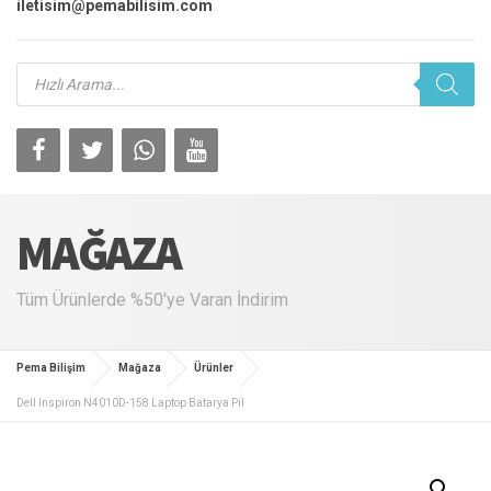
iletisim@pemabilisim.com
Products
search
MAĞAZA
Tüm Ürünlerde %50'ye Varan İndirim
Pema Bilişim
Mağaza
Ürünler
Dell Inspiron N4010D-158 Laptop Batarya Pil