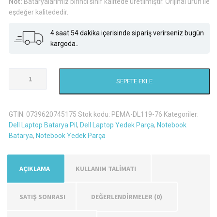
Not:
Bataryalarımız birinci sınıf kalitede üretilmiştir. Orijinal ürün ile
eşdeğer kalitededir.
4 saat 54 dakika içerisinde sipariş verirseniz bugün
kargoda..
Dell
SEPETE EKLE
Inspiron
N4010D-
158
GTIN:
0739620745175
Stok kodu:
PEMA-DL119-76
Kategoriler:
Laptop
Dell Laptop Batarya Pil
,
Dell Laptop Yedek Parça
,
Notebook
Batarya
Batarya
,
Notebook Yedek Parça
Pil
adet
AÇIKLAMA
KULLANIM TALİMATI
SATIŞ SONRASI
DEĞERLENDIRMELER (0)