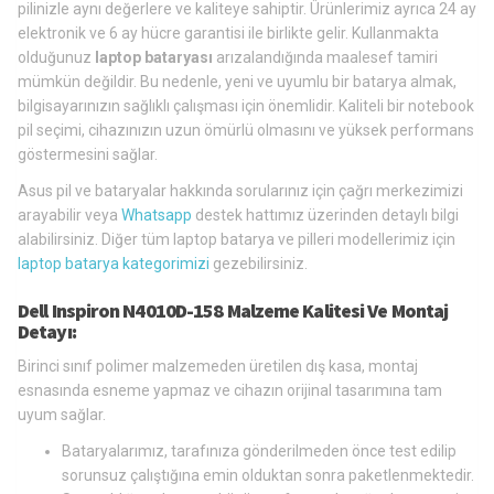
pilinizle aynı değerlere ve kaliteye sahiptir. Ürünlerimiz ayrıca 24 ay
elektronik ve 6 ay hücre garantisi ile birlikte gelir. Kullanmakta
olduğunuz
laptop bataryası
arızalandığında maalesef tamiri
mümkün değildir. Bu nedenle, yeni ve uyumlu bir batarya almak,
bilgisayarınızın sağlıklı çalışması için önemlidir. Kaliteli bir notebook
pil seçimi, cihazınızın uzun ömürlü olmasını ve yüksek performans
göstermesini sağlar.
Asus pil ve bataryalar hakkında sorularınız için çağrı merkezimizi
arayabilir veya
Whatsapp
destek hattımız üzerinden detaylı bilgi
alabilirsiniz. Diğer tüm laptop batarya ve pilleri modellerimiz için
laptop batarya kategorimizi
gezebilirsiniz.
Dell Inspiron N4010D-158 Malzeme Kalitesi Ve Montaj
Detayı:
Birinci sınıf polimer malzemeden üretilen dış kasa, montaj
esnasında esneme yapmaz ve cihazın orijinal tasarımına tam
uyum sağlar.
Bataryalarımız, tarafınıza gönderilmeden önce test edilip
sorunsuz çalıştığına emin olduktan sonra paketlenmektedir.