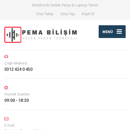
Notebook Yedek Parça & Laptop Tamiri
Ürün Takip
Giriş Yap
Kayıt Ol
MENÜ
Çağrı Merkezi
0312 424 0 450
Hizmet Saatleri
09:00 - 18:30
E-mail