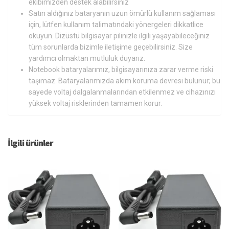
ekibimizden destek alabilirsiniz
Satın aldığınız bataryanın uzun ömürlü kullanım sağlaması
için, lütfen kullanım talimatındaki yönergeleri dikkatlice
okuyun. Dizüstü bilgisayar pilinizle ilgili yaşayabileceğiniz
tüm sorunlarda bizimle iletişime geçebilirsiniz. Size
yardımcı olmaktan mutluluk duyarız.
Notebook bataryalarımız, bilgisayarınıza zarar verme riski
taşımaz. Bataryalarımızda akım koruma devresi bulunur; bu
sayede voltaj dalgalanmalarından etkilenmez ve cihazınızı
yüksek voltaj risklerinden tamamen korur.
İlgili ürünler