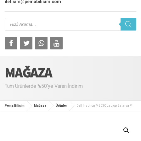
iletisim@pemabilisim.com
Products
search
MAĞAZA
Tüm Ürünlerde %50'ye Varan İndirim
Pema Bilişim
Mağaza
Ürünler
Dell Inspiron M5030 Laptop Batarya Pil