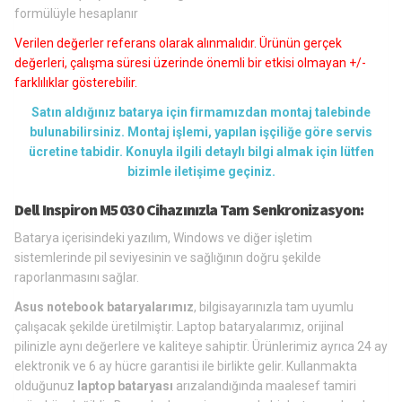
formülüyle hesaplanır
Verilen değerler referans olarak alınmalıdır. Ürünün gerçek
değerleri, çalışma süresi üzerinde önemli bir etkisi olmayan +/-
farklılıklar gösterebilir.
Satın aldığınız batarya için firmamızdan montaj talebinde
bulunabilirsiniz. Montaj işlemi, yapılan işçiliğe göre servis
ücretine tabidir. Konuyla ilgili detaylı bilgi almak için lütfen
bizimle iletişime geçiniz.
Dell Inspiron M5030 Cihazınızla Tam Senkronizasyon:
Batarya içerisindeki yazılım, Windows ve diğer işletim
sistemlerinde pil seviyesinin ve sağlığının doğru şekilde
raporlanmasını sağlar.
Asus notebook bataryalarımız
, bilgisayarınızla tam uyumlu
çalışacak şekilde üretilmiştir. Laptop bataryalarımız, orijinal
pilinizle aynı değerlere ve kaliteye sahiptir. Ürünlerimiz ayrıca 24 ay
elektronik ve 6 ay hücre garantisi ile birlikte gelir. Kullanmakta
olduğunuz
laptop bataryası
arızalandığında maalesef tamiri