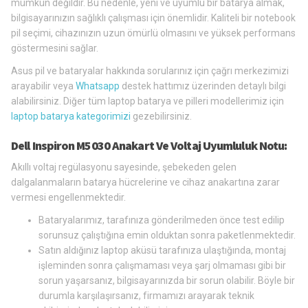
mümkün değildir. Bu nedenle, yeni ve uyumlu bir batarya almak,
bilgisayarınızın sağlıklı çalışması için önemlidir. Kaliteli bir notebook
pil seçimi, cihazınızın uzun ömürlü olmasını ve yüksek performans
göstermesini sağlar.
Asus pil ve bataryalar hakkında sorularınız için çağrı merkezimizi
arayabilir veya
Whatsapp
destek hattımız üzerinden detaylı bilgi
alabilirsiniz. Diğer tüm laptop batarya ve pilleri modellerimiz için
laptop batarya kategorimizi
gezebilirsiniz.
Dell Inspiron M5030 Anakart Ve Voltaj Uyumluluk Notu:
Akıllı voltaj regülasyonu sayesinde, şebekeden gelen
dalgalanmaların batarya hücrelerine ve cihaz anakartına zarar
vermesi engellenmektedir.
Bataryalarımız, tarafınıza gönderilmeden önce test edilip
sorunsuz çalıştığına emin olduktan sonra paketlenmektedir.
Satın aldığınız laptop aküsü tarafınıza ulaştığında, montaj
işleminden sonra çalışmaması veya şarj olmaması gibi bir
sorun yaşarsanız, bilgisayarınızda bir sorun olabilir. Böyle bir
durumla karşılaşırsanız, firmamızı arayarak teknik