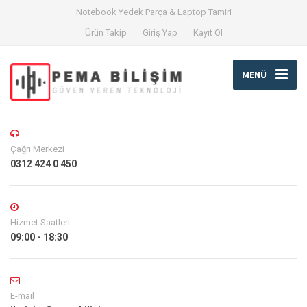
Notebook Yedek Parça & Laptop Tamiri
Ürün Takip
Giriş Yap
Kayıt Ol
MENÜ
Çağrı Merkezi
0312 424 0 450
Hizmet Saatleri
09:00 - 18:30
E-mail