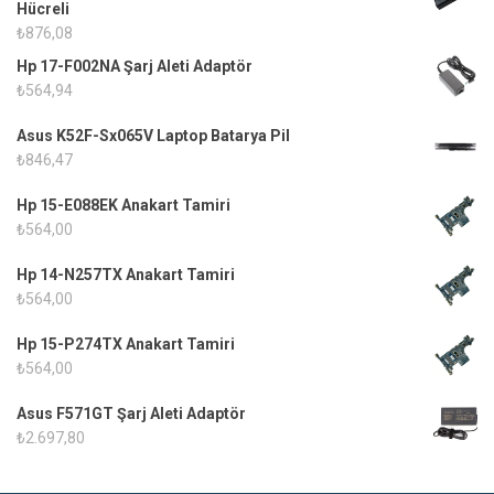
Hücreli
₺
876,08
Hp 17-F002NA Şarj Aleti Adaptör
₺
564,94
Asus K52F-Sx065V Laptop Batarya Pil
₺
846,47
Hp 15-E088EK Anakart Tamiri
₺
564,00
Hp 14-N257TX Anakart Tamiri
₺
564,00
Hp 15-P274TX Anakart Tamiri
₺
564,00
Asus F571GT Şarj Aleti Adaptör
₺
2.697,80