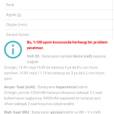
Renk
Ağırlık (g)
Ölçüler (mm)
Garanti Süresi
Bu, %100 uyum konusunda herhangi bir problem
yaratmaz.
Volt (V) :
Bataryanın içindeki
hücre (cell)
sayısına
bağlıdır.
Örneğin, 14.4V veya 14.8V bir batarya 4 ya da 8 Li-ion hücre
içerirken, 10.8V veya 11.1V bir batarya ise 3 ya da 6 Li-ion hücre
içerir.
Amper-Saat (mAh) :
Bataryanın
kapasitesini
belirtir.
Örneğin, yeni bir 5200mAh batarya cihazınızı yaklaşık 2.5 saat
kullanmanızı sağlıyorsa, 4400mAh kapasiteli bir batarya aynı
cihazı yaklaşık 2 saat boyunca çalıştıracaktır.
Watt-Saat (Wh) :
Bataryanın
gücünü
belirtir ve Wh = V x mAh