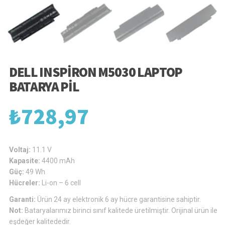
DELL INSPIRON M5030 LAPTOP
BATARYA PIL
₺
728,97
Voltaj:
11.1 V
Kapasite:
4400 mAh
Güç:
49 Wh
Hücreler:
Li-on – 6 cell
Garanti:
Ürün 24 ay elektronik 6 ay hücre garantisine sahiptir.
Not:
Bataryalarımız birinci sınıf kalitede üretilmiştir. Orijinal ürün ile
eşdeğer kalitededir.