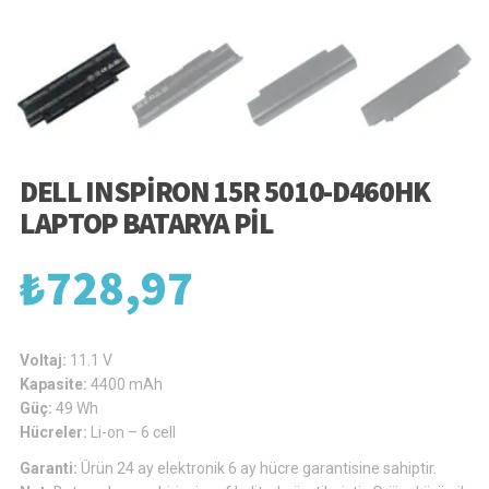
DELL INSPIRON 15R 5010-D460HK
LAPTOP BATARYA PIL
₺
728,97
Voltaj:
11.1 V
Kapasite:
4400 mAh
Güç:
49 Wh
Hücreler:
Li-on – 6 cell
Garanti:
Ürün 24 ay elektronik 6 ay hücre garantisine sahiptir.