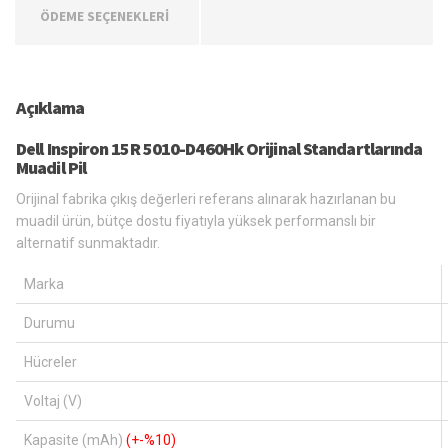
ÖDEME SEÇENEKLERİ
Açıklama
Dell Inspiron 15R 5010-D460Hk Orijinal Standartlarında
Muadil Pil
Orijinal fabrika çıkış değerleri referans alınarak hazırlanan bu
muadil ürün, bütçe dostu fiyatıyla yüksek performanslı bir
alternatif sunmaktadır.
Marka
Durumu
Hücreler
Voltaj (V)
Kapasite (mAh)
(+-%10)