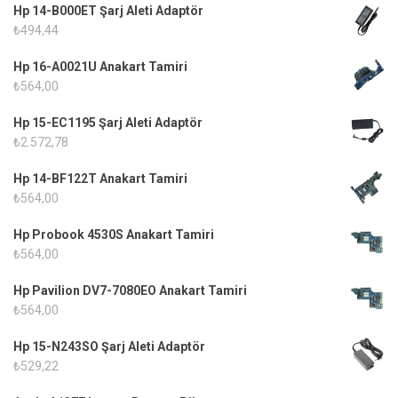
Hp 14-B000ET Şarj Aleti Adaptör
₺
494,44
Hp 16-A0021U Anakart Tamiri
₺
564,00
Hp 15-EC1195 Şarj Aleti Adaptör
₺
2.572,78
Hp 14-BF122T Anakart Tamiri
₺
564,00
Hp Probook 4530S Anakart Tamiri
₺
564,00
Hp Pavilion DV7-7080EO Anakart Tamiri
₺
564,00
Hp 15-N243SO Şarj Aleti Adaptör
₺
529,22