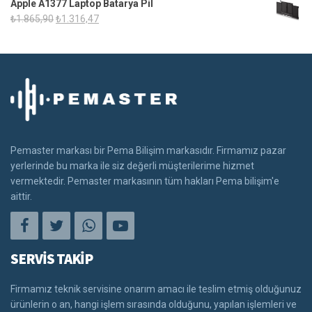
Apple A1377 Laptop Batarya Pil
Orijinal
Şu
₺
1.865,90
₺
1.316,47
fiyat:
andaki
₺1.865,90.
fiyat:
₺1.316,47.
Pemaster markası bir Pema Bilişim markasıdır. Firmamız pazar
yerlerinde bu marka ile siz değerli müşterilerime hizmet
vermektedir. Pemaster markasının tüm hakları Pema bilişim'e
aittir.
SERVİS TAKİP
Firmamız teknik servisine onarım amacı ile teslim etmiş olduğunuz
ürünlerin o an, hangi işlem sırasında olduğunu, yapılan işlemleri ve