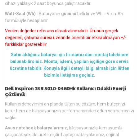
cihazı yaklaşık 2 saat boyunca çalıştıracaktır.
Watt-Saat (Wh) :
Bataryanın
gücünü
belirtir ve Wh = V x mAh
formülüyle hesaplanır
Verilen değerler referans olarak alınmalıdır. Ürünün gerçek
değerleri, çalışma süresi üzerinde önemli bir etkisi olmayan +/-
farklılıklar gösterebilir.
Satın aldığınız batarya için firmamızdan montaj talebinde
bulunabilirsiniz. Montaj işlemi, yapılan işçiliğe göre servis
ücretine tabidir. Konuyla ilgili detaylı bilgi almak için lütfen
bizimle iletişime geçiniz.
Dell Inspiron 15R 5010-D460Hk Kullanıcı Odaklı Enerji
Çözümü:
Kullanıcı deneyimini ön planda tutan bu çözüm, hem bütçenizi
korur hem de bilgisayarınızın performansından ödün vermemenizi
sağlar.
Asus notebook bataryalarımız
, bilgisayarınızla tam uyumlu
çalışacak şekilde üretilmiştir. Laptop bataryalarımız, orijinal