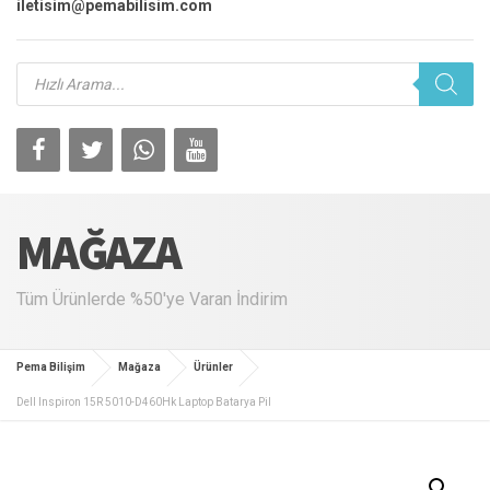
iletisim@pemabilisim.com
Products
search
MAĞAZA
Tüm Ürünlerde %50'ye Varan İndirim
Pema Bilişim
Mağaza
Ürünler
Dell Inspiron 15R 5010-D460Hk Laptop Batarya Pil