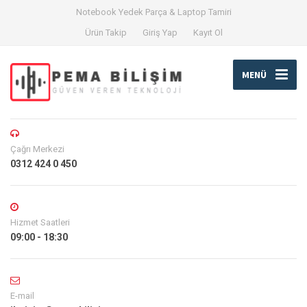
Notebook Yedek Parça & Laptop Tamiri
Ürün Takip
Giriş Yap
Kayıt Ol
MENÜ
Çağrı Merkezi
0312 424 0 450
Hizmet Saatleri
09:00 - 18:30
E-mail