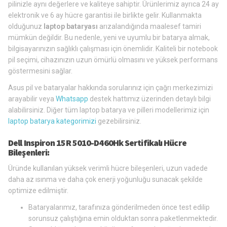
pilinizle aynı değerlere ve kaliteye sahiptir. Ürünlerimiz ayrıca 24 ay
elektronik ve 6 ay hücre garantisi ile birlikte gelir. Kullanmakta
olduğunuz
laptop bataryası
arızalandığında maalesef tamiri
mümkün değildir. Bu nedenle, yeni ve uyumlu bir batarya almak,
bilgisayarınızın sağlıklı çalışması için önemlidir. Kaliteli bir notebook
pil seçimi, cihazınızın uzun ömürlü olmasını ve yüksek performans
göstermesini sağlar.
Asus pil ve bataryalar hakkında sorularınız için çağrı merkezimizi
arayabilir veya
Whatsapp
destek hattımız üzerinden detaylı bilgi
alabilirsiniz. Diğer tüm laptop batarya ve pilleri modellerimiz için
laptop batarya kategorimizi
gezebilirsiniz.
Dell Inspiron 15R 5010-D460Hk Sertifikalı Hücre
Bileşenleri:
Üründe kullanılan yüksek verimli hücre bileşenleri, uzun vadede
daha az ısınma ve daha çok enerji yoğunluğu sunacak şekilde
optimize edilmiştir.
Bataryalarımız, tarafınıza gönderilmeden önce test edilip
sorunsuz çalıştığına emin olduktan sonra paketlenmektedir.