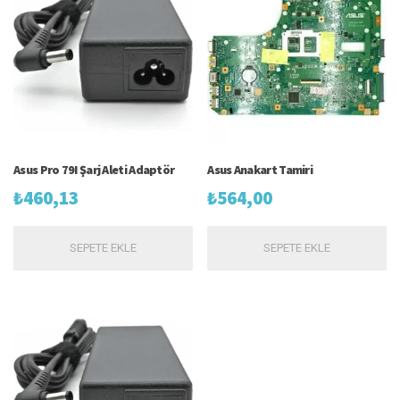
Asus Pro 79I Şarj Aleti Adaptör
Asus Anakart Tamiri
₺
460,13
₺
564,00
SEPETE EKLE
SEPETE EKLE