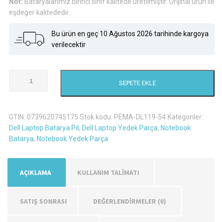
Not:
Bataryalarımız birinci sınıf kalitede üretilmiştir. Orijinal ürün ile
eşdeğer kalitededir.
Bu ürün en geç 10 Ağustos 2026 tarihinde kargoya
verilecektir
Dell
SEPETE EKLE
Inspiron
15R
5010-
GTIN:
0739620745175
Stok kodu:
PEMA-DL119-54
Kategoriler:
D460Hk
Dell Laptop Batarya Pil
,
Dell Laptop Yedek Parça
,
Notebook
Laptop
Batarya
,
Notebook Yedek Parça
Batarya
Pil
adet
AÇIKLAMA
KULLANIM TALİMATI
SATIŞ SONRASI
DEĞERLENDIRMELER (0)