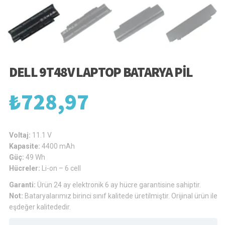
DELL 9T48V LAPTOP BATARYA PIL
₺
728,97
Voltaj:
11.1 V
Kapasite:
4400 mAh
Güç:
49 Wh
Hücreler:
Li-on – 6 cell
Garanti:
Ürün 24 ay elektronik 6 ay hücre garantisine sahiptir.
Not:
Bataryalarımız birinci sınıf kalitede üretilmiştir. Orijinal ürün ile
eşdeğer kalitededir.