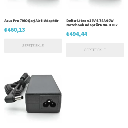
Asus Pro 79IO Şarj Aleti Adaptör
Delta-Liteon 19V 4.74A 90W
Notebook Adaptör RNA-DT02
₺
460,13
₺
494,44
SEPETE EKLE
SEPETE EKLE