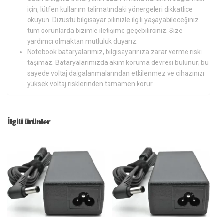
için, lütfen kullanım talimatındaki yönergeleri dikkatlice
okuyun. Dizüstü bilgisayar pilinizle ilgili yaşayabileceğiniz
tüm sorunlarda bizimle iletişime geçebilirsiniz. Size
yardımcı olmaktan mutluluk duyarız.
Notebook bataryalarımız, bilgisayarınıza zarar verme riski
taşımaz. Bataryalarımızda akım koruma devresi bulunur; bu
sayede voltaj dalgalanmalarından etkilenmez ve cihazınızı
yüksek voltaj risklerinden tamamen korur.
İlgili ürünler