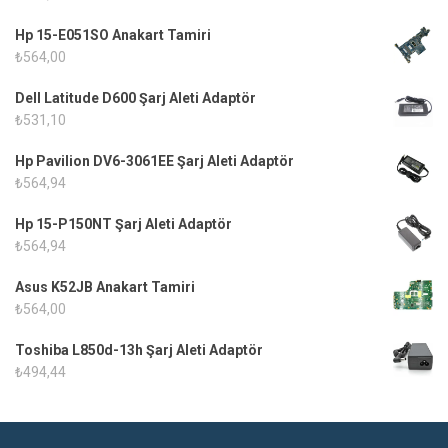
Hp 15-E051SO Anakart Tamiri
₺
564,00
Dell Latitude D600 Şarj Aleti Adaptör
₺
531,10
Hp Pavilion DV6-3061EE Şarj Aleti Adaptör
₺
564,94
Hp 15-P150NT Şarj Aleti Adaptör
₺
564,94
Asus K52JB Anakart Tamiri
₺
564,00
Toshiba L850d-13h Şarj Aleti Adaptör
₺
494,44