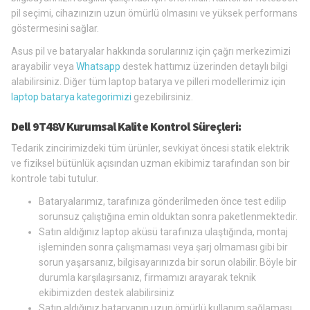
pil seçimi, cihazınızın uzun ömürlü olmasını ve yüksek performans
göstermesini sağlar.
Asus pil ve bataryalar hakkında sorularınız için çağrı merkezimizi
arayabilir veya
Whatsapp
destek hattımız üzerinden detaylı bilgi
alabilirsiniz. Diğer tüm laptop batarya ve pilleri modellerimiz için
laptop batarya kategorimizi
gezebilirsiniz.
Dell 9T48V Kurumsal Kalite Kontrol Süreçleri:
Tedarik zincirimizdeki tüm ürünler, sevkiyat öncesi statik elektrik
ve fiziksel bütünlük açısından uzman ekibimiz tarafından son bir
kontrole tabi tutulur.
Bataryalarımız, tarafınıza gönderilmeden önce test edilip
sorunsuz çalıştığına emin olduktan sonra paketlenmektedir.
Satın aldığınız laptop aküsü tarafınıza ulaştığında, montaj
işleminden sonra çalışmaması veya şarj olmaması gibi bir
sorun yaşarsanız, bilgisayarınızda bir sorun olabilir. Böyle bir
durumla karşılaşırsanız, firmamızı arayarak teknik
ekibimizden destek alabilirsiniz
Satın aldığınız bataryanın uzun ömürlü kullanım sağlaması