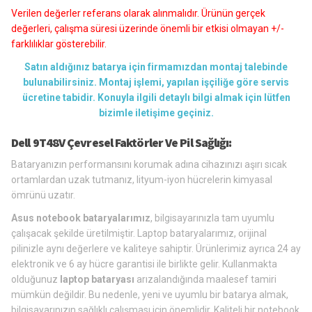
Verilen değerler referans olarak alınmalıdır. Ürünün gerçek
değerleri, çalışma süresi üzerinde önemli bir etkisi olmayan +/-
farklılıklar gösterebilir.
Satın aldığınız batarya için firmamızdan montaj talebinde
bulunabilirsiniz. Montaj işlemi, yapılan işçiliğe göre servis
ücretine tabidir. Konuyla ilgili detaylı bilgi almak için lütfen
bizimle iletişime geçiniz.
Dell 9T48V Çevresel Faktörler Ve Pil Sağlığı:
Bataryanızın performansını korumak adına cihazınızı aşırı sıcak
ortamlardan uzak tutmanız, lityum-iyon hücrelerin kimyasal
ömrünü uzatır.
Asus notebook bataryalarımız
, bilgisayarınızla tam uyumlu
çalışacak şekilde üretilmiştir. Laptop bataryalarımız, orijinal
pilinizle aynı değerlere ve kaliteye sahiptir. Ürünlerimiz ayrıca 24 ay
elektronik ve 6 ay hücre garantisi ile birlikte gelir. Kullanmakta
olduğunuz
laptop bataryası
arızalandığında maalesef tamiri
mümkün değildir. Bu nedenle, yeni ve uyumlu bir batarya almak,
bilgisayarınızın sağlıklı çalışması için önemlidir. Kaliteli bir notebook