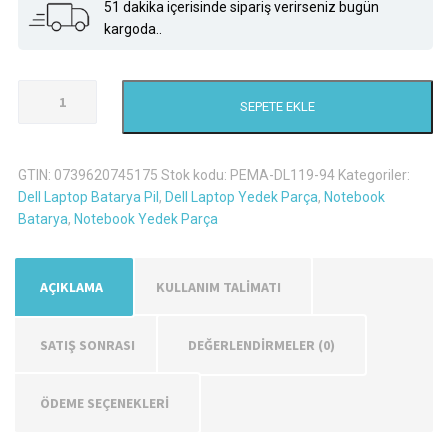
51 dakika içerisinde sipariş verirseniz bugün
kargoda..
Dell
SEPETE EKLE
9T48V
Laptop
Batarya
GTIN:
0739620745175
Stok kodu:
PEMA-DL119-94
Kategoriler:
Pil
Dell Laptop Batarya Pil
,
Dell Laptop Yedek Parça
,
Notebook
adet
Batarya
,
Notebook Yedek Parça
AÇIKLAMA
KULLANIM TALİMATI
SATIŞ SONRASI
DEĞERLENDIRMELER (0)
ÖDEME SEÇENEKLERİ