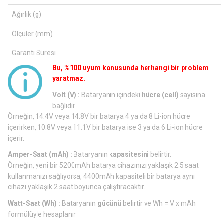
Ağırlık (g)
Ölçüler (mm)
Garanti Süresi
Bu, %100 uyum konusunda herhangi bir problem
yaratmaz.
Volt (V) :
Bataryanın içindeki
hücre (cell)
sayısına
bağlıdır.
Örneğin, 14.4V veya 14.8V bir batarya 4 ya da 8 Li-ion hücre
içerirken, 10.8V veya 11.1V bir batarya ise 3 ya da 6 Li-ion hücre
içerir.
Amper-Saat (mAh) :
Bataryanın
kapasitesini
belirtir.
Örneğin, yeni bir 5200mAh batarya cihazınızı yaklaşık 2.5 saat
kullanmanızı sağlıyorsa, 4400mAh kapasiteli bir batarya aynı
cihazı yaklaşık 2 saat boyunca çalıştıracaktır.
Watt-Saat (Wh) :
Bataryanın
gücünü
belirtir ve Wh = V x mAh
formülüyle hesaplanır