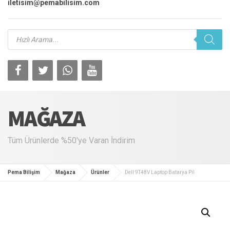
iletisim@pemabilisim.com
Products
search
MAĞAZA
Tüm Ürünlerde %50'ye Varan İndirim
Pema Bilişim
Mağaza
Ürünler
Dell 9T48V Laptop Batarya Pil