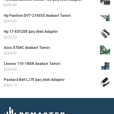
₺
494,44
Hp Pavilion DV7-2143SG Anakart Tamiri
₺
564,00
Hp 17-E072SR Şarj Aleti Adaptör
₺
529,22
Asus X70AC Anakart Tamiri
₺
564,00
Lenovo 110-14ISK Anakart Tamiri
₺
564,00
Packard Bell LJ75 Şarj Aleti Adaptör
₺
460,13