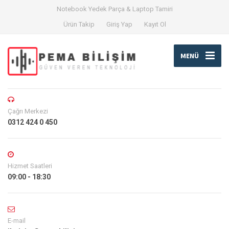
Notebook Yedek Parça & Laptop Tamiri
Ürün Takip
Giriş Yap
Kayıt Ol
MENÜ
Çağrı Merkezi
0312 424 0 450
Hizmet Saatleri
09:00 - 18:30
E-mail