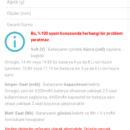
Ağırlık (g)
Ölçüler (mm)
Garanti Süresi
Bu, %100 uyum konusunda herhangi bir problem
yaratmaz.
Volt (V) :
Bataryanın içindeki
hücre (cell)
sayısına
bağlıdır.
Örneğin, 14.4V veya 14.8V bir batarya 4 ya da 8 Li-ion hücre
içerirken, 10.8V veya 11.1V bir batarya ise 3 ya da 6 Li-ion hücre
içerir.
Amper-Saat (mAh) :
Bataryanın
kapasitesini
belirtir.
Örneğin, yeni bir 5200mAh batarya cihazınızı yaklaşık 2.5 saat
kullanmanızı sağlıyorsa, 4400mAh kapasiteli bir batarya aynı
cihazı yaklaşık 2 saat boyunca çalıştıracaktır.
Watt-Saat (Wh) :
Bataryanın
gücünü
belirtir ve Wh = V x mAh
formülüyle hesaplanır
Verilen değerler referans olarak alınmalıdır. Ürünün gerçek