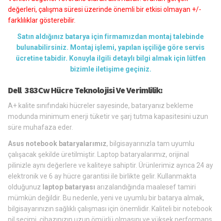
değerleri, çalışma süresi üzerinde önemli bir etkisi olmayan +/-
farklılıklar gösterebilir.
Satın aldığınız batarya için firmamızdan montaj talebinde
bulunabilirsiniz. Montaj işlemi, yapılan işçiliğe göre servis
ücretine tabidir. Konuyla ilgili detaylı bilgi almak için lütfen
bizimle iletişime geçiniz.
Dell 383Cw Hücre Teknolojisi Ve Verimlilik:
A+ kalite sınıfındaki hücreler sayesinde, bataryanız bekleme
modunda minimum enerji tüketir ve şarj tutma kapasitesini uzun
süre muhafaza eder.
Asus notebook bataryalarımız
, bilgisayarınızla tam uyumlu
çalışacak şekilde üretilmiştir. Laptop bataryalarımız, orijinal
pilinizle aynı değerlere ve kaliteye sahiptir. Ürünlerimiz ayrıca 24 ay
elektronik ve 6 ay hücre garantisi ile birlikte gelir. Kullanmakta
olduğunuz
laptop bataryası
arızalandığında maalesef tamiri
mümkün değildir. Bu nedenle, yeni ve uyumlu bir batarya almak,
bilgisayarınızın sağlıklı çalışması için önemlidir. Kaliteli bir notebook
pil seçimi, cihazınızın uzun ömürlü olmasını ve yüksek performans