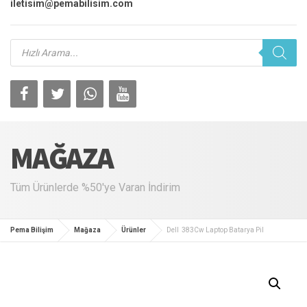
iletisim@pemabilisim.com
Products
search
MAĞAZA
Tüm Ürünlerde %50'ye Varan İndirim
Pema Bilişim
Mağaza
Ürünler
Dell 383Cw Laptop Batarya Pil