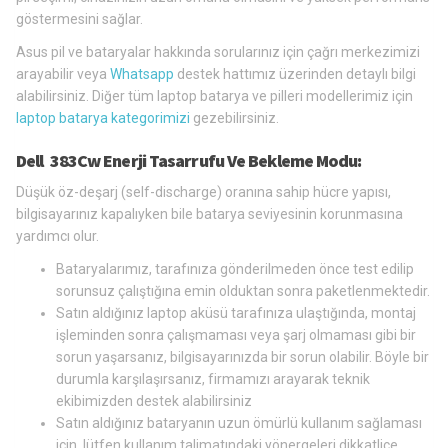
göstermesini sağlar.
Asus pil ve bataryalar hakkında sorularınız için çağrı merkezimizi
arayabilir veya
Whatsapp
destek hattımız üzerinden detaylı bilgi
alabilirsiniz. Diğer tüm laptop batarya ve pilleri modellerimiz için
laptop batarya kategorimizi
gezebilirsiniz.
Dell 383Cw Enerji Tasarrufu Ve Bekleme Modu:
Düşük öz-deşarj (self-discharge) oranına sahip hücre yapısı,
bilgisayarınız kapalıyken bile batarya seviyesinin korunmasına
yardımcı olur.
Bataryalarımız, tarafınıza gönderilmeden önce test edilip
sorunsuz çalıştığına emin olduktan sonra paketlenmektedir.
Satın aldığınız laptop aküsü tarafınıza ulaştığında, montaj
işleminden sonra çalışmaması veya şarj olmaması gibi bir
sorun yaşarsanız, bilgisayarınızda bir sorun olabilir. Böyle bir
durumla karşılaşırsanız, firmamızı arayarak teknik
ekibimizden destek alabilirsiniz
Satın aldığınız bataryanın uzun ömürlü kullanım sağlaması
için, lütfen kullanım talimatındaki yönergeleri dikkatlice