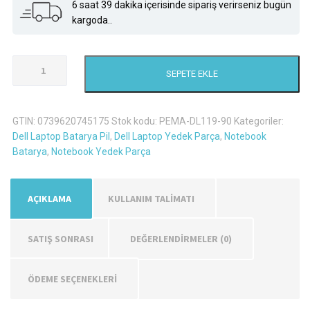
6 saat 39 dakika içerisinde sipariş verirseniz bugün
kargoda..
Dell
SEPETE EKLE
383Cw
Laptop
Batarya
GTIN:
0739620745175
Stok kodu:
PEMA-DL119-90
Kategoriler:
Pil
Dell Laptop Batarya Pil
,
Dell Laptop Yedek Parça
,
Notebook
adet
Batarya
,
Notebook Yedek Parça
AÇIKLAMA
KULLANIM TALİMATI
SATIŞ SONRASI
DEĞERLENDIRMELER (0)
ÖDEME SEÇENEKLERİ