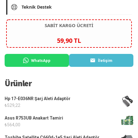
Teknik Destek
SABİT KARGO ÜCRETİ
59,90 TL
WhatsApp
İletişim
Ürünler
Hp 17-E036NR Şarj Aleti Adaptör
₺
529,22
Asus R753UB Anakart Tamiri
₺
564,00
Toshiba Satellite C660d-1e5 Şarj Aleti Adaptör