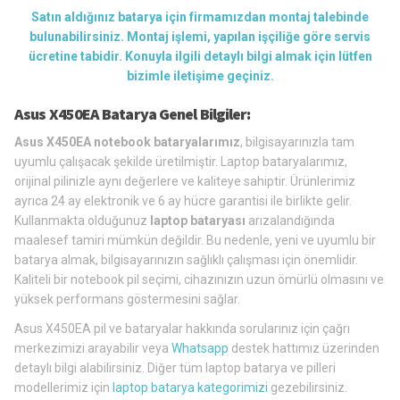
Satın aldığınız batarya için firmamızdan montaj talebinde
bulunabilirsiniz. Montaj işlemi, yapılan işçiliğe göre servis
ücretine tabidir. Konuyla ilgili detaylı bilgi almak için lütfen
bizimle iletişime geçiniz.
Asus X450EA Batarya Genel Bilgiler:
Asus X450EA notebook bataryalarımız
, bilgisayarınızla tam
uyumlu çalışacak şekilde üretilmiştir. Laptop bataryalarımız,
orijinal pilinizle aynı değerlere ve kaliteye sahiptir. Ürünlerimiz
ayrıca 24 ay elektronik ve 6 ay hücre garantisi ile birlikte gelir.
Kullanmakta olduğunuz
laptop bataryası
arızalandığında
maalesef tamiri mümkün değildir. Bu nedenle, yeni ve uyumlu bir
batarya almak, bilgisayarınızın sağlıklı çalışması için önemlidir.
Kaliteli bir notebook pil seçimi, cihazınızın uzun ömürlü olmasını ve
yüksek performans göstermesini sağlar.
Asus X450EA pil ve bataryalar hakkında sorularınız için çağrı
merkezimizi arayabilir veya
Whatsapp
destek hattımız üzerinden
detaylı bilgi alabilirsiniz. Diğer tüm laptop batarya ve pilleri
modellerimiz için
laptop batarya kategorimizi
gezebilirsiniz.