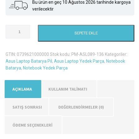
Bu ürün en geç 10 Ağustos 2026 tarihinde kargoya
verilecektir
Asus
SEPETE EKLE
X450EA
Laptop
Batarya
GTIN:
0739621000000
Stok kodu:
PM-ASL089-136
Kategoriler:
Pil
Asus Laptop Batarya Pil
,
Asus Laptop Yedek Parça
,
Notebook
adet
Batarya
,
Notebook Yedek Parça
AÇIKLAMA
KULLANIM TALİMATI
SATIŞ SONRASI
DEĞERLENDIRMELER (0)
ÖDEME SEÇENEKLERİ