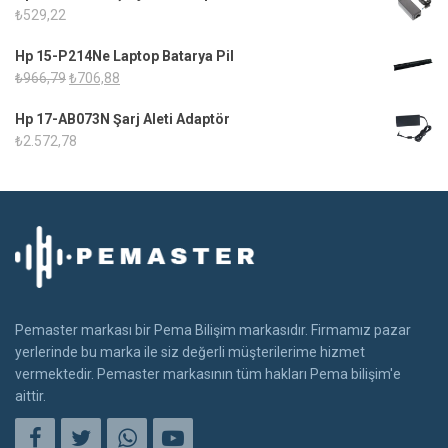
₺
529,22
Hp 15-P214Ne Laptop Batarya Pil
Orijinal
Şu
₺
966,79
₺
706,88
fiyat:
andaki
Hp 17-AB073N Şarj Aleti Adaptör
₺966,79.
fiyat:
₺
2.572,78
₺706,88.
Pemaster markası bir Pema Bilişim markasıdır. Firmamız pazar
yerlerinde bu marka ile siz değerli müşterilerime hizmet
vermektedir. Pemaster markasının tüm hakları Pema bilişim'e
aittir.