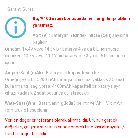
Garanti Süresi
Bu, %100 uyum konusunda herhangi bir problem
yaratmaz.
Volt (V) :
Bataryanın içindeki
hücre (cell)
sayısına
bağlıdır.
Örneğin, 14.4V veya 14.8V bir batarya 4 ya da 8 Li-ion hücre
içerirken, 10.8V veya 11.1V bir batarya ise 3 ya da 6 Li-ion hücre
içerir.
Amper-Saat (mAh) :
Bataryanın
kapasitesini
belirtir.
Örneğin, yeni bir 5200mAh batarya cihazınızı yaklaşık 2.5 saat
kullanmanızı sağlıyorsa, 4400mAh kapasiteli bir batarya aynı
cihazı yaklaşık 2 saat boyunca çalıştıracaktır.
Watt-Saat (Wh) :
Bataryanın
gücünü
belirtir ve Wh = V x mAh
formülüyle hesaplanır
Verilen değerler referans olarak alınmalıdır. Ürünün gerçek
değerleri, çalışma süresi üzerinde önemli bir etkisi olmayan +/-
farklılıklar gösterebilir.