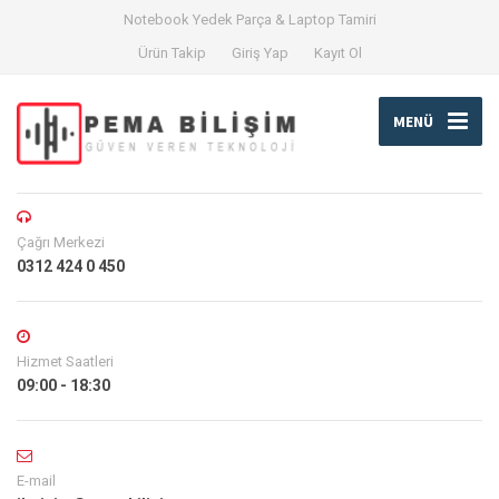
Notebook Yedek Parça & Laptop Tamiri
Ürün Takip
Giriş Yap
Kayıt Ol
MENÜ
Çağrı Merkezi
0312 424 0 450
Hizmet Saatleri
09:00 - 18:30
E-mail