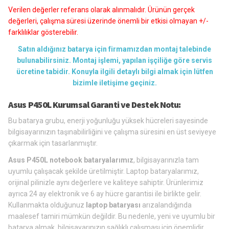
Verilen değerler referans olarak alınmalıdır. Ürünün gerçek
değerleri, çalışma süresi üzerinde önemli bir etkisi olmayan +/-
farklılıklar gösterebilir.
Satın aldığınız batarya için firmamızdan montaj talebinde
bulunabilirsiniz. Montaj işlemi, yapılan işçiliğe göre servis
ücretine tabidir. Konuyla ilgili detaylı bilgi almak için lütfen
bizimle iletişime geçiniz.
Asus P450L Kurumsal Garanti ve Destek Notu:
Bu batarya grubu, enerji yoğunluğu yüksek hücreleri sayesinde
bilgisayarınızın taşınabilirliğini ve çalışma süresini en üst seviyeye
çıkarmak için tasarlanmıştır.
Asus P450L notebook bataryalarımız
, bilgisayarınızla tam
uyumlu çalışacak şekilde üretilmiştir. Laptop bataryalarımız,
orijinal pilinizle aynı değerlere ve kaliteye sahiptir. Ürünlerimiz
ayrıca 24 ay elektronik ve 6 ay hücre garantisi ile birlikte gelir.
Kullanmakta olduğunuz
laptop bataryası
arızalandığında
maalesef tamiri mümkün değildir. Bu nedenle, yeni ve uyumlu bir
batarya almak, bilgisayarınızın sağlıklı çalışması için önemlidir.