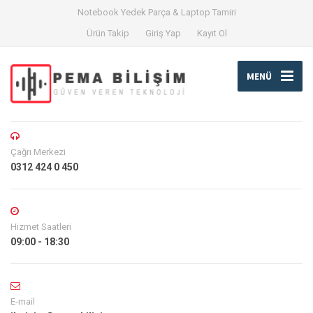
Notebook Yedek Parça & Laptop Tamiri
Ürün Takip
Giriş Yap
Kayıt Ol
MENÜ
Çağrı Merkezi
0312 424 0 450
Hizmet Saatleri
09:00 - 18:30
E-mail