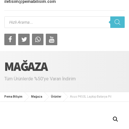
iletisim@pemabilisim.com
Products
search
MAĞAZA
Tüm Ürünlerde %50'ye Varan İndirim
Pema Bilişim
Mağaza
Ürünler
Asus P450L Laptop Batarya Pil