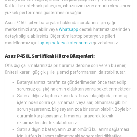
Kaliteli bir notebook pil seçimi, cihazınızın uzun ömürlü olmasını ve
yüksek performans göstermesini sağlar.
Asus P450L pil ve bataryalar hakkında sorularınız için çağrı
merkezimizi arayabilir veya
Whatsapp
destek hattımız üzerinden
detaylı bilgi alabilirsiniz. Diğer tüm laptop batarya ve pilleri
modellerimiz için
laptop batarya kategorimizi
gezebilirsiniz.
Asus P450L Sertifikalı Hücre Bileşenleri:
Ofis dışı çalışmalarınızda priz arama derdine son veren bu enerji
ünitesi, kararlı güç çıkışı ile işlemci performansını da stabil tutar.
Bataryalarımız, tarafınıza gönderilmeden önce test edilip
sorunsuz çalıştığına emin olduktan sonra paketlenmektedir.
Satın aldığınız laptop aküsü tarafınıza ulaştığında, montaj
işleminden sonra çalışmaması veya şarj olmaması gibi bir
sorun yaşarsanız, bilgisayarınızda bir sorun olabilir. Böyle bir
durumla karşılaşırsanız, firmamızı arayarak teknik
ekibimizden destek alabilirsiniz
Satın aldığınız bataryanın uzun ömürlü kullanım sağlaması
için, lütfen kullanım talimatındaki yönergeleri dikkatlice