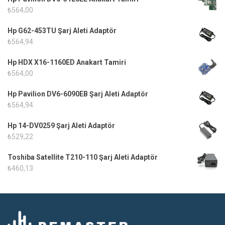
₺
564,00
Hp G62-453TU Şarj Aleti Adaptör
₺
564,94
Hp HDX X16-1160ED Anakart Tamiri
₺
564,00
Hp Pavilion DV6-6090EB Şarj Aleti Adaptör
₺
564,94
Hp 14-DV0259 Şarj Aleti Adaptör
₺
529,22
Toshiba Satellite T210-110 Şarj Aleti Adaptör
₺
460,13