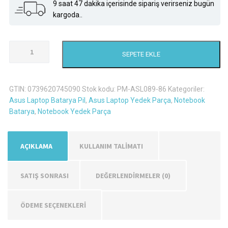
9 saat 47 dakika içerisinde sipariş verirseniz bugün
kargoda..
Asus
SEPETE EKLE
P450L
Laptop
Batarya
GTIN:
0739620745090
Stok kodu:
PM-ASL089-86
Kategoriler:
Pil
Asus Laptop Batarya Pil
,
Asus Laptop Yedek Parça
,
Notebook
adet
Batarya
,
Notebook Yedek Parça
AÇIKLAMA
KULLANIM TALİMATI
SATIŞ SONRASI
DEĞERLENDIRMELER (0)
ÖDEME SEÇENEKLERİ