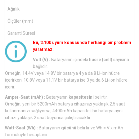
Ağırlık
Ölçüler (mm)
Garanti Süresi
Bu, %100 uyum konusunda herhangi bir problem
yaratmaz.
Volt (V) :
Bataryanın içindeki
hücre (cell)
sayısına
bağlıdır.
Örneğin, 14.4V veya 14.8V bir batarya 4 ya da 8 Li-ion hücre
içerirken, 10.8V veya 11.1V bir batarya ise 3 ya da 6 Li-ion hücre
içerir.
Amper-Saat (mAh) :
Bataryanın
kapasitesini
belirtir.
Örneğin, yeni bir 5200mAh batarya cihazınızı yaklaşık 2.5 saat
kullanmanızı sağlıyorsa, 4400mAh kapasiteli bir batarya aynı
cihazı yaklaşık 2 saat boyunca çalıştıracaktır.
Watt-Saat (Wh) :
Bataryanın
gücünü
belirtir ve Wh = V x mAh
formülüyle hesaplanır