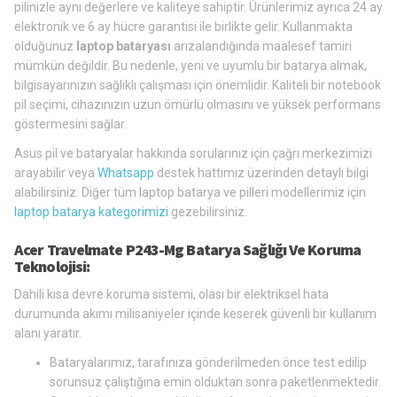
pilinizle aynı değerlere ve kaliteye sahiptir. Ürünlerimiz ayrıca 24 ay
elektronik ve 6 ay hücre garantisi ile birlikte gelir. Kullanmakta
olduğunuz
laptop bataryası
arızalandığında maalesef tamiri
mümkün değildir. Bu nedenle, yeni ve uyumlu bir batarya almak,
bilgisayarınızın sağlıklı çalışması için önemlidir. Kaliteli bir notebook
pil seçimi, cihazınızın uzun ömürlü olmasını ve yüksek performans
göstermesini sağlar.
Asus pil ve bataryalar hakkında sorularınız için çağrı merkezimizi
arayabilir veya
Whatsapp
destek hattımız üzerinden detaylı bilgi
alabilirsiniz. Diğer tüm laptop batarya ve pilleri modellerimiz için
laptop batarya kategorimizi
gezebilirsiniz.
Acer Travelmate P243-Mg Batarya Sağlığı Ve Koruma
Teknolojisi:
Dahili kısa devre koruma sistemi, olası bir elektriksel hata
durumunda akımı milisaniyeler içinde keserek güvenli bir kullanım
alanı yaratır.
Bataryalarımız, tarafınıza gönderilmeden önce test edilip
sorunsuz çalıştığına emin olduktan sonra paketlenmektedir.