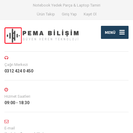
Notebook Yedek Parça & Laptop Tamiri
Ürün Takip
Giriş Yap
Kayıt Ol
MENÜ
Çağrı Merkezi
0312 424 0 450
Hizmet Saatleri
09:00 - 18:30
E-mail