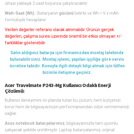
cihazı yaklaşık 2 saat boyunca çalıştıracaktır.
Watt-Saat (Wh) :
Bataryanın
gücünü
belirtir ve Wh = V x mAh
formülüyle hesaplanır
Verilen değerler referans olarak alınmalıdır. Ürünün gerçek
değerleri, çalışma süresi üzerinde önemli bir etkisi olmayan +/-
farklılıklar gösterebilir.
Satın aldığınız batarya için firmamızdan montaj talebinde
bulunabilirsiniz. Montaj işlemi, yapılan işçiliğe göre servis
ücretine tabidir. Konuyla ilgili detaylı bilgi almak için lütfen
bizimle iletişime geçiniz.
Acer Travelmate P243-Mg Kullanıcı Odaklı Enerji
Çözümü:
Kullanıcı deneyimini ön planda tutan bu çözüm, hem bütçenizi
korur hem de bilgisayarınızın performansından ödün vermemenizi
sağlar.
Asus notebook bataryalarımız
, bilgisayarınızla tam uyumlu
çalışacak şekilde üretilmiştir. Laptop bataryalarımız, orijinal