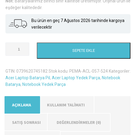
Not:
Bataryalarımız birinci sınıf kalitede üretilmiştir. Orijinal ürün ile
eşdeğer kalitededir.
Bu ürün en geç 7 Ağustos 2026 tarihinde kargoya
verilecektir
Acer
SEPETE EKLE
Travelmate
P243-
Mg
GTIN:
0739620745182
Stok kodu:
PEMA-ACL-057-524
Kategoriler:
Laptop
Acer Laptop Batarya Pil
,
Acer Laptop Yedek Parça
,
Notebook
Batarya
Batarya
,
Notebook Yedek Parça
Pil
adet
AÇIKLAMA
KULLANIM TALİMATI
SATIŞ SONRASI
DEĞERLENDIRMELER (0)