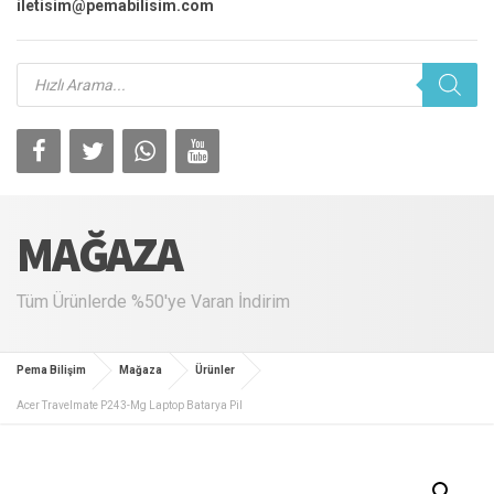
iletisim@pemabilisim.com
Products
search
MAĞAZA
Tüm Ürünlerde %50'ye Varan İndirim
Pema Bilişim
Mağaza
Ürünler
Acer Travelmate P243-Mg Laptop Batarya Pil