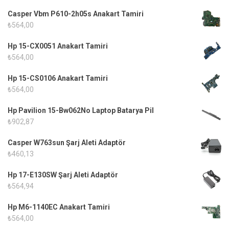
Casper Vbm P610-2h05s Anakart Tamiri
₺
564,00
Hp 15-CX0051 Anakart Tamiri
₺
564,00
Hp 15-CS0106 Anakart Tamiri
₺
564,00
Hp Pavilion 15-Bw062No Laptop Batarya Pil
₺
902,87
Casper W763sun Şarj Aleti Adaptör
₺
460,13
Hp 17-E130SW Şarj Aleti Adaptör
₺
564,94
Hp M6-1140EC Anakart Tamiri
₺
564,00