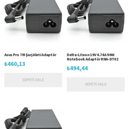
Asus Pro 79I Şarj Aleti Adaptör
Delta-Liteon 19V 4.74A 90W
Notebook Adaptör RNA-DT02
₺
460,13
₺
494,44
SEPETE EKLE
SEPETE EKLE