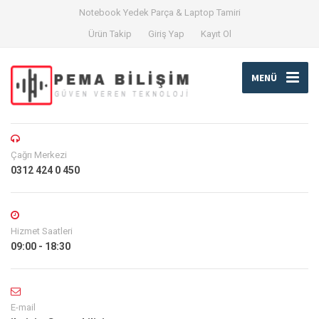
Notebook Yedek Parça & Laptop Tamiri
Ürün Takip
Giriş Yap
Kayıt Ol
MENÜ
Çağrı Merkezi
0312 424 0 450
Hizmet Saatleri
09:00 - 18:30
E-mail