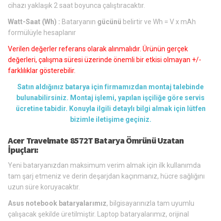
cihazı yaklaşık 2 saat boyunca çalıştıracaktır.
Watt-Saat (Wh) :
Bataryanın
gücünü
belirtir ve Wh = V x mAh
formülüyle hesaplanır
Verilen değerler referans olarak alınmalıdır. Ürünün gerçek
değerleri, çalışma süresi üzerinde önemli bir etkisi olmayan +/-
farklılıklar gösterebilir.
Satın aldığınız batarya için firmamızdan montaj talebinde
bulunabilirsiniz. Montaj işlemi, yapılan işçiliğe göre servis
ücretine tabidir. Konuyla ilgili detaylı bilgi almak için lütfen
bizimle iletişime geçiniz.
Acer Travelmate 8572T Batarya Ömrünü Uzatan
İpuçları:
Yeni bataryanızdan maksimum verim almak için ilk kullanımda
tam şarj etmeniz ve derin deşarjdan kaçınmanız, hücre sağlığını
uzun süre koruyacaktır.
Asus notebook bataryalarımız
, bilgisayarınızla tam uyumlu
çalışacak şekilde üretilmiştir. Laptop bataryalarımız, orijinal