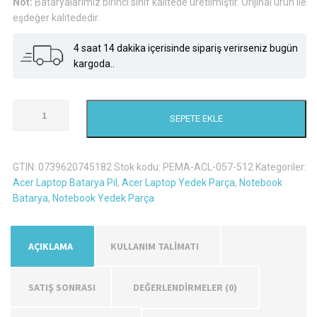
Not:
Bataryalarımız birinci sınıf kalitede üretilmiştir. Orijinal ürün ile
eşdeğer kalitededir.
4 saat 14 dakika içerisinde sipariş verirseniz bugün
kargoda..
Acer
SEPETE EKLE
Travelmate
8572T
Laptop
GTIN:
0739620745182
Stok kodu:
PEMA-ACL-057-512
Kategoriler:
Batarya
Acer Laptop Batarya Pil
,
Acer Laptop Yedek Parça
,
Notebook
Pil
Batarya
,
Notebook Yedek Parça
adet
AÇIKLAMA
KULLANIM TALİMATI
SATIŞ SONRASI
DEĞERLENDIRMELER (0)