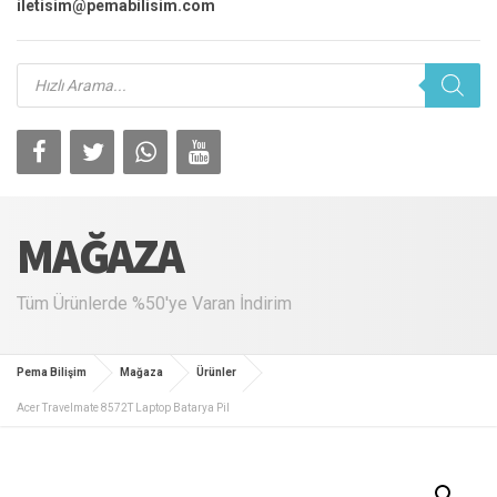
iletisim@pemabilisim.com
Products
search
MAĞAZA
Tüm Ürünlerde %50'ye Varan İndirim
Pema Bilişim
Mağaza
Ürünler
Acer Travelmate 8572T Laptop Batarya Pil