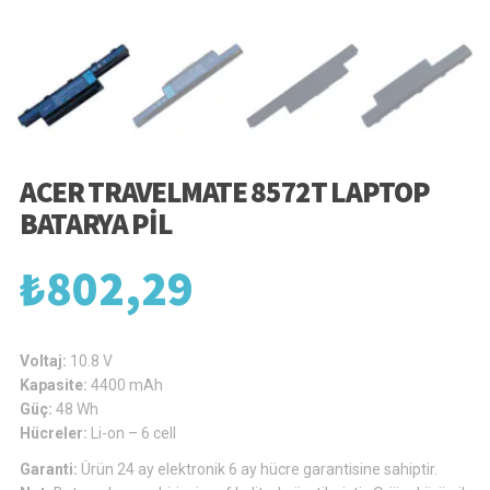
ACER TRAVELMATE 8572T LAPTOP
BATARYA PIL
₺
802,29
Voltaj:
10.8 V
Kapasite:
4400 mAh
Güç:
48 Wh
Hücreler:
Li-on – 6 cell
Garanti:
Ürün 24 ay elektronik 6 ay hücre garantisine sahiptir.