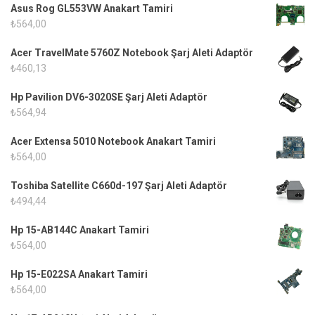
Asus Rog GL553VW Anakart Tamiri
₺
564,00
Acer TravelMate 5760Z Notebook Şarj Aleti Adaptör
₺
460,13
Hp Pavilion DV6-3020SE Şarj Aleti Adaptör
₺
564,94
Acer Extensa 5010 Notebook Anakart Tamiri
₺
564,00
Toshiba Satellite C660d-197 Şarj Aleti Adaptör
₺
494,44
Hp 15-AB144C Anakart Tamiri
₺
564,00
Hp 15-E022SA Anakart Tamiri
₺
564,00