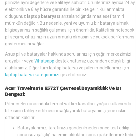
pilinizle aynı değerlere ve kaliteye sahiptir. Ürünlerimiz ayrıca 24 ay
elektronik ve 6 ay hücre garantisi ile birlikte gelir. Kullanmakta
olduğunuz
laptop bataryası
arızalandığında maalesef tamiri
mümkün değildir. Bu nedenle, yeni ve uyumlu bir batarya almak,
bilgisayarınızın sağlıklı çalışması için önemlidir. Kaliteli bir notebook
pil seçimi, cihazınızın uzun ömürlü olmasını ve yüksek performans
göstermesini sağlar.
Asus pil ve bataryalar hakkında sorularınız için çağrı merkezimizi
arayabilir veya
Whatsapp
destek hattımız üzerinden detaylı bilgi
alabilirsiniz. Diğer tüm laptop batarya ve pilleri modellerimiz için
laptop batarya kategorimizi
gezebilirsiniz.
Acer Travelmate 8572T Çevresel Dayanıklılık Ve Isı
Dengesi:
Pil hücreleri arasındaki termal yalıtım kanalları, yoğun kullanımda
bile ısının tahliye edilmesini sağlayarak bataryanın şişme riskini
ortadan kaldırır.
Bataryalarımız, tarafınıza gönderilmeden önce test edilip
sorunsuz çalıştığına emin olduktan sonra paketlenmektedir.