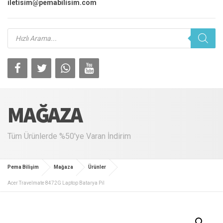
iletisim@pemabilisim.com
Products
search
MAĞAZA
Tüm Ürünlerde %50'ye Varan İndirim
Pema Bilişim
Mağaza
Ürünler
Acer Travelmate 8472G Laptop Batarya Pil