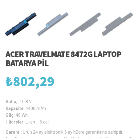
ACER TRAVELMATE 8472G LAPTOP
BATARYA PIL
₺
802,29
Voltaj:
10.8 V
Kapasite:
4400 mAh
Güç:
48 Wh
Hücreler:
Li-on – 6 cell
Garanti:
Ürün 24 ay elektronik 6 ay hücre garantisine sahiptir.