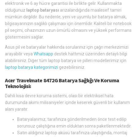
elektronik ve 6 ay hücre garantisi ile birlikte gelir. Kullanmakta
olduğunuz
laptop bataryası
arızalandığında maalesef tamiri
mümkün değildir. Bu nedenle, yeni ve uyumlu bir batarya almak,
bilgisayarınızın sağlıklı çalışması için önemlidir. Kaliteli bir notebook
pil seçimi, cihazınızın uzun ömürlü olmasını ve yüksek performans
göstermesini sağlar.
Asus pil ve bataryalar hakkında sorularınız için çağrı merkezimizi
arayabilir veya
Whatsapp
destek hattımız üzerinden detaylı bilgi
alabilirsiniz. Diğer tüm laptop batarya ve pilleri modellerimiz için
laptop batarya kategorimizi
gezebilirsiniz.
Acer Travelmate 8472G Batarya Sağlığı Ve Koruma
Teknolojisi:
Dahili kısa devre koruma sistemi, olası bir elektriksel hata
durumunda akımı milisaniyeler içinde keserek güvenli bir kullanım
alanı yaratır.
Bataryalarımız, tarafınıza gönderilmeden önce test edilip
sorunsuz çalıştığına emin olduktan sonra paketlenmektedir.
Satın aldığınız laptop aküsü tarafınıza ulaştığında, montaj