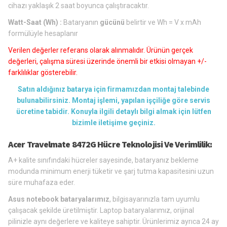
cihazı yaklaşık 2 saat boyunca çalıştıracaktır.
Watt-Saat (Wh) :
Bataryanın
gücünü
belirtir ve Wh = V x mAh
formülüyle hesaplanır
Verilen değerler referans olarak alınmalıdır. Ürünün gerçek
değerleri, çalışma süresi üzerinde önemli bir etkisi olmayan +/-
farklılıklar gösterebilir.
Satın aldığınız batarya için firmamızdan montaj talebinde
bulunabilirsiniz. Montaj işlemi, yapılan işçiliğe göre servis
ücretine tabidir. Konuyla ilgili detaylı bilgi almak için lütfen
bizimle iletişime geçiniz.
Acer Travelmate 8472G Hücre Teknolojisi Ve Verimlilik:
A+ kalite sınıfındaki hücreler sayesinde, bataryanız bekleme
modunda minimum enerji tüketir ve şarj tutma kapasitesini uzun
süre muhafaza eder.
Asus notebook bataryalarımız
, bilgisayarınızla tam uyumlu
çalışacak şekilde üretilmiştir. Laptop bataryalarımız, orijinal
pilinizle aynı değerlere ve kaliteye sahiptir. Ürünlerimiz ayrıca 24 ay