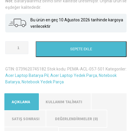
Not:
Bataryalarımız birinci sınıf kalitede üretilmiştir. Orijinal ürün ile
eşdeğer kalitededir.
Bu ürün en geç 10 Ağustos 2026 tarihinde kargoya
verilecektir
Acer
SEPETE EKLE
Travelmate
8472G
Laptop
GTIN:
0739620745182
Stok kodu:
PEMA-ACL-057-501
Kategoriler:
Batarya
Acer Laptop Batarya Pil
,
Acer Laptop Yedek Parça
,
Notebook
Pil
Batarya
,
Notebook Yedek Parça
adet
AÇIKLAMA
KULLANIM TALİMATI
SATIŞ SONRASI
DEĞERLENDIRMELER (0)