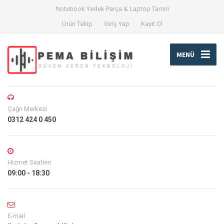
Notebook Yedek Parça & Laptop Tamiri
Ürün Takip
Giriş Yap
Kayıt Ol
MENÜ
Çağrı Merkezi
0312 424 0 450
Hizmet Saatleri
09:00 - 18:30
E-mail