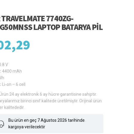
 TRAVELMATE 7740ZG-
G50MNSS LAPTOP BATARYA PIL
02,29
0.8 V
:
4400 mAh
Wh
:
Li-on – 6 cell
Ürün 24 ay elektronik 6 ay hücre garantisine sahiptir.
ryalarımız birinci sınıf kalitede üretilmiştir. Orijinal ürün
er kalitededir.
Bu ürün en geç 7 Ağustos 2026 tarihinde
kargoya verilecektir