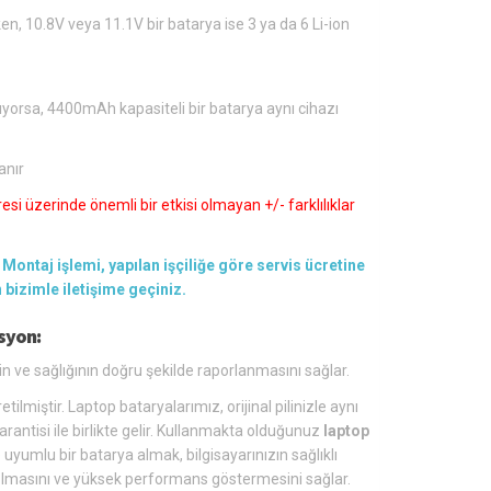
en, 10.8V veya 11.1V bir batarya ise 3 ya da 6 Li-ion
ıyorsa, 4400mAh kapasiteli bir batarya aynı cihazı
anır
si üzerinde önemli bir etkisi olmayan +/- farklılıklar
Montaj işlemi, yapılan işçiliğe göre servis ücretine
en bizimle iletişime geçiniz.
syon:
in ve sağlığının doğru şekilde raporlanmasını sağlar.
tilmiştir. Laptop bataryalarımız, orijinal pilinizle aynı
arantisi ile birlikte gelir. Kullanmakta olduğunuz
laptop
yumlu bir batarya almak, bilgisayarınızın sağlıklı
lü olmasını ve yüksek performans göstermesini sağlar.