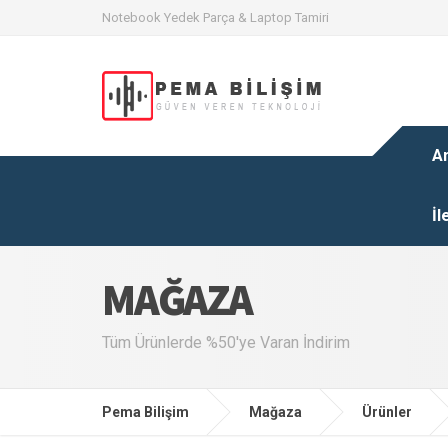
Notebook Yedek Parça & Laptop Tamiri
A
İl
MAĞAZA
Tüm Ürünlerde %50'ye Varan İndirim
Pema Bilişim
Mağaza
Ürünler