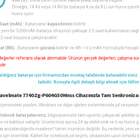
Örneğin, 14.4V veya 14.8V bir batarya 4 ya da 8 Li-ion hücre içerirk
hücre içerir.
aat (mAh) :
Bataryanın
kapasitesini
belirtir.
 yeni bir 5200mAh batarya cihazınızı yaklaşık 2.5 saat kullanmanızı sağl
 2 saat boyunca çalıştıracaktır.
at (Wh) :
Bataryanın
gücünü
belirtir ve Wh = V x mAh formülüyle hesapl
değerler referans olarak alınmalıdır. Ürünün gerçek değerleri, çalışma süre
lir.
aldığınız batarya için firmamızdan montaj talebinde bulunabilirsiniz. 
tabidir. Konuyla ilgili detaylı bilgi almak için lütf
ravelmate 7740Zg-P604G50Mnss Cihazınızla Tam Senkroniza
içerisindeki yazılım, Windows ve diğer işletim sistemlerinde pil seviyesin
tebook bataryalarımız
, bilgisayarınızla tam uyumlu çalışacak şekilde üre
e ve kaliteye sahiptir. Ürünlerimiz ayrıca 24 ay elektronik ve 6 ay hücre g
sı
arızalandığında maalesef tamiri mümkün değildir. Bu nedenle, yeni ve u
ı için önemlidir. Kaliteli bir notebook pil seçimi, cihazınızın uzun ömür