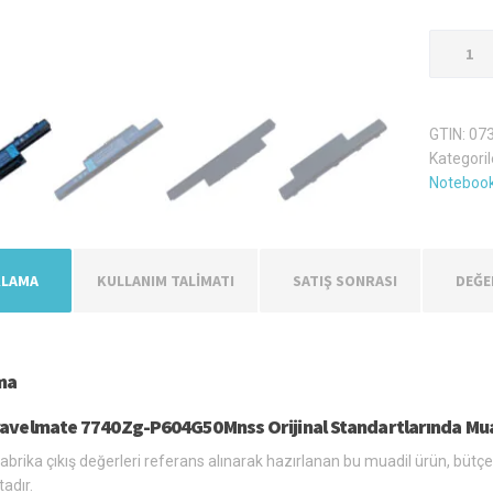
Acer
Travelm
7740Zg-
P604G5
GTIN:
07
Laptop
Kategoril
Batarya
Notebook
Pil
adet
KLAMA
KULLANIM TALİMATI
SATIŞ SONRASI
DEĞE
ma
ravelmate 7740Zg-P604G50Mnss Orijinal Standartlarında Muad
 fabrika çıkış değerleri referans alınarak hazırlanan bu muadil ürün, bütçe
adır.