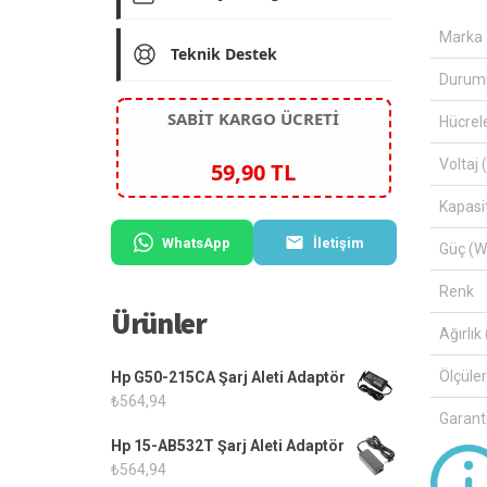
Marka
Teknik Destek
Durum
SABİT KARGO ÜCRETİ
Hücrel
Voltaj 
59,90 TL
Kapasi
WhatsApp
İletişim
Güç (W
Renk
Ürünler
Ağırlık 
Ölçüle
Hp G50-215CA Şarj Aleti Adaptör
₺
564,94
Garanti
Hp 15-AB532T Şarj Aleti Adaptör
₺
564,94