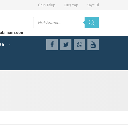
Ürün Takip
Giriş Yap
Kayıt Ol
Products
search
abilisim.com
za