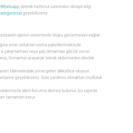
a
Whatsapp
destek hattımız üzerinden detaylı bilgi
kategorimizi
gezebilirsiniz.
 yüzdesinin işletim sisteminde doğru görünmesini sağlar.
tığına emin olduktan sonra paketlenmektedir.
nra çalışmaması veya şarj olmaması gibi bir sorun
ırsanız, firmamızı arayarak teknik ekibimizden destek
lanım talimatındaki yönergeleri dikkatlice okuyun.
 iletişime geçebilirsiniz. Size yardımcı olmaktan mutluluk
aryalarımızda akım koruma devresi bulunur; bu sayede
inden tamamen korur.