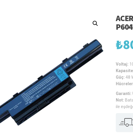
ACER
P604
₺
8
Voltaj:
1
Kapasite
Güç:
48 
Hücreler
Garanti:
Not:
Bata
ile eşdeğ