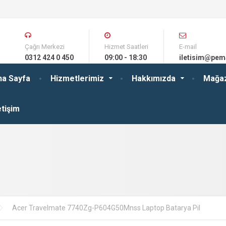
Çağrı Merkezi
Hizmet Saatleri
E-mail
0312 424 0 450
09:00 - 18:30
iletisim@pem
na Sayfa
Hizmetlerimiz
Hakkımızda
Mağa
etişim
Acer Travelmate 7740Zg-P604G50Mnss Laptop Batarya Pil