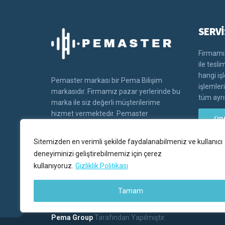
SERVİ
Firmamız
ile tesl
hangi iş
Pemaster markası bir Pema Bilişim
işlemler
markasıdır. Firmamız pazar yerlerinde bu
tüm ayrın
marka ile siz değerli müşterilerime
hizmet vermektedir. Pemaster
ÜR
markasının tüm hakları Pema bilişim'e
aittir.
Sitemizden en verimli şekilde faydalanabilmeniz ve kullanıcı
deneyiminizi geliştirebilmemiz için çerez
kullanıyoruz.
Gizliklik Politikası
Tamam
Pema Group
Tarafından Yapılmıştır.