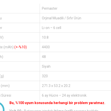
Pemaster
u
Orjinal Muadili / Sıfır Ürün
er
Li-on – 6 cell
(V)
10.8
te (mAh)
(+-%10)
4400
h)
48
Siyah
(g)
320
r (mm)
271.3 x 53.2 x 20.2
 Süresi
6 ay Hücre – 24 ay elektronik.
Bu, %100 uyum konusunda herhangi bir problem yaratmaz.
Volt (V) :
Bataryanın içindeki
hücre (cell)
sayısına bağlıdır.