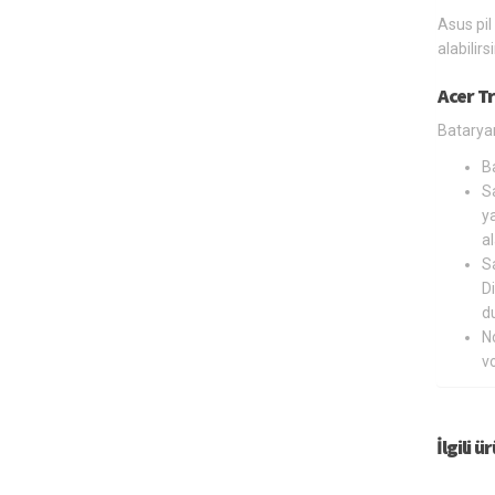
Asus pil
alabilir
Acer T
Bataryan
B
Sa
ya
al
Sa
Di
du
N
v
İlgili ü