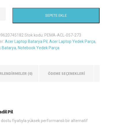
SEPETE EKLE
ate
0Mnss
39620745182
Stok kodu:
PEMA-ACL-057-273
er:
Acer Laptop Batarya Pil
,
Acer Laptop Yedek Parça
,
 Batarya
,
Notebook Yedek Parça
RLENDIRMELER (0)
ÖDEME SEÇENEKLERİ
il Pil
 dostu fiyatıyla yüksek performanslı bir alternatif