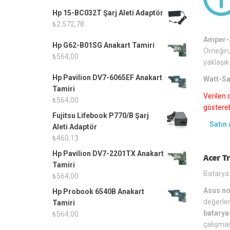
Hp 15-BC032T Şarj Aleti Adaptör
₺
2.572,78
Amper-S
Hp G62-B01SG Anakart Tamiri
Örneğin,
₺
564,00
yaklaşık
Hp Pavilion DV7-6065EF Anakart
Watt-Sa
Tamiri
Verilen 
₺
564,00
gösterebi
Fujitsu Lifebook P770/B Şarj
Satın 
Aleti Adaptör
₺
460,13
Hp Pavilion DV7-2201TX Anakart
Acer T
Tamiri
Batarya 
₺
564,00
Asus no
Hp Probook 6540B Anakart
değerler
Tamiri
batarya
₺
564,00
çalışmas