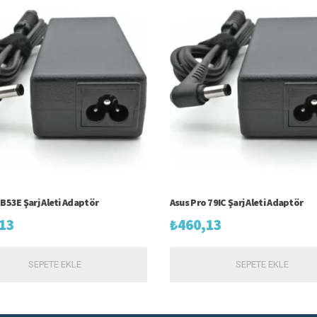
 B53E Şarj Aleti Adaptör
Asus Pro 79IC Şarj Aleti Adaptör
13
₺
460,13
SEPETE EKLE
SEPETE EKLE