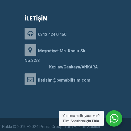
İLETİŞİM
0312 424 0 450
Meşrutiyet Mh. Konur Sk.
No:32/3
Kızılay/Çankaya/ANKARA
iletisim@pemabilisim.com
Yardıma mı İhtiyacın var?
Tüm Soruların İçin Tıkla
if Hakkı © 2010–2024 Pema Group. Tüm Hakları Saklıdır.