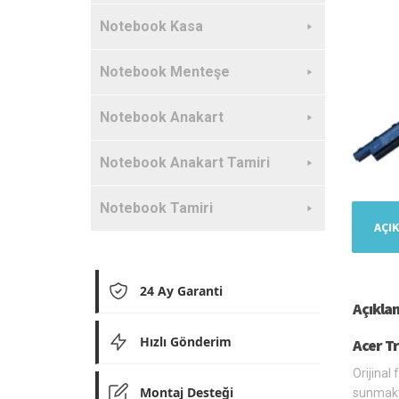
Notebook Kasa
Notebook Menteşe
Notebook Anakart
Notebook Anakart Tamiri
Notebook Tamiri
AÇI
24 Ay Garanti
Açıkla
Hızlı Gönderim
Acer T
Orijinal
Montaj Desteği
sunmakt