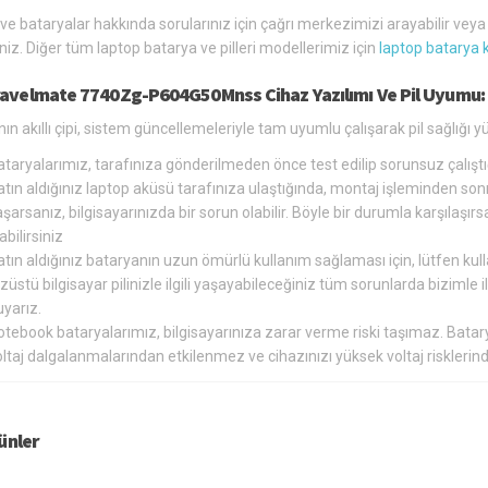
 ve bataryalar hakkında sorularınız için çağrı merkezimizi arayabilir vey
siniz. Diğer tüm laptop batarya ve pilleri modellerimiz için
laptop batarya 
ravelmate 7740Zg-P604G50Mnss Cihaz Yazılımı Ve Pil Uyumu:
ın akıllı çipi, sistem güncellemeleriyle tam uyumlu çalışarak pil sağlığı
ataryalarımız, tarafınıza gönderilmeden önce test edilip sorunsuz çalış
tın aldığınız laptop aküsü tarafınıza ulaştığında, montaj işleminden so
şarsanız, bilgisayarınızda bir sorun olabilir. Böyle bir durumla karşılaş
abilirsiniz
tın aldığınız bataryanın uzun ömürlü kullanım sağlaması için, lütfen kul
züstü bilgisayar pilinizle ilgili yaşayabileceğiniz tüm sorunlarda bizimle
yarız.
otebook bataryalarımız, bilgisayarınıza zarar verme riski taşımaz. Bat
oltaj dalgalanmalarından etkilenmez ve cihazınızı yüksek voltaj riskler
rünler