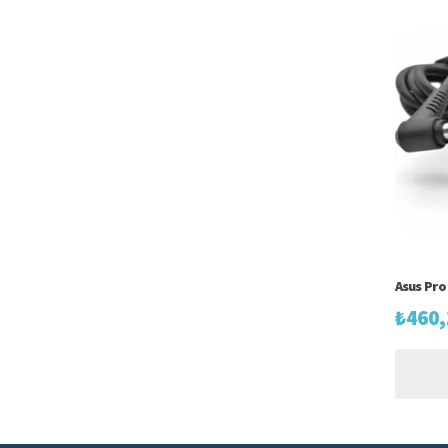
Asus Pro
₺
460,