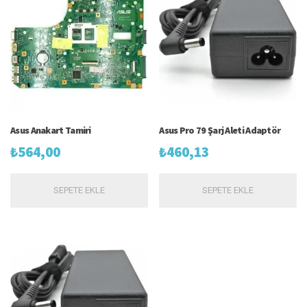
Asus Anakart Tamiri
Asus Pro 79 Şarj Aleti Adaptör
₺
564,00
₺
460,13
SEPETE EKLE
SEPETE EKLE