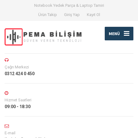
Notebook Yedek Parça & Laptop Tamiri
Ürün Takip
Giriş Yap
Kayıt Ol
MENÜ
Çağrı Merkezi
0312 424 0 450
Hizmet Saatleri
09:00 - 18:30
E-mail