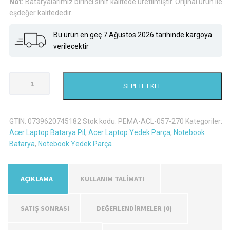
Not:
Bataryalarımız birinci sınıf kalitede üretilmiştir. Orijinal ürün ile
eşdeğer kalitededir.
Bu ürün en geç 7 Ağustos 2026 tarihinde kargoya
verilecektir
Acer
SEPETE EKLE
Travelmate
7740-
434G32Mnss
GTIN:
0739620745182
Stok kodu:
PEMA-ACL-057-270
Kategoriler:
Laptop
Acer Laptop Batarya Pil
,
Acer Laptop Yedek Parça
,
Notebook
Batarya
Batarya
,
Notebook Yedek Parça
Pil
adet
AÇIKLAMA
KULLANIM TALİMATI
SATIŞ SONRASI
DEĞERLENDIRMELER (0)