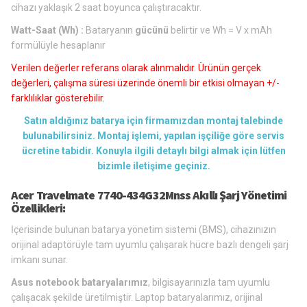
cihazı yaklaşık 2 saat boyunca çalıştıracaktır.
Watt-Saat (Wh) :
Bataryanın
gücünü
belirtir ve Wh = V x mAh
formülüyle hesaplanır
Verilen değerler referans olarak alınmalıdır. Ürünün gerçek
değerleri, çalışma süresi üzerinde önemli bir etkisi olmayan +/-
farklılıklar gösterebilir.
Satın aldığınız batarya için firmamızdan montaj talebinde
bulunabilirsiniz. Montaj işlemi, yapılan işçiliğe göre servis
ücretine tabidir. Konuyla ilgili detaylı bilgi almak için lütfen
bizimle iletişime geçiniz.
Acer Travelmate 7740-434G32Mnss Akıllı Şarj Yönetimi
Özellikleri:
İçerisinde bulunan batarya yönetim sistemi (BMS), cihazınızın
orijinal adaptörüyle tam uyumlu çalışarak hücre bazlı dengeli şarj
imkanı sunar.
Asus notebook bataryalarımız
, bilgisayarınızla tam uyumlu
çalışacak şekilde üretilmiştir. Laptop bataryalarımız, orijinal