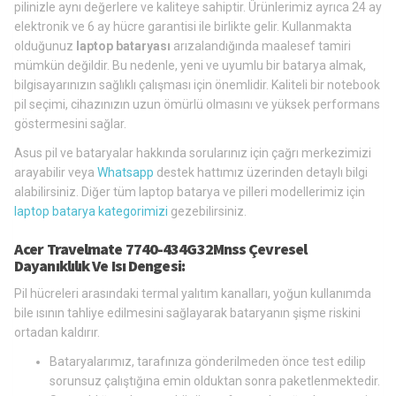
pilinizle aynı değerlere ve kaliteye sahiptir. Ürünlerimiz ayrıca 24 ay
elektronik ve 6 ay hücre garantisi ile birlikte gelir. Kullanmakta
olduğunuz
laptop bataryası
arızalandığında maalesef tamiri
mümkün değildir. Bu nedenle, yeni ve uyumlu bir batarya almak,
bilgisayarınızın sağlıklı çalışması için önemlidir. Kaliteli bir notebook
pil seçimi, cihazınızın uzun ömürlü olmasını ve yüksek performans
göstermesini sağlar.
Asus pil ve bataryalar hakkında sorularınız için çağrı merkezimizi
arayabilir veya
Whatsapp
destek hattımız üzerinden detaylı bilgi
alabilirsiniz. Diğer tüm laptop batarya ve pilleri modellerimiz için
laptop batarya kategorimizi
gezebilirsiniz.
Acer Travelmate 7740-434G32Mnss Çevresel
Dayanıklılık Ve Isı Dengesi:
Pil hücreleri arasındaki termal yalıtım kanalları, yoğun kullanımda
bile ısının tahliye edilmesini sağlayarak bataryanın şişme riskini
ortadan kaldırır.
Bataryalarımız, tarafınıza gönderilmeden önce test edilip
sorunsuz çalıştığına emin olduktan sonra paketlenmektedir.