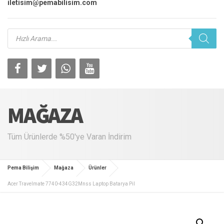
iletisim@pemabilisim.com
Products
search
MAĞAZA
Tüm Ürünlerde %50'ye Varan İndirim
Pema Bilişim
Mağaza
Ürünler
Acer Travelmate 7740-434G32Mnss Laptop Batarya Pil