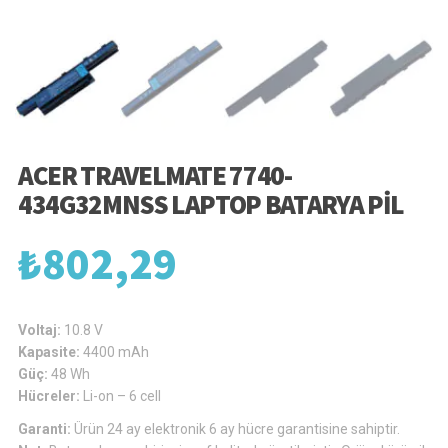
ACER TRAVELMATE 7740-
434G32MNSS LAPTOP BATARYA PIL
₺
802,29
Voltaj:
10.8 V
Kapasite:
4400 mAh
Güç:
48 Wh
Hücreler:
Li-on – 6 cell
Garanti:
Ürün 24 ay elektronik 6 ay hücre garantisine sahiptir.