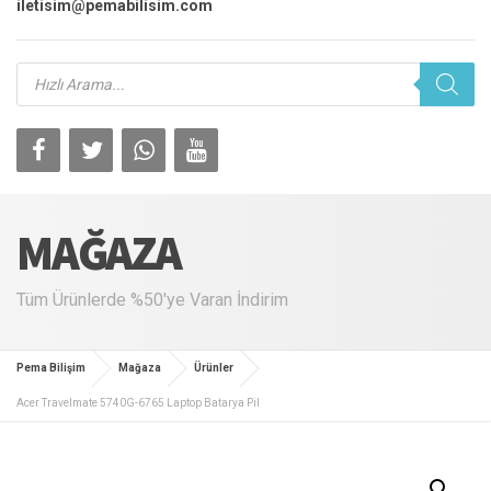
iletisim@pemabilisim.com
Products
search
MAĞAZA
Tüm Ürünlerde %50'ye Varan İndirim
Pema Bilişim
Mağaza
Ürünler
Acer Travelmate 5740G-6765 Laptop Batarya Pil