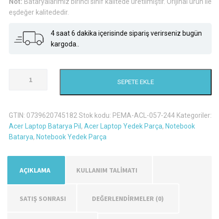
Not:
Bataryalarımız birinci sınıf kalitede üretilmiştir. Orijinal ürün ile
eşdeğer kalitededir.
4 saat 6 dakika içerisinde sipariş verirseniz bugün
kargoda..
Acer
SEPETE EKLE
Travelmate
5740G-
6765
GTIN:
0739620745182
Stok kodu:
PEMA-ACL-057-244
Kategoriler:
Laptop
Acer Laptop Batarya Pil
,
Acer Laptop Yedek Parça
,
Notebook
Batarya
Batarya
,
Notebook Yedek Parça
Pil
adet
AÇIKLAMA
KULLANIM TALİMATI
SATIŞ SONRASI
DEĞERLENDIRMELER (0)