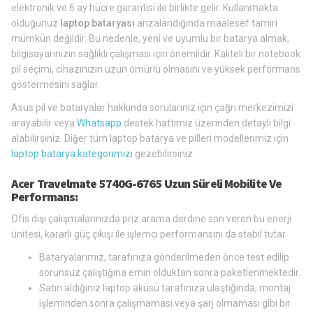
elektronik ve 6 ay hücre garantisi ile birlikte gelir. Kullanmakta
olduğunuz
laptop bataryası
arızalandığında maalesef tamiri
mümkün değildir. Bu nedenle, yeni ve uyumlu bir batarya almak,
bilgisayarınızın sağlıklı çalışması için önemlidir. Kaliteli bir notebook
pil seçimi, cihazınızın uzun ömürlü olmasını ve yüksek performans
göstermesini sağlar.
Asus pil ve bataryalar hakkında sorularınız için çağrı merkezimizi
arayabilir veya
Whatsapp
destek hattımız üzerinden detaylı bilgi
alabilirsiniz. Diğer tüm laptop batarya ve pilleri modellerimiz için
laptop batarya kategorimizi
gezebilirsiniz.
Acer Travelmate 5740G-6765 Uzun Süreli Mobilite Ve
Performans:
Ofis dışı çalışmalarınızda priz arama derdine son veren bu enerji
ünitesi, kararlı güç çıkışı ile işlemci performansını da stabil tutar.
Bataryalarımız, tarafınıza gönderilmeden önce test edilip
sorunsuz çalıştığına emin olduktan sonra paketlenmektedir.
Satın aldığınız laptop aküsü tarafınıza ulaştığında, montaj
işleminden sonra çalışmaması veya şarj olmaması gibi bir