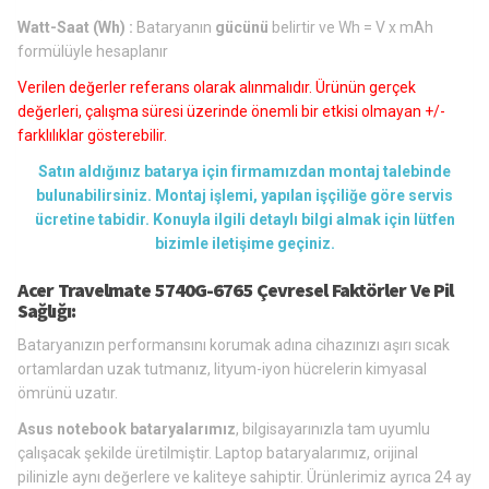
Watt-Saat (Wh) :
Bataryanın
gücünü
belirtir ve Wh = V x mAh
formülüyle hesaplanır
Verilen değerler referans olarak alınmalıdır. Ürünün gerçek
değerleri, çalışma süresi üzerinde önemli bir etkisi olmayan +/-
farklılıklar gösterebilir.
Satın aldığınız batarya için firmamızdan montaj talebinde
bulunabilirsiniz. Montaj işlemi, yapılan işçiliğe göre servis
ücretine tabidir. Konuyla ilgili detaylı bilgi almak için lütfen
bizimle iletişime geçiniz.
Acer Travelmate 5740G-6765 Çevresel Faktörler Ve Pil
Sağlığı:
Bataryanızın performansını korumak adına cihazınızı aşırı sıcak
ortamlardan uzak tutmanız, lityum-iyon hücrelerin kimyasal
ömrünü uzatır.
Asus notebook bataryalarımız
, bilgisayarınızla tam uyumlu
çalışacak şekilde üretilmiştir. Laptop bataryalarımız, orijinal
pilinizle aynı değerlere ve kaliteye sahiptir. Ürünlerimiz ayrıca 24 ay