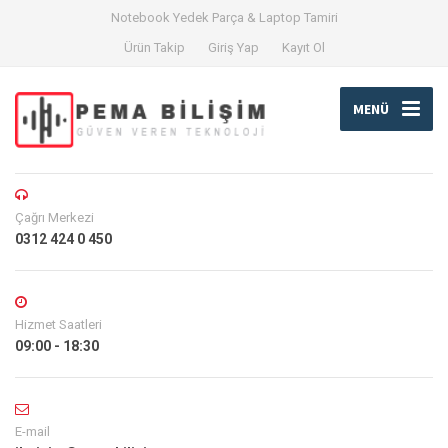
Notebook Yedek Parça & Laptop Tamiri
Ürün Takip
Giriş Yap
Kayıt Ol
MENÜ
Çağrı Merkezi
0312 424 0 450
Hizmet Saatleri
09:00 - 18:30
E-mail