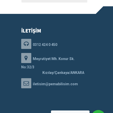
İLETİŞİM
0312 424 0 450
Meşrutiyet Mh. Konur Sk.
No:32/3
Kızılay/Çankaya/ANKARA
iletisim@pemabilisim.com