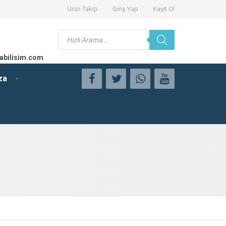
Ürün Takip
Giriş Yap
Kayıt Ol
Products
search
abilisim.com
za