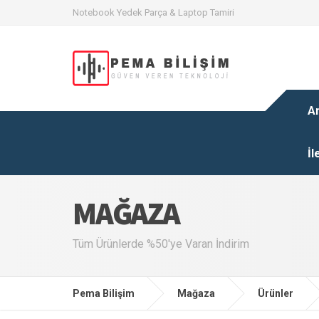
Notebook Yedek Parça & Laptop Tamiri
A
İl
MAĞAZA
Tüm Ürünlerde %50'ye Varan İndirim
Pema Bilişim
Mağaza
Ürünler