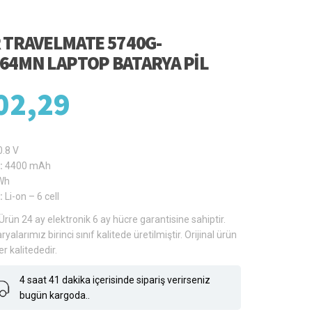
 TRAVELMATE 5740G-
64MN LAPTOP BATARYA PIL
02,29
0.8 V
:
4400 mAh
Wh
:
Li-on – 6 cell
Ürün 24 ay elektronik 6 ay hücre garantisine sahiptir.
ryalarımız birinci sınıf kalitede üretilmiştir. Orijinal ürün
er kalitededir.
4 saat 41 dakika içerisinde sipariş verirseniz
bugün kargoda..