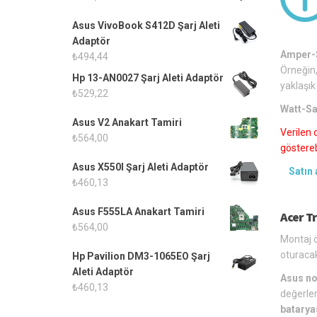
Asus VivoBook S412D Şarj Aleti
Adaptör
Amper-S
₺
494,44
Örneğin,
Hp 13-AN0027 Şarj Aleti Adaptör
yaklaşık
₺
529,22
Watt-Sa
Asus V2 Anakart Tamiri
Verilen 
₺
564,00
gösterebi
Asus X550I Şarj Aleti Adaptör
Satın 
₺
460,13
Asus F555LA Anakart Tamiri
Acer T
₺
564,00
Montaj ö
oturacak
Hp Pavilion DM3-1065EO Şarj
Aleti Adaptör
Asus no
₺
460,13
değerler
batarya