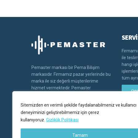
SERVİ
Firmamız
ile tesl
hangi iş
Pemaster markası bir Pema Bilişim
işlemler
markasıdır. Firmamız pazar yerlerinde bu
tüm ayrın
marka ile siz değerli müşterilerime
hizmet vermektedir. Pemaster
ÜR
markasının tüm hakları Pema bilişim'e
aittir.
Sitemizden en verimli şekilde faydalanabilmeniz ve kullanıcı
deneyiminizi geliştirebilmemiz için çerez
kullanıyoruz.
Gizliklik Politikası
Tamam