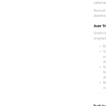
çalışmas
Asus pil
alabilir
Acer T
Üretim b
onaylanm
B
Sa
ya
al
Sa
Di
du
N
v