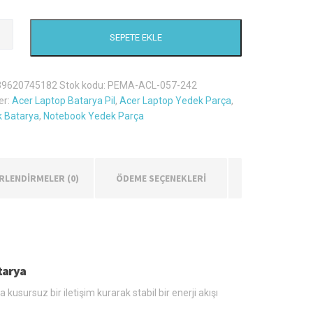
SEPETE EKLE
ate
Mn
39620745182
Stok kodu:
PEMA-ACL-057-242
er:
Acer Laptop Batarya Pil
,
Acer Laptop Yedek Parça
,
 Batarya
,
Notebook Yedek Parça
RLENDIRMELER (0)
ÖDEME SEÇENEKLERİ
tarya
usursuz bir iletişim kurarak stabil bir enerji akışı