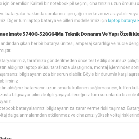
ı için önemlidir. Kaliteli bir notebook pil seçimi, cihazınızın uzun ömür
 ve bataryalar hakkında sorularınız için çağrı merkezimizi arayabilir vey
siniz. Diğer tüm laptop batarya ve pilleri modellerimiz için
laptop batarya 
ravelmate 5740G-528G64Mn Teknik Donanım Ve Yapı Özellikle
andından çıkan her bir batarya ünitesi, amperaj kararlılığı ve hücre den
ıştır.
ataryalarımız, tarafınıza gönderilmeden önce test edilip sorunsuz çalış
tın aldığınız laptop aküsü tarafınıza ulaştığında, montaj işleminden so
şarsanız, bilgisayarınızda bir sorun olabilir. Böyle bir durumla karşılaş
abilirsiniz
tın aldığınız bataryanın uzun ömürlü kullanım sağlaması için, lütfen kul
züstü bilgisayar pilinizle ilgili yaşayabileceğiniz tüm sorunlarda bizimle
yarız.
otebook bataryalarımız, bilgisayarınıza zarar verme riski taşımaz. Bat
oltaj dalgalanmalarından etkilenmez ve cihazınızı yüksek voltaj riskler