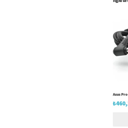
İlgili ü
Asus Pro
₺
460,