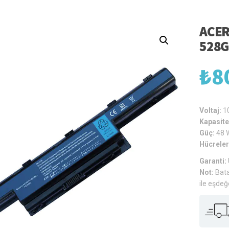
ACER
528G
₺
8
Voltaj:
1
Kapasite
Güç:
48 
Hücreler
Garanti:
Not:
Bata
ile eşdeğ