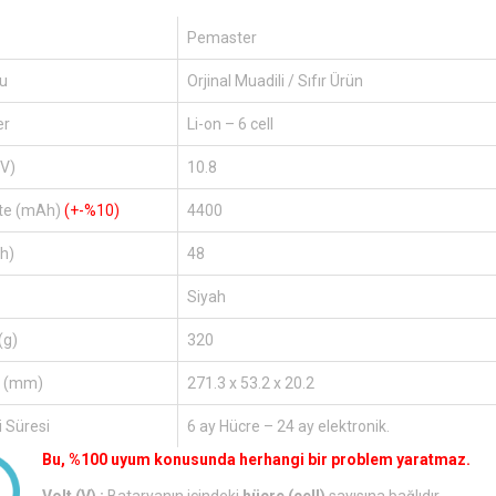
Pemaster
u
Orjinal Muadili / Sıfır Ürün
er
Li-on – 6 cell
(V)
10.8
te (mAh)
(+-%10)
4400
h)
48
Siyah
(g)
320
r (mm)
271.3 x 53.2 x 20.2
 Süresi
6 ay Hücre – 24 ay elektronik.
Bu, %100 uyum konusunda herhangi bir problem yaratmaz.
Volt (V) :
Bataryanın içindeki
hücre (cell)
sayısına bağlıdır.