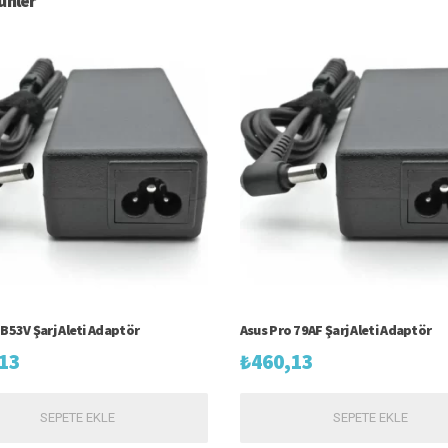
rünler
 B53V Şarj Aleti Adaptör
Asus Pro 79AF Şarj Aleti Adaptör
13
₺
460,13
SEPETE EKLE
SEPETE EKLE