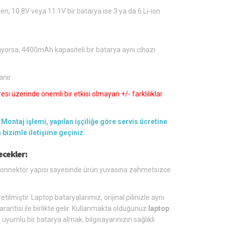
en, 10.8V veya 11.1V bir batarya ise 3 ya da 6 Li-ion
ıyorsa, 4400mAh kapasiteli bir batarya aynı cihazı
anır
si üzerinde önemli bir etkisi olmayan +/- farklılıklar
Montaj işlemi, yapılan işçiliğe göre servis ücretine
en bizimle iletişime geçiniz.
cekler:
s konnektör yapısı sayesinde ürün yuvasına zahmetsizce
tilmiştir. Laptop bataryalarımız, orijinal pilinizle aynı
arantisi ile birlikte gelir. Kullanmakta olduğunuz
laptop
yumlu bir batarya almak, bilgisayarınızın sağlıklı