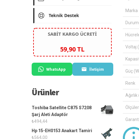
Marka
Teknik Destek
Durum
SABİT KARGO ÜCRETİ
Hücrel
Voltaj 
59,90 TL
Kapasi
WhatsApp
İletişim
Güç (W
Renk
Ürünler
Ağırlık 
Ölçüle
Toshiba Satellite C875 S7208
Şarj Aleti Adaptör
Garanti
₺
494,44
Hp 15-EH0153 Anakart Tamiri
₺
564,00