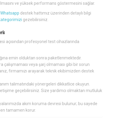
lü olmasını ve yüksek performans göstermesini sağlar.
a
Whatsapp
destek hattımız üzerinden detaylı bilgi
kategorimizi
gezebilirsiniz.
ri:
gesi açısından profesyonel test cihazlarında
tığına emin olduktan sonra paketlenmektedir.
nra çalışmaması veya şarj olmaması gibi bir sorun
ırsanız, firmamızı arayarak teknik ekibimizden destek
lanım talimatındaki yönergeleri dikkatlice okuyun.
 iletişime geçebilirsiniz. Size yardımcı olmaktan mutluluk
aryalarımızda akım koruma devresi bulunur; bu sayede
inden tamamen korur.