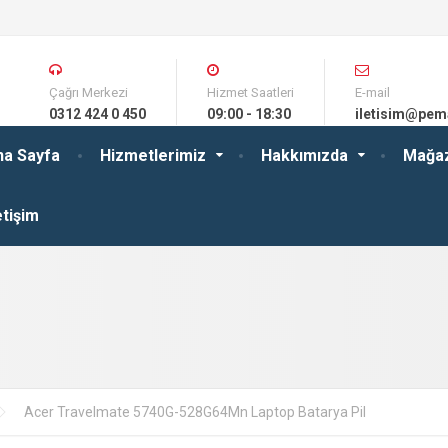
Çağrı Merkezi
Hizmet Saatleri
E-mail
0312 424 0 450
09:00 - 18:30
iletisim@pem
na Sayfa
Hizmetlerimiz
Hakkımızda
Mağa
etişim
Acer Travelmate 5740G-528G64Mn Laptop Batarya Pil