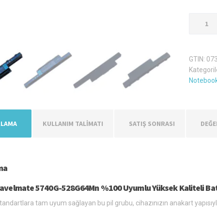
Acer
Travelm
5740G-
528G64
GTIN:
07
Laptop
Kategoril
Batarya
Notebook
Pil
adet
KLAMA
KULLANIM TALİMATI
SATIŞ SONRASI
DEĞE
ma
ravelmate 5740G-528G64Mn %100 Uyumlu Yüksek Kaliteli Ba
tandartlara tam uyum sağlayan bu pil grubu, cihazınızın anakart yapısıyla k