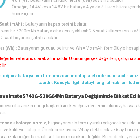
Örneğin, 14.4V veya 14.8V bir batarya 4 ya da 8 Li-ion hücre içerirk
hücre içerir.
aat (mAh) :
Bataryanın
kapasitesini
belirtir.
 yeni bir 5200mAh batarya cihazınızı yaklaşık 2.5 saat kullanmanızı sağl
 2 saat boyunca çalıştıracaktır.
at (Wh) :
Bataryanın
gücünü
belirtir ve Wh = V x mAh formülüyle hesapl
değerler referans olarak alınmalıdır. Ürünün gerçek değerleri, çalışma süre
lir.
aldığınız batarya için firmamızdan montaj talebinde bulunabilirsiniz. 
tabidir. Konuyla ilgili detaylı bilgi almak için lütf
ravelmate 5740G-528G64Mn Batarya Değişiminde Dikkat Edile
ncesi cihazınızın enerji bağlantısını kestiğinizden emin olunuz; hassa
tır.
tebook bataryalarımız
, bilgisayarınızla tam uyumlu çalışacak şekilde üre
e ve kaliteye sahiptir. Ürünlerimiz ayrıca 24 ay elektronik ve 6 ay hücre g
sı
arızalandığında maalesef tamiri mümkün değildir. Bu nedenle, yeni ve u