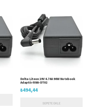
Delta-Liteon 19V 4.74A 90W Notebook
Adaptör RNA-DT02
₺
494,44
SEPETE EKLE