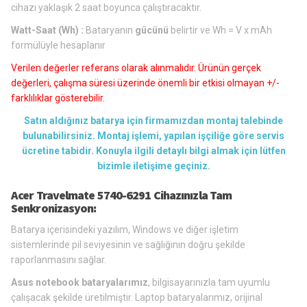
cihazı yaklaşık 2 saat boyunca çalıştıracaktır.
Watt-Saat (Wh) :
Bataryanın
gücünü
belirtir ve Wh = V x mAh
formülüyle hesaplanır
Verilen değerler referans olarak alınmalıdır. Ürünün gerçek
değerleri, çalışma süresi üzerinde önemli bir etkisi olmayan +/-
farklılıklar gösterebilir.
Satın aldığınız batarya için firmamızdan montaj talebinde
bulunabilirsiniz. Montaj işlemi, yapılan işçiliğe göre servis
ücretine tabidir. Konuyla ilgili detaylı bilgi almak için lütfen
bizimle iletişime geçiniz.
Acer Travelmate 5740-6291 Cihazınızla Tam
Senkronizasyon:
Batarya içerisindeki yazılım, Windows ve diğer işletim
sistemlerinde pil seviyesinin ve sağlığının doğru şekilde
raporlanmasını sağlar.
Asus notebook bataryalarımız
, bilgisayarınızla tam uyumlu
çalışacak şekilde üretilmiştir. Laptop bataryalarımız, orijinal