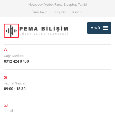
Notebook Yedek Parça & Laptop Tamiri
Ürün Takip
Giriş Yap
Kayıt Ol
MENÜ
Çağrı Merkezi
0312 424 0 450
Hizmet Saatleri
09:00 - 18:30
E-mail