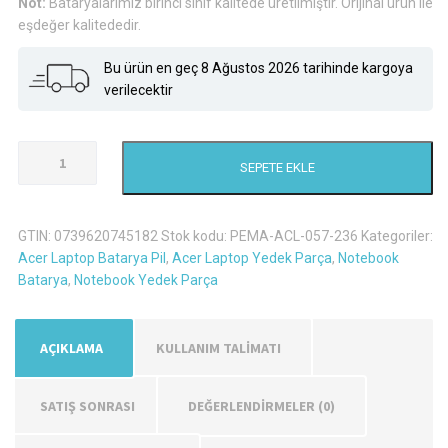
Not:
Bataryalarımız birinci sınıf kalitede üretilmiştir. Orijinal ürün ile
eşdeğer kalitededir.
Bu ürün en geç 8 Ağustos 2026 tarihinde kargoya
verilecektir
Acer
SEPETE EKLE
Travelmate
5740-
6291
GTIN:
0739620745182
Stok kodu:
PEMA-ACL-057-236
Kategoriler:
Laptop
Acer Laptop Batarya Pil
,
Acer Laptop Yedek Parça
,
Notebook
Batarya
Batarya
,
Notebook Yedek Parça
Pil
adet
AÇIKLAMA
KULLANIM TALİMATI
SATIŞ SONRASI
DEĞERLENDIRMELER (0)