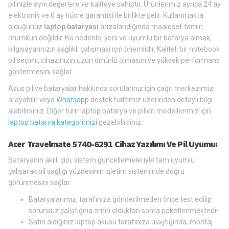
pilinizle aynı değerlere ve kaliteye sahiptir. Ürünlerimiz ayrıca 24 ay
elektronik ve 6 ay hücre garantisi ile birlikte gelir. Kullanmakta
olduğunuz
laptop bataryası
arızalandığında maalesef tamiri
mümkün değildir. Bu nedenle, yeni ve uyumlu bir batarya almak,
bilgisayarınızın sağlıklı çalışması için önemlidir. Kaliteli bir notebook
pil seçimi, cihazınızın uzun ömürlü olmasını ve yüksek performans
göstermesini sağlar.
Asus pil ve bataryalar hakkında sorularınız için çağrı merkezimizi
arayabilir veya
Whatsapp
destek hattımız üzerinden detaylı bilgi
alabilirsiniz. Diğer tüm laptop batarya ve pilleri modellerimiz için
laptop batarya kategorimizi
gezebilirsiniz.
Acer Travelmate 5740-6291 Cihaz Yazılımı Ve Pil Uyumu:
Bataryanın akıllı çipi, sistem güncellemeleriyle tam uyumlu
çalışarak pil sağlığı yüzdesinin işletim sisteminde doğru
görünmesini sağlar.
Bataryalarımız, tarafınıza gönderilmeden önce test edilip
sorunsuz çalıştığına emin olduktan sonra paketlenmektedir.
Satın aldığınız laptop aküsü tarafınıza ulaştığında, montaj