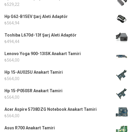
₺
529,22
Hp G62-B15EV Şarj Aleti Adaptör
₺
564,94
Toshiba L670d-13f Şarj Aleti Adaptör
₺
494,44
Lenovo Yoga 900-13ISK Anakart Tamiri
₺
564,00
Hp 15-AU025U Anakart Tamiri
₺
564,00
Hp 15-P050SR Anakart Tamiri
₺
564,00
Acer Aspire 5738DZG Notebook Anakart Tamiri
₺
564,00
Asus R700 Anakart Tamiri