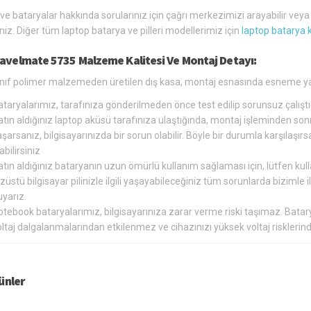
 ve bataryalar hakkında sorularınız için çağrı merkezimizi arayabilir vey
siniz. Diğer tüm laptop batarya ve pilleri modellerimiz için
laptop batarya 
ravelmate 5735 Malzeme Kalitesi Ve Montaj Detayı:
sınıf polimer malzemeden üretilen dış kasa, montaj esnasında esneme ya
ataryalarımız, tarafınıza gönderilmeden önce test edilip sorunsuz çalış
tın aldığınız laptop aküsü tarafınıza ulaştığında, montaj işleminden so
şarsanız, bilgisayarınızda bir sorun olabilir. Böyle bir durumla karşılaş
abilirsiniz
tın aldığınız bataryanın uzun ömürlü kullanım sağlaması için, lütfen kul
züstü bilgisayar pilinizle ilgili yaşayabileceğiniz tüm sorunlarda bizimle
yarız.
otebook bataryalarımız, bilgisayarınıza zarar verme riski taşımaz. Bat
oltaj dalgalanmalarından etkilenmez ve cihazınızı yüksek voltaj riskler
rünler