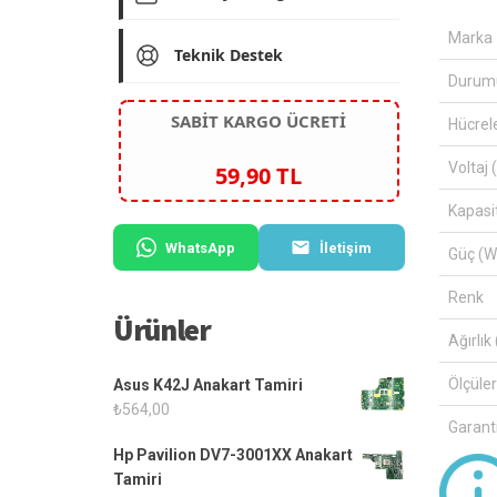
Marka
Teknik Destek
Durum
SABİT KARGO ÜCRETİ
Hücrel
Voltaj 
59,90 TL
Kapasi
WhatsApp
İletişim
Güç (W
Renk
Ürünler
Ağırlık 
Ölçüle
Asus K42J Anakart Tamiri
₺
564,00
Garanti
Hp Pavilion DV7-3001XX Anakart
Tamiri