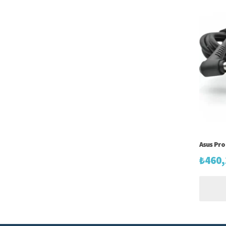
Asus Pro 
₺
460,