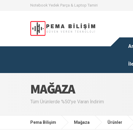
Notebook Yedek Parça & Laptop Tamiri
A
İl
MAĞAZA
Tüm Ürünlerde %50'ye Varan İndirim
Pema Bilişim
Mağaza
Ürünler