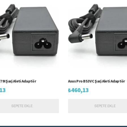
79I Şarj Aleti Adaptör
Asus Pro B53VC Şarj Aleti Adaptör
13
₺
460,13
SEPETE EKLE
SEPETE EKLE