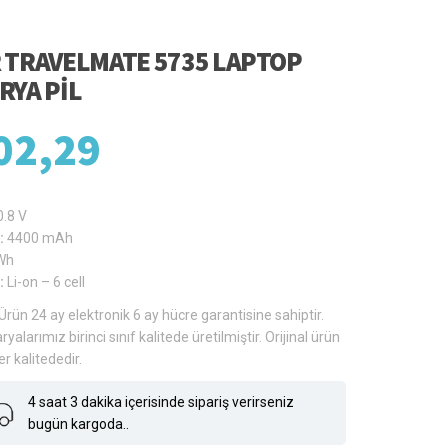
 TRAVELMATE 5735 LAPTOP
RYA PIL
02,29
0.8 V
:
4400 mAh
Wh
:
Li-on – 6 cell
Ürün 24 ay elektronik 6 ay hücre garantisine sahiptir.
ryalarımız birinci sınıf kalitede üretilmiştir. Orijinal ürün
er kalitededir.
4 saat 3 dakika içerisinde sipariş verirseniz
bugün kargoda..