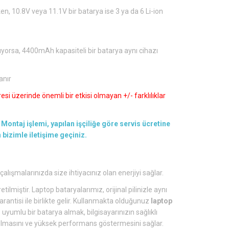
en, 10.8V veya 11.1V bir batarya ise 3 ya da 6 Li-ion
ıyorsa, 4400mAh kapasiteli bir batarya aynı cihazı
anır
si üzerinde önemli bir etkisi olmayan +/- farklılıklar
Montaj işlemi, yapılan işçiliğe göre servis ücretine
en bizimle iletişime geçiniz.
çalışmalarınızda size ihtiyacınız olan enerjiyi sağlar.
tilmiştir. Laptop bataryalarımız, orijinal pilinizle aynı
arantisi ile birlikte gelir. Kullanmakta olduğunuz
laptop
yumlu bir batarya almak, bilgisayarınızın sağlıklı
lü olmasını ve yüksek performans göstermesini sağlar.