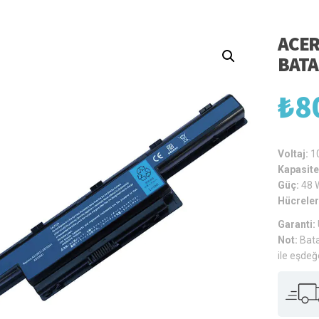
ACER
BATA
₺
8
Voltaj:
1
Kapasite
Güç:
48 
Hücreler
Garanti:
Not:
Bata
ile eşdeğ