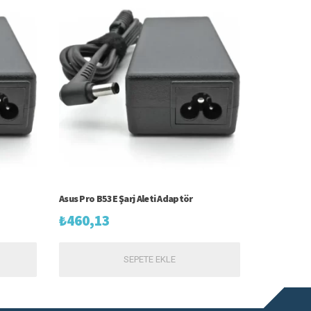
Asus Pro B53E Şarj Aleti Adaptör
₺
460,13
SEPETE EKLE