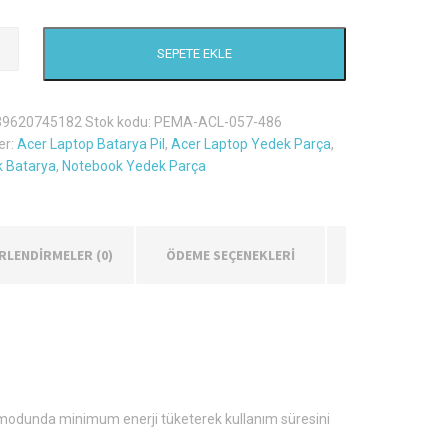
SEPETE EKLE
ate
39620745182
Stok kodu:
PEMA-ACL-057-486
er:
Acer Laptop Batarya Pil
,
Acer Laptop Yedek Parça
,
 Batarya
,
Notebook Yedek Parça
RLENDIRMELER (0)
ÖDEME SEÇENEKLERİ
eme modunda minimum enerji tüketerek kullanım süresini