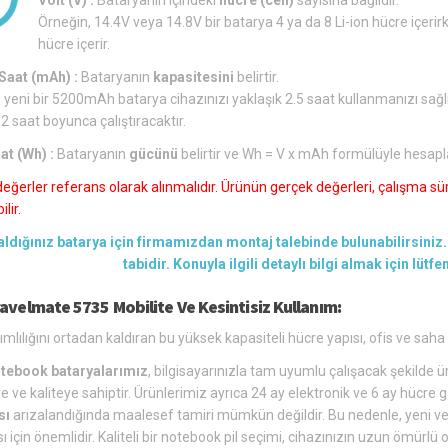
Örneğin, 14.4V veya 14.8V bir batarya 4 ya da 8 Li-ion hücre içerirk
hücre içerir.
aat (mAh) :
Bataryanın
kapasitesini
belirtir.
 yeni bir 5200mAh batarya cihazınızı yaklaşık 2.5 saat kullanmanızı sağl
 2 saat boyunca çalıştıracaktır.
at (Wh) :
Bataryanın
gücünü
belirtir ve Wh = V x mAh formülüyle hesapl
değerler referans olarak alınmalıdır. Ürünün gerçek değerleri, çalışma süre
lir.
aldığınız batarya için firmamızdan montaj talebinde bulunabilirsiniz. 
tabidir. Konuyla ilgili detaylı bilgi almak için lütf
avelmate 5735 Mobilite Ve Kesintisiz Kullanım:
ımlılığını ortadan kaldıran bu yüksek kapasiteli hücre yapısı, ofis ve saha 
tebook bataryalarımız
, bilgisayarınızla tam uyumlu çalışacak şekilde üre
e ve kaliteye sahiptir. Ürünlerimiz ayrıca 24 ay elektronik ve 6 ay hücre g
sı
arızalandığında maalesef tamiri mümkün değildir. Bu nedenle, yeni ve u
ı için önemlidir. Kaliteli bir notebook pil seçimi, cihazınızın uzun ömür