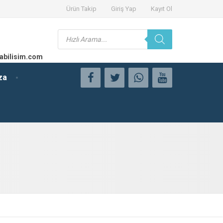
Ürün Takip
Giriş Yap
Kayıt Ol
Products
search
abilisim.com
za