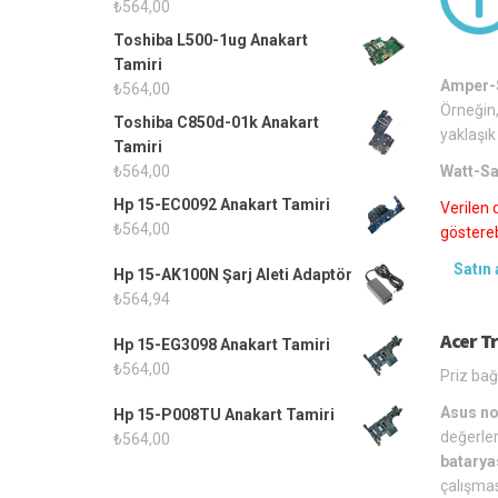
₺
564,00
Toshiba L500-1ug Anakart
Tamiri
Amper-S
₺
564,00
Örneğin,
Toshiba C850d-01k Anakart
yaklaşık
Tamiri
Watt-Sa
₺
564,00
Hp 15-EC0092 Anakart Tamiri
Verilen 
₺
564,00
gösterebi
Satın 
Hp 15-AK100N Şarj Aleti Adaptör
₺
564,94
Acer Tr
Hp 15-EG3098 Anakart Tamiri
₺
564,00
Priz bağ
Asus no
Hp 15-P008TU Anakart Tamiri
değerler
₺
564,00
batarya
çalışmas