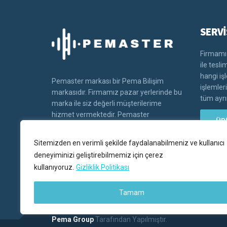
SERVİ
Firmamız
ile tesl
hangi iş
Pemaster markası bir Pema Bilişim
işlemler
markasıdır. Firmamız pazar yerlerinde bu
tüm ayrın
marka ile siz değerli müşterilerime
hizmet vermektedir. Pemaster
ÜR
markasının tüm hakları Pema bilişim'e
aittir.
Sitemizden en verimli şekilde faydalanabilmeniz ve kullanıcı
deneyiminizi geliştirebilmemiz için çerez
kullanıyoruz.
Gizliklik Politikası
Tamam
Pema Group
Tarafından Yapılmıştır.