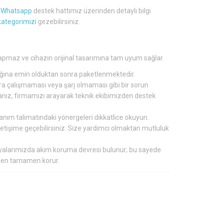
a
Whatsapp
destek hattımız üzerinden detaylı bilgi
kategorimizi
gezebilirsiniz.
pmaz ve cihazın orijinal tasarımına tam uyum sağlar.
tığına emin olduktan sonra paketlenmektedir.
nra çalışmaması veya şarj olmaması gibi bir sorun
ırsanız, firmamızı arayarak teknik ekibimizden destek
lanım talimatındaki yönergeleri dikkatlice okuyun.
 iletişime geçebilirsiniz. Size yardımcı olmaktan mutluluk
aryalarımızda akım koruma devresi bulunur; bu sayede
inden tamamen korur.