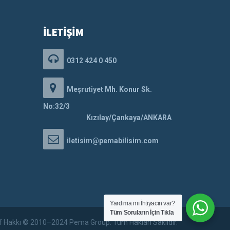
İLETİŞİM
0312 424 0 450
Meşrutiyet Mh. Konur Sk.
No:32/3
Kızılay/Çankaya/ANKARA
iletisim@pemabilisim.com
Yardıma mı İhtiyacın var?
Tüm Soruların İçin Tıkla
if Hakkı © 2010–2024 Pema Group. Tüm Hakları Saklıdır.