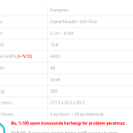
Pemaster
u
Orjinal Muadili / Sıfır Ürün
er
Li-on – 6 cell
(V)
10.8
te (mAh)
(+-%10)
4400
h)
48
Siyah
(g)
320
r (mm)
271.3 x 53.2 x 20.2
 Süresi
6 ay Hücre – 24 ay elektronik.
Bu, %100 uyum konusunda herhangi bir problem yaratmaz.
Volt (V) :
Bataryanın içindeki
hücre (cell)
sayısına bağlıdır.