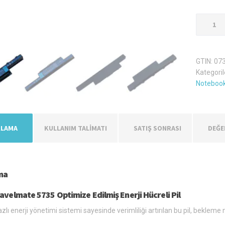
Acer
Travelm
5735
Laptop
GTIN:
07
Batarya
Kategoril
Pil
Notebook
adet
KLAMA
KULLANIM TALİMATI
SATIŞ SONRASI
DEĞE
ma
avelmate 5735 Optimize Edilmiş Enerji Hücreli Pil
zlı enerji yönetimi sistemi sayesinde verimliliği artırılan bu pil, bekl