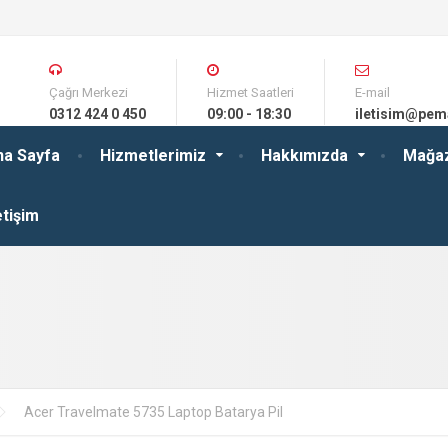
Çağrı Merkezi
Hizmet Saatleri
E-mail
0312 424 0 450
09:00 - 18:30
iletisim@pem
na Sayfa
Hizmetlerimiz
Hakkımızda
Mağa
etişim
Acer Travelmate 5735 Laptop Batarya Pil