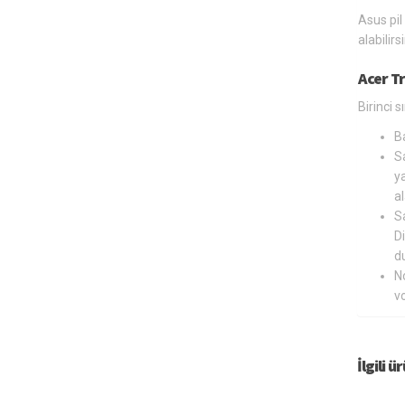
Asus pil
alabilir
Acer T
Birinci 
B
Sa
ya
al
Sa
Di
du
N
v
İlgili ü