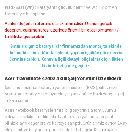
Watt-Saat (Wh) :
Bataryanın
gücünü
belirtir ve Wh = V x mAh
formülüyle hesaplanır
Verilen değerler referans olarak alınmalıdır. Ürünün gerçek
değerleri, çalışma süresi üzerinde önemli bir etkisi olmayan +/-
farklılıklar gösterebilir.
Satın aldığınız batarya için firmamızdan montaj talebinde
bulunabilirsiniz. Montaj işlemi, yapılan işçiliğe göre servis
ücretine tabidir. Konuyla ilgili detaylı bilgi almak için lütfen
bizimle iletişime geçiniz.
Acer Travelmate 4740Z Akıllı Şarj Yönetimi Özellikleri:
İçerisinde bulunan batarya yönetim sistemi (BMS), cihazınızın
orijinal adaptörüyle tam uyumlu çalışarak hücre bazlı dengeli şarj
imkanı sunar.
Asus notebook bataryalarımız
, bilgisayarınızla tam uyumlu
çalışacak şekilde üretilmiştir. Laptop bataryalarımız, orijinal
pilinizle aynı değerlere ve kaliteye sahiptir. Ürünlerimiz ayrıca 24 ay
elektronik ve 6 ay hücre garantisi ile birlikte gelir. Kullanmakta