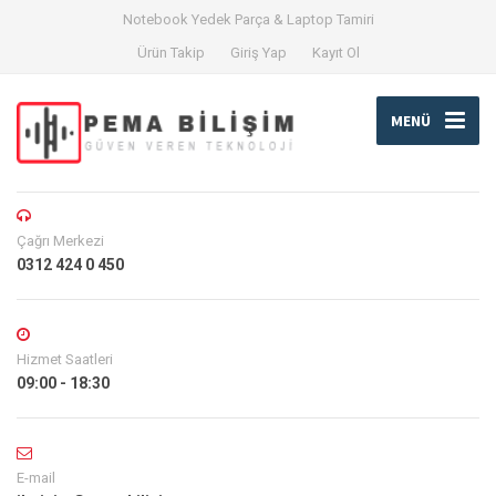
Notebook Yedek Parça & Laptop Tamiri
Ürün Takip
Giriş Yap
Kayıt Ol
MENÜ
Çağrı Merkezi
0312 424 0 450
Hizmet Saatleri
09:00 - 18:30
E-mail