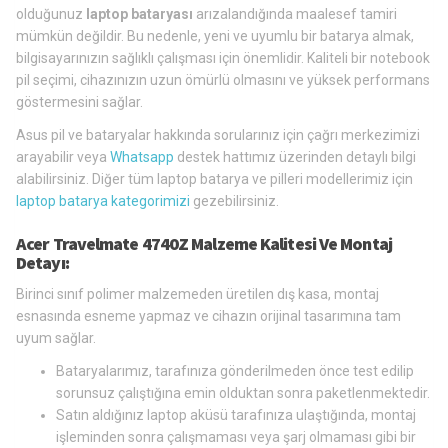
olduğunuz
laptop bataryası
arızalandığında maalesef tamiri
mümkün değildir. Bu nedenle, yeni ve uyumlu bir batarya almak,
bilgisayarınızın sağlıklı çalışması için önemlidir. Kaliteli bir notebook
pil seçimi, cihazınızın uzun ömürlü olmasını ve yüksek performans
göstermesini sağlar.
Asus pil ve bataryalar hakkında sorularınız için çağrı merkezimizi
arayabilir veya
Whatsapp
destek hattımız üzerinden detaylı bilgi
alabilirsiniz. Diğer tüm laptop batarya ve pilleri modellerimiz için
laptop batarya kategorimizi
gezebilirsiniz.
Acer Travelmate 4740Z Malzeme Kalitesi Ve Montaj
Detayı:
Birinci sınıf polimer malzemeden üretilen dış kasa, montaj
esnasında esneme yapmaz ve cihazın orijinal tasarımına tam
uyum sağlar.
Bataryalarımız, tarafınıza gönderilmeden önce test edilip
sorunsuz çalıştığına emin olduktan sonra paketlenmektedir.
Satın aldığınız laptop aküsü tarafınıza ulaştığında, montaj
işleminden sonra çalışmaması veya şarj olmaması gibi bir