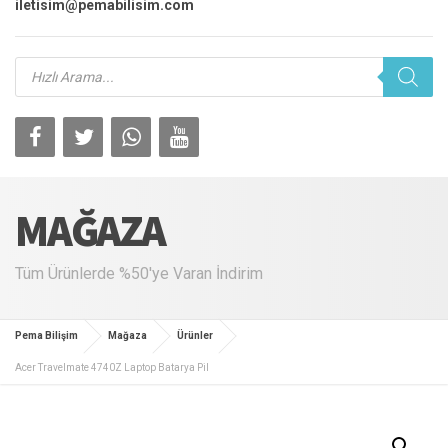
iletisim@pemabilisim.com
Products
search
MAĞAZA
Tüm Ürünlerde %50'ye Varan İndirim
Pema Bilişim
Mağaza
Ürünler
Acer Travelmate 4740Z Laptop Batarya Pil