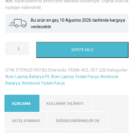
Not:
Bataryalarımız birinci sınıf kalitede üretilmiştir. Orijinal ürün ile
eşdeğer kalitededir.
Bu ürün en geç 10 Ağustos 2026 tarihinde kargoya
verilecektir
Acer
SEPETE EKLE
Travelmate
4740Z
Laptop
GTIN:
0739620745182
Stok kodu:
PEMA-ACL-057-220
Kategoriler:
Batarya
Acer Laptop Batarya Pil
,
Acer Laptop Yedek Parça
,
Notebook
Pil
Batarya
,
Notebook Yedek Parça
adet
AÇIKLAMA
KULLANIM TALİMATI
SATIŞ SONRASI
DEĞERLENDIRMELER (0)