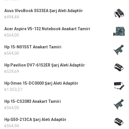
Asus VivoBook S533EA Şarj Aleti Adaptör
₺
494,44
Acer Aspire V5-132 Notebook Anakart Tamiri
₺
564,00
Hp 15-N015ST Anakart Tamiri
₺
564,00
Hp Pavilion DV7-6152ER Şarj Aleti Adaptör
₺
529,69
Hp Omen 15-DC0000 Şarj Aleti Adaptör
₺
1.053,27
Hp 15-CS2083 Anakart Tamiri
₺
564,00
Hp G50-213CA Şarj Aleti Adaptör
₺
564,94