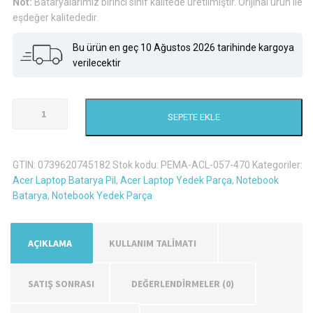
Not:
Bataryalarımız birinci sınıf kalitede üretilmiştir. Orijinal ürün ile
eşdeğer kalitededir.
Bu ürün en geç 10 Ağustos 2026 tarihinde kargoya
verilecektir
Acer
SEPETE EKLE
Emachines
E732Zg-
P612G25Mikk
GTIN:
0739620745182
Stok kodu:
PEMA-ACL-057-470
Kategoriler:
Laptop
Acer Laptop Batarya Pil
,
Acer Laptop Yedek Parça
,
Notebook
Batarya
Batarya
,
Notebook Yedek Parça
Pil
adet
AÇIKLAMA
KULLANIM TALİMATI
SATIŞ SONRASI
DEĞERLENDIRMELER (0)