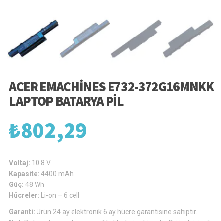
ACER EMACHINES E732-372G16MNKK
LAPTOP BATARYA PIL
₺
802,29
Voltaj:
10.8 V
Kapasite:
4400 mAh
Güç:
48 Wh
Hücreler:
Li-on – 6 cell
Garanti:
Ürün 24 ay elektronik 6 ay hücre garantisine sahiptir.