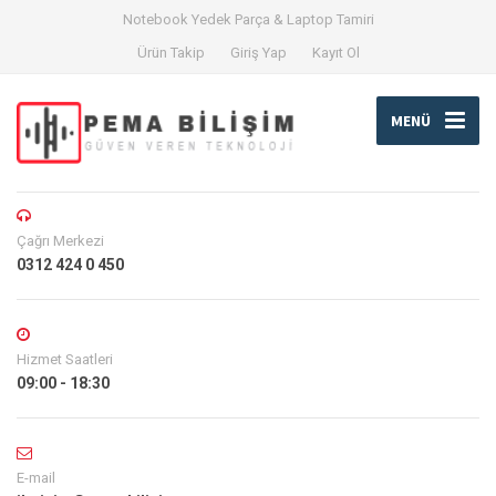
Notebook Yedek Parça & Laptop Tamiri
Ürün Takip
Giriş Yap
Kayıt Ol
MENÜ
Çağrı Merkezi
0312 424 0 450
Hizmet Saatleri
09:00 - 18:30
E-mail