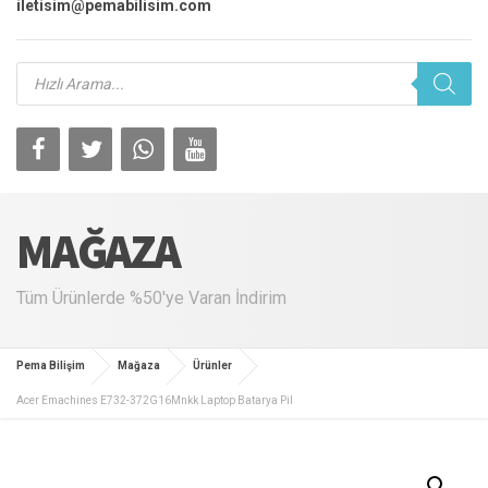
iletisim@pemabilisim.com
Products
search
MAĞAZA
Tüm Ürünlerde %50'ye Varan İndirim
Pema Bilişim
Mağaza
Ürünler
Acer Emachines E732-372G16Mnkk Laptop Batarya Pil