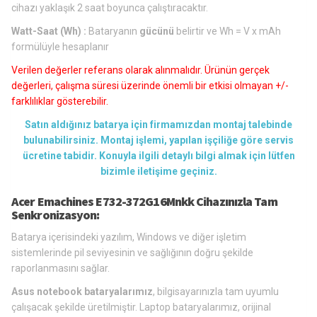
cihazı yaklaşık 2 saat boyunca çalıştıracaktır.
Watt-Saat (Wh) :
Bataryanın
gücünü
belirtir ve Wh = V x mAh
formülüyle hesaplanır
Verilen değerler referans olarak alınmalıdır. Ürünün gerçek
değerleri, çalışma süresi üzerinde önemli bir etkisi olmayan +/-
farklılıklar gösterebilir.
Satın aldığınız batarya için firmamızdan montaj talebinde
bulunabilirsiniz. Montaj işlemi, yapılan işçiliğe göre servis
ücretine tabidir. Konuyla ilgili detaylı bilgi almak için lütfen
bizimle iletişime geçiniz.
Acer Emachines E732-372G16Mnkk Cihazınızla Tam
Senkronizasyon:
Batarya içerisindeki yazılım, Windows ve diğer işletim
sistemlerinde pil seviyesinin ve sağlığının doğru şekilde
raporlanmasını sağlar.
Asus notebook bataryalarımız
, bilgisayarınızla tam uyumlu
çalışacak şekilde üretilmiştir. Laptop bataryalarımız, orijinal