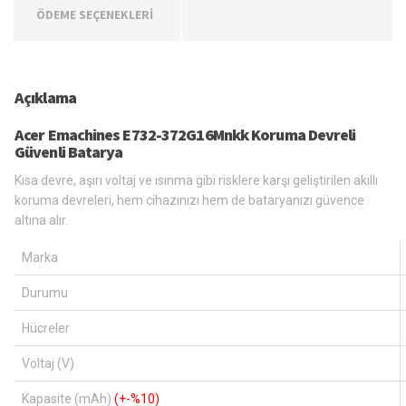
ÖDEME SEÇENEKLERİ
Açıklama
Acer Emachines E732-372G16Mnkk Koruma Devreli
Güvenli Batarya
Kısa devre, aşırı voltaj ve ısınma gibi risklere karşı geliştirilen akıllı
koruma devreleri, hem cihazınızı hem de bataryanızı güvence
altına alır.
Marka
Durumu
Hücreler
Voltaj (V)
Kapasite (mAh)
(+-%10)