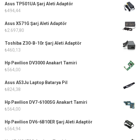
Asus TP501UA Şarj Aleti Adaptör
₺
494,44
Asus X571G Şarj Aleti Adaptör
₺
2.697,80
Toshiba Z30-B-10r Şarj Aleti Adaptör
₺
460,13
Hp Pavilion DV3000 Anakart Tamiri
₺
564,00
Asus A53Ju Laptop Batarya Pil
₺
824,38
Hp Pavilion DV7-6100SG Anakart Tamiri
₺
564,00
Hp Pavilion DV6-6B10ER Şarj Aleti Adaptör
₺
564,94