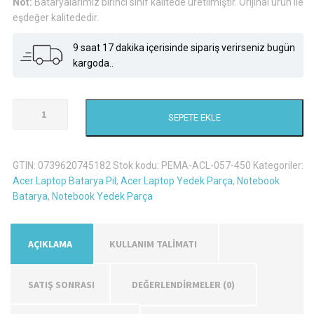
Not:
Bataryalarımız birinci sınıf kalitede üretilmiştir. Orijinal ürün ile
eşdeğer kalitededir.
9 saat 17 dakika içerisinde sipariş verirseniz bugün
kargoda..
Acer
SEPETE EKLE
Emachines
E732-
372G16Mnkk
GTIN:
0739620745182
Stok kodu:
PEMA-ACL-057-450
Kategoriler:
Laptop
Acer Laptop Batarya Pil
,
Acer Laptop Yedek Parça
,
Notebook
Batarya
Batarya
,
Notebook Yedek Parça
Pil
adet
AÇIKLAMA
KULLANIM TALİMATI
SATIŞ SONRASI
DEĞERLENDIRMELER (0)