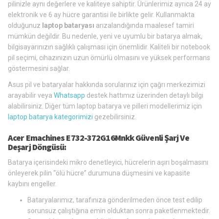
pilinizle aynı değerlere ve kaliteye sahiptir. Ürünlerimiz ayrıca 24 ay
elektronik ve 6 ay hücre garantisi ile birlikte gelir. Kullanmakta
olduğunuz
laptop bataryası
arızalandığında maalesef tamiri
mümkün değildir. Bu nedenle, yeni ve uyumlu bir batarya almak,
bilgisayarınızın sağlıklı çalışması için önemlidir. Kaliteli bir notebook
pil seçimi, cihazınızın uzun ömürlü olmasını ve yüksek performans
göstermesini sağlar.
Asus pil ve bataryalar hakkında sorularınız için çağrı merkezimizi
arayabilir veya
Whatsapp
destek hattımız üzerinden detaylı bilgi
alabilirsiniz. Diğer tüm laptop batarya ve pilleri modellerimiz için
laptop batarya kategorimizi
gezebilirsiniz.
Acer Emachines E732-372G16Mnkk Güvenli Şarj Ve
Deşarj Döngüsü:
Batarya içerisindeki mikro denetleyici, hücrelerin aşırı boşalmasını
önleyerek pilin “ölü hücre” durumuna düşmesini ve kapasite
kaybını engeller.
Bataryalarımız, tarafınıza gönderilmeden önce test edilip
sorunsuz çalıştığına emin olduktan sonra paketlenmektedir.