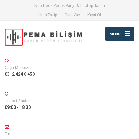
Notebook Yedek Parça & Laptop Tamiri
Ürün Takip
Giriş Yap
Kayıt Ol
MENÜ
Çağrı Merkezi
0312 424 0 450
Hizmet Saatleri
09:00 - 18:30
E-mail