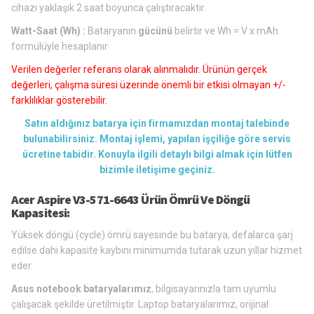
cihazı yaklaşık 2 saat boyunca çalıştıracaktır.
Watt-Saat (Wh) :
Bataryanın
gücünü
belirtir ve Wh = V x mAh
formülüyle hesaplanır
Verilen değerler referans olarak alınmalıdır. Ürünün gerçek
değerleri, çalışma süresi üzerinde önemli bir etkisi olmayan +/-
farklılıklar gösterebilir.
Satın aldığınız batarya için firmamızdan montaj talebinde
bulunabilirsiniz. Montaj işlemi, yapılan işçiliğe göre servis
ücretine tabidir. Konuyla ilgili detaylı bilgi almak için lütfen
bizimle iletişime geçiniz.
Acer Aspire V3-571-6643 Ürün Ömrü Ve Döngü
Kapasitesi:
Yüksek döngü (cycle) ömrü sayesinde bu batarya, defalarca şarj
edilse dahi kapasite kaybını minimumda tutarak uzun yıllar hizmet
eder.
Asus notebook bataryalarımız
, bilgisayarınızla tam uyumlu
çalışacak şekilde üretilmiştir. Laptop bataryalarımız, orijinal