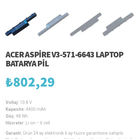
ACER ASPIRE V3-571-6643 LAPTOP
BATARYA PIL
₺
802,29
Voltaj:
10.8 V
Kapasite:
4400 mAh
Güç:
48 Wh
Hücreler:
Li-on – 6 cell
Garanti:
Ürün 24 ay elektronik 6 ay hücre garantisine sahiptir.