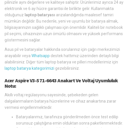
pilinizle aynı değerlere ve kaliteye sahiptir. Ürünlerimiz ayrıca 24 ay
elektronik ve 6 ay hücre garantisi ile birlikte gelir. Kullanmakta
olduğunuz
laptop bataryası
arızalandığında maalesef tamiri
mümkün değildir. Bu nedenle, yeni ve uyumlu bir batarya almak,
bilgisayarınızın sağlıklı çalışması için önemlidir. Kaliteli bir notebook
pil seçimi, cihazınızın uzun ömürlü olmasını ve yüksek performans
göstermesini sağlar.
Asus pil ve bataryalar hakkında sorularınız için çağrı merkezimizi
arayabilir veya
Whatsapp
destek hattımız üzerinden detaylı bilgi
alabilirsiniz. Diğer tüm laptop batarya ve pilleri modellerimiz için
laptop batarya kategorimizi
gezebilirsiniz.
Acer Aspire V3-571-6643 Anakart Ve Voltaj Uyumluluk
Notu:
Akıllı voltaj regülasyonu sayesinde, şebekeden gelen
dalgalanmaların batarya hücrelerine ve cihaz anakartına zarar
vermesi engellenmektedir.
Bataryalarımız, tarafınıza gönderilmeden önce test edilip
sorunsuz çalıştığına emin olduktan sonra paketlenmektedir.