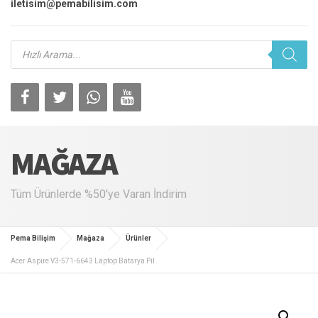
iletisim@pemabilisim.com
Products
search
MAĞAZA
Tüm Ürünlerde %50'ye Varan İndirim
Pema Bilişim
Mağaza
Ürünler
Acer Aspire V3-571-6643 Laptop Batarya Pil