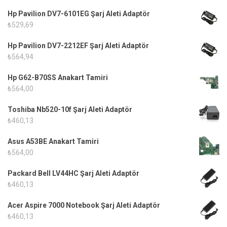
Hp Pavilion DV7-6101EG Şarj Aleti Adaptör
₺
529,69
Hp Pavilion DV7-2212EF Şarj Aleti Adaptör
₺
564,94
Hp G62-B70SS Anakart Tamiri
₺
564,00
Toshiba Nb520-10f Şarj Aleti Adaptör
₺
460,13
Asus A53BE Anakart Tamiri
₺
564,00
Packard Bell LV44HC Şarj Aleti Adaptör
₺
460,13
Acer Aspire 7000 Notebook Şarj Aleti Adaptör
₺
460,13