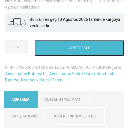
Not:
Bataryalarımız birinci sınıf kalitede üretilmiştir. Orijinal ürün ile
eşdeğer kalitededir.
Bu ürün en geç 10 Ağustos 2026 tarihinde kargoya
verilecektir
Acer
SEPETE EKLE
Aspire
V3-
571-
GTIN:
0739620745182
Stok kodu:
PEMA-ACL-057-200
Kategoriler:
6643
Acer Laptop Batarya Pil
,
Acer Laptop Yedek Parça
,
Notebook
Laptop
Batarya
,
Notebook Yedek Parça
Batarya
Pil
adet
AÇIKLAMA
KULLANIM TALİMATI
SATIŞ SONRASI
DEĞERLENDIRMELER (0)