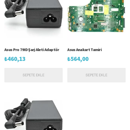
Asus Pro 79ID Şarj Aleti Adaptör
Asus Anakart Tamiri
₺
460,13
₺
564,00
SEPETE EKLE
SEPETE EKLE