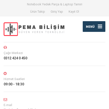
Notebook Yedek Parça & Laptop Tamiri
Ürün Takip
Giriş Yap
Kayıt Ol
MENÜ
Çağrı Merkezi
0312 424 0 450
Hizmet Saatleri
09:00 - 18:30
E-mail