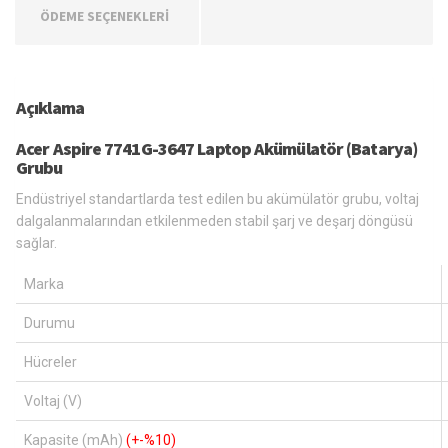
ÖDEME SEÇENEKLERİ
Açıklama
Acer Aspire 7741G-3647 Laptop Akümülatör (Batarya)
Grubu
Endüstriyel standartlarda test edilen bu akümülatör grubu, voltaj
dalgalanmalarından etkilenmeden stabil şarj ve deşarj döngüsü
sağlar.
Marka
Durumu
Hücreler
Voltaj (V)
Kapasite (mAh)
(+-%10)