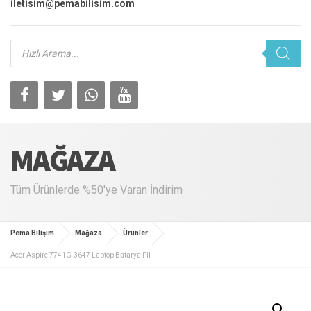
iletisim@pemabilisim.com
Products
search
MAĞAZA
Tüm Ürünlerde %50'ye Varan İndirim
Pema Bilişim
Mağaza
Ürünler
Acer Aspire 7741G-3647 Laptop Batarya Pil