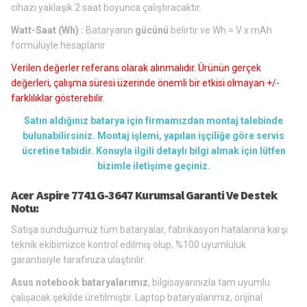
cihazı yaklaşık 2 saat boyunca çalıştıracaktır.
Watt-Saat (Wh) :
Bataryanın
gücünü
belirtir ve Wh = V x mAh
formülüyle hesaplanır
Verilen değerler referans olarak alınmalıdır. Ürünün gerçek
değerleri, çalışma süresi üzerinde önemli bir etkisi olmayan +/-
farklılıklar gösterebilir.
Satın aldığınız batarya için firmamızdan montaj talebinde
bulunabilirsiniz. Montaj işlemi, yapılan işçiliğe göre servis
ücretine tabidir. Konuyla ilgili detaylı bilgi almak için lütfen
bizimle iletişime geçiniz.
Acer Aspire 7741G-3647 Kurumsal Garanti Ve Destek
Notu:
Satışa sunduğumuz tüm bataryalar, fabrikasyon hatalarına karşı
teknik ekibimizce kontrol edilmiş olup, %100 uyumluluk
garantisiyle tarafınıza ulaştırılır.
Asus notebook bataryalarımız
, bilgisayarınızla tam uyumlu
çalışacak şekilde üretilmiştir. Laptop bataryalarımız, orijinal