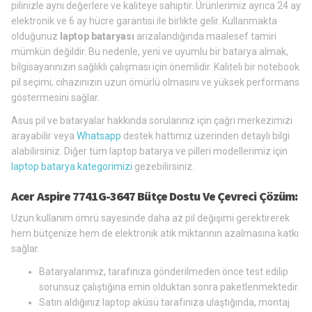
pilinizle aynı değerlere ve kaliteye sahiptir. Ürünlerimiz ayrıca 24 ay
elektronik ve 6 ay hücre garantisi ile birlikte gelir. Kullanmakta
olduğunuz
laptop bataryası
arızalandığında maalesef tamiri
mümkün değildir. Bu nedenle, yeni ve uyumlu bir batarya almak,
bilgisayarınızın sağlıklı çalışması için önemlidir. Kaliteli bir notebook
pil seçimi, cihazınızın uzun ömürlü olmasını ve yüksek performans
göstermesini sağlar.
Asus pil ve bataryalar hakkında sorularınız için çağrı merkezimizi
arayabilir veya
Whatsapp
destek hattımız üzerinden detaylı bilgi
alabilirsiniz. Diğer tüm laptop batarya ve pilleri modellerimiz için
laptop batarya kategorimizi
gezebilirsiniz.
Acer Aspire 7741G-3647 Bütçe Dostu Ve Çevreci Çözüm:
Uzun kullanım ömrü sayesinde daha az pil değişimi gerektirerek
hem bütçenize hem de elektronik atık miktarının azalmasına katkı
sağlar.
Bataryalarımız, tarafınıza gönderilmeden önce test edilip
sorunsuz çalıştığına emin olduktan sonra paketlenmektedir.
Satın aldığınız laptop aküsü tarafınıza ulaştığında, montaj