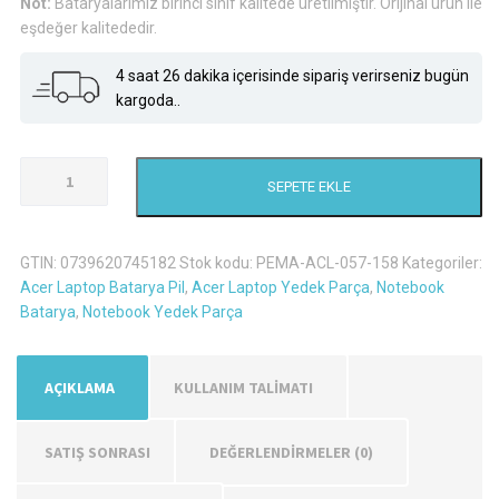
Not:
Bataryalarımız birinci sınıf kalitede üretilmiştir. Orijinal ürün ile
eşdeğer kalitededir.
4 saat 26 dakika içerisinde sipariş verirseniz bugün
kargoda..
Acer
SEPETE EKLE
Aspire
7741G-
3647
GTIN:
0739620745182
Stok kodu:
PEMA-ACL-057-158
Kategoriler:
Laptop
Acer Laptop Batarya Pil
,
Acer Laptop Yedek Parça
,
Notebook
Batarya
Batarya
,
Notebook Yedek Parça
Pil
adet
AÇIKLAMA
KULLANIM TALİMATI
SATIŞ SONRASI
DEĞERLENDIRMELER (0)