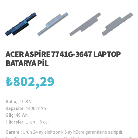
ACER ASPIRE 7741G-3647 LAPTOP
BATARYA PIL
₺
802,29
Voltaj:
10.8 V
Kapasite:
4400 mAh
Güç:
48 Wh
Hücreler:
Li-on – 6 cell
Garanti:
Ürün 24 ay elektronik 6 ay hücre garantisine sahiptir.