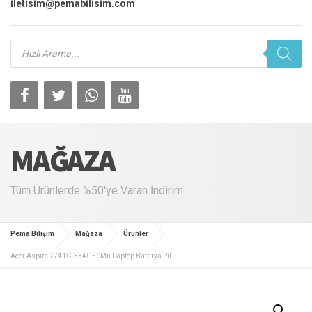
iletisim@pemabilisim.com
Products
search
MAĞAZA
Tüm Ürünlerde %50'ye Varan İndirim
Pema Bilişim
Mağaza
Ürünler
Acer Aspire 7741G-334G50Mn Laptop Batarya Pil