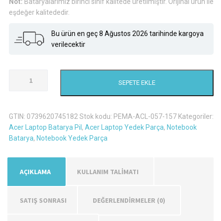
Not:
Bataryalarımız birinci sınıf kalitede üretilmiştir. Orijinal ürün ile
eşdeğer kalitededir.
Bu ürün en geç 8 Ağustos 2026 tarihinde kargoya
verilecektir
Acer
SEPETE EKLE
Aspire
7741G-
334G50Mn
GTIN:
0739620745182
Stok kodu:
PEMA-ACL-057-157
Kategoriler:
Laptop
Acer Laptop Batarya Pil
,
Acer Laptop Yedek Parça
,
Notebook
Batarya
Batarya
,
Notebook Yedek Parça
Pil
adet
AÇIKLAMA
KULLANIM TALİMATI
SATIŞ SONRASI
DEĞERLENDIRMELER (0)