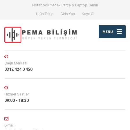
Notebook Yedek Parça & Laptop Tamiri
Ürün Takip
Giriş Yap
Kayıt Ol
MENÜ
Çağrı Merkezi
0312 424 0 450
Hizmet Saatleri
09:00 - 18:30
E-mail