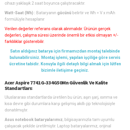
cihazı yaklaşık 2 saat boyunca çalıştıracaktır.
Watt-Saat (Wh) :
Bataryanın
gücünü
belirtir ve Wh = V x mAh
formülüyle hesaplanır
Verilen değerler referans olarak alınmalıdır. Ürünün gerçek
değerleri, çalışma süresi üzerinde önemli bir etkisi olmayan +/-
farklılıklar gösterebilir.
Satın aldığınız batarya için firmamızdan montaj talebinde
bulunabilirsiniz. Montaj işlemi, yapılan işçiliğe göre servis
ücretine tabidir. Konuyla ilgili detaylı bilgi almak için lütfen
bizimle iletişime geçiniz.
Acer Aspire 7741G-334G50Mn Güvenlik Ve Kalite
Standartları:
Uluslararası standartlarda üretilen bu ürün; aşırı şarj, ısınma ve
kısa devre gibi durumlara karşı gelişmiş akıllı çip teknolojisiyle
donatılmıştır.
Asus notebook bataryalarımız
, bilgisayarınızla tam uyumlu
çalışacak şekilde üretilmiştir. Laptop bataryalarımız, orijinal