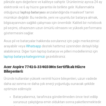
pilinizle aynı değerlere ve kaliteye sahiptir. Ürünlerimiz ayrıca 24 ay
elektronik ve 6 ay hücre garantisi ile birlikte gelir. Kullanmakta
olduğunuz
laptop bataryası
arızalandığında maalesef tamiri
mümkün değildir. Bu nedenle, yeni ve uyumlu bir batarya almak,
bilgisayarınızın sağlıklı çalışması için önemlidir. Kaliteli bir notebook
pil seçimi, cihazınızın uzun ömürlü olmasını ve yüksek performans
göstermesini sağlar.
Asus pil ve bataryalar hakkında sorularınız için çağrı merkezimizi
arayabilir veya
Whatsapp
destek hattımız üzerinden detaylı bilgi
alabilirsiniz. Diğer tüm laptop batarya ve pilleri modellerimiz için
laptop batarya kategorimizi
gezebilirsiniz.
Acer Aspire 7741G-334G50Mn Sertifikalı Hücre
Bileşenleri:
Üründe kullanılan yüksek verimli hücre bileşenleri, uzun vadede
daha az ısınma ve daha çok enerji yoğunluğu sunacak şekilde
optimize edilmiştir.
Bataryalarımız, tarafınıza gönderilmeden önce test edilip
sorunsuz çalıştığına emin olduktan sonra paketlenmektedir.