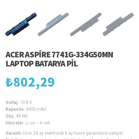
ACER ASPIRE 7741G-334G50MN
LAPTOP BATARYA PIL
₺
802,29
Voltaj:
10.8 V
Kapasite:
4400 mAh
Güç:
48 Wh
Hücreler:
Li-on – 6 cell
Garanti:
Ürün 24 ay elektronik 6 ay hücre garantisine sahiptir.