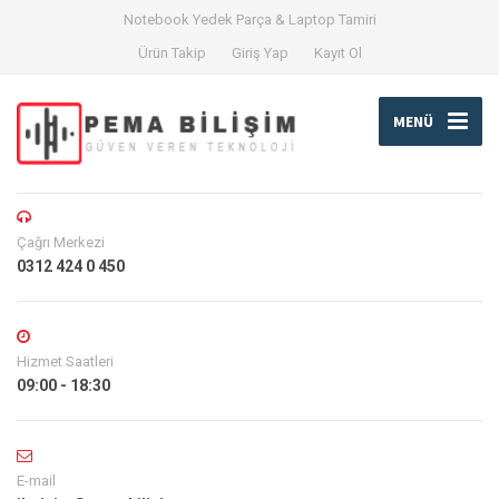
Notebook Yedek Parça & Laptop Tamiri
Ürün Takip
Giriş Yap
Kayıt Ol
MENÜ
Çağrı Merkezi
0312 424 0 450
Hizmet Saatleri
09:00 - 18:30
E-mail