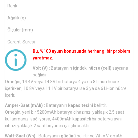
Renk
Ağırlık (g)
Ölçüler (mm)
Garanti Süresi
Bu, %100 uyum konusunda herhangi bir problem
yaratmaz.
Volt (V) :
Bataryanın içindeki
hücre (cell)
sayısına
bağlıdır.
Örneğin, 14.4V veya 14.8V bir batarya 4 ya da 8 Li-ion hücre
içerirken, 10.8V veya 11.1V bir batarya ise 3 ya da 6 Li-ion hücre
içerir.
Amper-Saat (mAh) :
Bataryanın
kapasitesini
belirtir.
Örneğin, yeni bir 5200mAh batarya cihazınızı yaklaşık 2.5 saat
kullanmanızı sağlıyorsa, 4400mAh kapasiteli bir batarya aynı
cihazı yaklaşık 2 saat boyunca çalıştıracaktır.
Watt-Saat (Wh) :
Bataryanın
gücünü
belirtir ve Wh = V x mAh