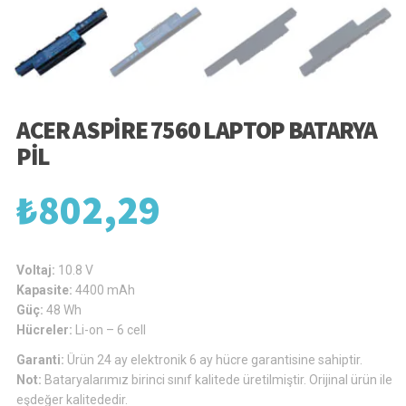
ACER ASPIRE 7560 LAPTOP BATARYA
PIL
₺
802,29
Voltaj:
10.8 V
Kapasite:
4400 mAh
Güç:
48 Wh
Hücreler:
Li-on – 6 cell
Garanti:
Ürün 24 ay elektronik 6 ay hücre garantisine sahiptir.
Not:
Bataryalarımız birinci sınıf kalitede üretilmiştir. Orijinal ürün ile
eşdeğer kalitededir.