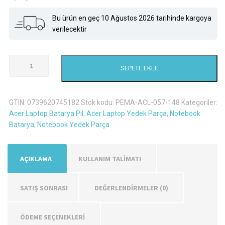
Bu ürün en geç 10 Ağustos 2026 tarihinde kargoya
verilecektir
Acer
SEPETE EKLE
Aspire
7560
Laptop
GTIN:
0739620745182
Stok kodu:
PEMA-ACL-057-148
Kategoriler:
Batarya
Acer Laptop Batarya Pil
,
Acer Laptop Yedek Parça
,
Notebook
Pil
Batarya
,
Notebook Yedek Parça
adet
AÇIKLAMA
KULLANIM TALİMATI
SATIŞ SONRASI
DEĞERLENDIRMELER (0)
ÖDEME SEÇENEKLERİ