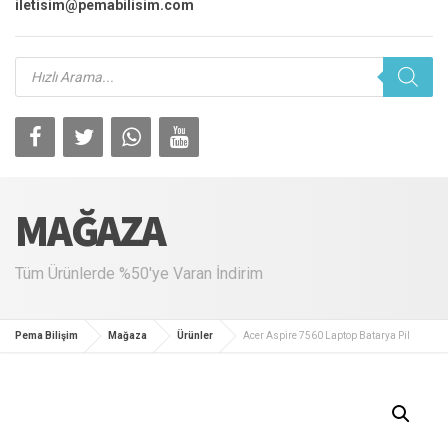
iletisim@pemabilisim.com
Products
search
MAĞAZA
Tüm Ürünlerde %50'ye Varan İndirim
Pema Bilişim
Mağaza
Ürünler
Acer Aspire 7560 Laptop Batarya Pil