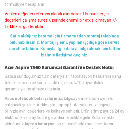
formülüyle hesaplanır
Verilen değerler referans olarak alınmalıdır. Ürünün gerçek
değerleri, çalışma süresi üzerinde önemli bir etkisi olmayan +/-
farklılıklar gösterebilir.
Satın aldığınız batarya için firmamızdan montaj talebinde
bulunabilirsiniz. Montaj işlemi, yapılan işçiliğe göre servis
ücretine tabidir. Konuyla ilgili detaylı bilgi almak için lütfen
bizimle iletişime geçiniz.
Acer Aspire 7560 Kurumsal Garanti Ve Destek Notu:
Satışa sunduğumuz tüm bataryalar, fabrikasyon hatalarına karşı
teknik ekibimizce kontrol edilmiş olup, %100 uyumluluk
garantisiyle tarafınıza ulaştırılır.
Asus notebook bataryalarımız
, bilgisayarınızla tam uyumlu
çalışacak şekilde üretilmiştir. Laptop bataryalarımız, orijinal
pilinizle aynı değerlere ve kaliteye sahiptir. Ürünlerimiz ayrıca 24 ay
elektronik ve 6 ay hücre garantisi ile birlikte gelir. Kullanmakta
olduğunuz
laptop bataryası
arızalandığında maalesef tamiri