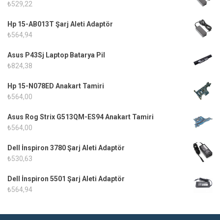
₺
529,22
Hp 15-AB013T Şarj Aleti Adaptör
₺
564,94
Asus P43Sj Laptop Batarya Pil
₺
824,38
Hp 15-N078ED Anakart Tamiri
₺
564,00
Asus Rog Strix G513QM-ES94 Anakart Tamiri
₺
564,00
Dell İnspiron 3780 Şarj Aleti Adaptör
₺
530,63
Dell İnspiron 5501 Şarj Aleti Adaptör
₺
564,94