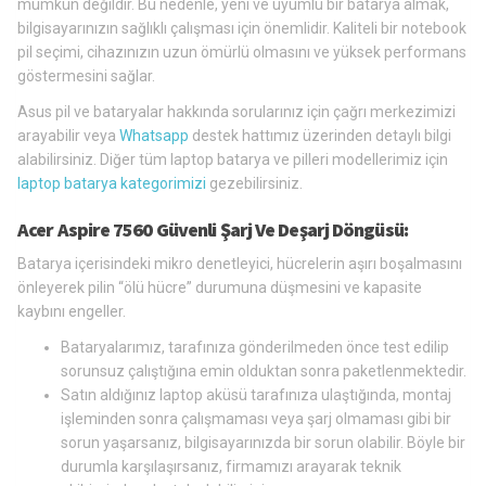
mümkün değildir. Bu nedenle, yeni ve uyumlu bir batarya almak,
bilgisayarınızın sağlıklı çalışması için önemlidir. Kaliteli bir notebook
pil seçimi, cihazınızın uzun ömürlü olmasını ve yüksek performans
göstermesini sağlar.
Asus pil ve bataryalar hakkında sorularınız için çağrı merkezimizi
arayabilir veya
Whatsapp
destek hattımız üzerinden detaylı bilgi
alabilirsiniz. Diğer tüm laptop batarya ve pilleri modellerimiz için
laptop batarya kategorimizi
gezebilirsiniz.
Acer Aspire 7560 Güvenli Şarj Ve Deşarj Döngüsü:
Batarya içerisindeki mikro denetleyici, hücrelerin aşırı boşalmasını
önleyerek pilin “ölü hücre” durumuna düşmesini ve kapasite
kaybını engeller.
Bataryalarımız, tarafınıza gönderilmeden önce test edilip
sorunsuz çalıştığına emin olduktan sonra paketlenmektedir.
Satın aldığınız laptop aküsü tarafınıza ulaştığında, montaj
işleminden sonra çalışmaması veya şarj olmaması gibi bir
sorun yaşarsanız, bilgisayarınızda bir sorun olabilir. Böyle bir
durumla karşılaşırsanız, firmamızı arayarak teknik