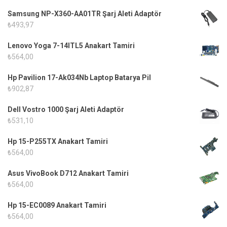
Samsung NP-X360-AA01TR Şarj Aleti Adaptör
₺
493,97
Lenovo Yoga 7-14ITL5 Anakart Tamiri
₺
564,00
Hp Pavilion 17-Ak034Nb Laptop Batarya Pil
₺
902,87
Dell Vostro 1000 Şarj Aleti Adaptör
₺
531,10
Hp 15-P255TX Anakart Tamiri
₺
564,00
Asus VivoBook D712 Anakart Tamiri
₺
564,00
Hp 15-EC0089 Anakart Tamiri
₺
564,00