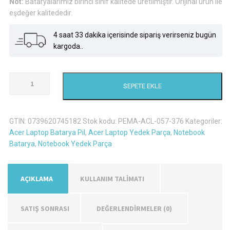
Not:
Bataryalarımız birinci sınıf kalitede üretilmiştir. Orijinal ürün ile
eşdeğer kalitededir.
4 saat 33 dakika içerisinde sipariş verirseniz bugün
kargoda..
Acer
SEPETE EKLE
Aspire
5749-
2334G75Mikk
GTIN:
0739620745182
Stok kodu:
PEMA-ACL-057-376
Kategoriler:
Laptop
Acer Laptop Batarya Pil
,
Acer Laptop Yedek Parça
,
Notebook
Batarya
Batarya
,
Notebook Yedek Parça
Pil
adet
AÇIKLAMA
KULLANIM TALİMATI
SATIŞ SONRASI
DEĞERLENDIRMELER (0)