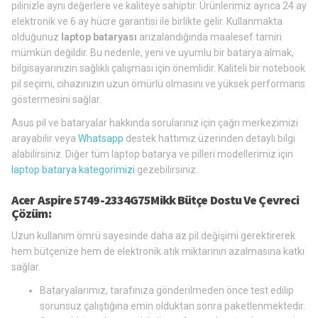
pilinizle aynı değerlere ve kaliteye sahiptir. Ürünlerimiz ayrıca 24 ay
elektronik ve 6 ay hücre garantisi ile birlikte gelir. Kullanmakta
olduğunuz
laptop bataryası
arızalandığında maalesef tamiri
mümkün değildir. Bu nedenle, yeni ve uyumlu bir batarya almak,
bilgisayarınızın sağlıklı çalışması için önemlidir. Kaliteli bir notebook
pil seçimi, cihazınızın uzun ömürlü olmasını ve yüksek performans
göstermesini sağlar.
Asus pil ve bataryalar hakkında sorularınız için çağrı merkezimizi
arayabilir veya
Whatsapp
destek hattımız üzerinden detaylı bilgi
alabilirsiniz. Diğer tüm laptop batarya ve pilleri modellerimiz için
laptop batarya kategorimizi
gezebilirsiniz.
Acer Aspire 5749-2334G75Mikk Bütçe Dostu Ve Çevreci
Çözüm:
Uzun kullanım ömrü sayesinde daha az pil değişimi gerektirerek
hem bütçenize hem de elektronik atık miktarının azalmasına katkı
sağlar.
Bataryalarımız, tarafınıza gönderilmeden önce test edilip
sorunsuz çalıştığına emin olduktan sonra paketlenmektedir.