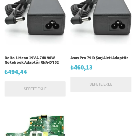
Delta-Liteon 19V 4.74A 90W
Asus Pro 79ID Şarj Aleti Adaptör
Notebook Adaptör RNA-DT02
₺
460,13
₺
494,44
SEPETE EKLE
SEPETE EKLE