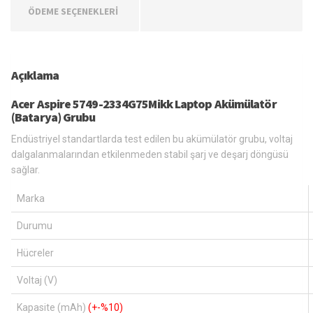
ÖDEME SEÇENEKLERİ
Açıklama
Acer Aspire 5749-2334G75Mikk Laptop Akümülatör
(Batarya) Grubu
Endüstriyel standartlarda test edilen bu akümülatör grubu, voltaj
dalgalanmalarından etkilenmeden stabil şarj ve deşarj döngüsü
sağlar.
Marka
Durumu
Hücreler
Voltaj (V)
Kapasite (mAh)
(+-%10)