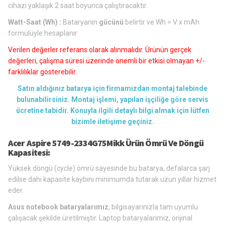
cihazı yaklaşık 2 saat boyunca çalıştıracaktır.
Watt-Saat (Wh) :
Bataryanın
gücünü
belirtir ve Wh = V x mAh
formülüyle hesaplanır
Verilen değerler referans olarak alınmalıdır. Ürünün gerçek
değerleri, çalışma süresi üzerinde önemli bir etkisi olmayan +/-
farklılıklar gösterebilir.
Satın aldığınız batarya için firmamızdan montaj talebinde
bulunabilirsiniz. Montaj işlemi, yapılan işçiliğe göre servis
ücretine tabidir. Konuyla ilgili detaylı bilgi almak için lütfen
bizimle iletişime geçiniz.
Acer Aspire 5749-2334G75Mikk Ürün Ömrü Ve Döngü
Kapasitesi:
Yüksek döngü (cycle) ömrü sayesinde bu batarya, defalarca şarj
edilse dahi kapasite kaybını minimumda tutarak uzun yıllar hizmet
eder.
Asus notebook bataryalarımız
, bilgisayarınızla tam uyumlu
çalışacak şekilde üretilmiştir. Laptop bataryalarımız, orijinal