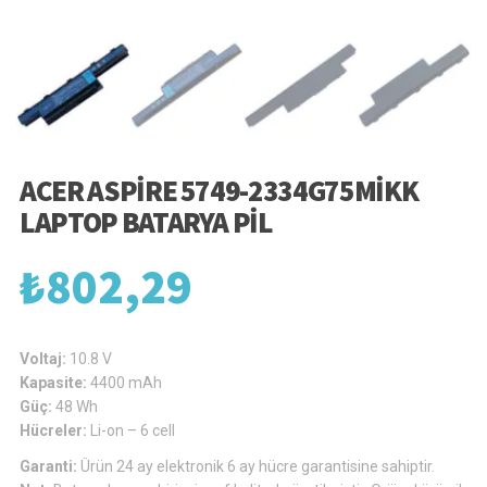
ACER ASPIRE 5749-2334G75MIKK
LAPTOP BATARYA PIL
₺
802,29
Voltaj:
10.8 V
Kapasite:
4400 mAh
Güç:
48 Wh
Hücreler:
Li-on – 6 cell
Garanti:
Ürün 24 ay elektronik 6 ay hücre garantisine sahiptir.