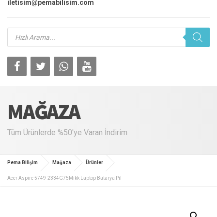
iletisim@pemabilisim.com
Products
search
MAĞAZA
Tüm Ürünlerde %50'ye Varan İndirim
Pema Bilişim
Mağaza
Ürünler
Acer Aspire 5749-2334G75Mikk Laptop Batarya Pil