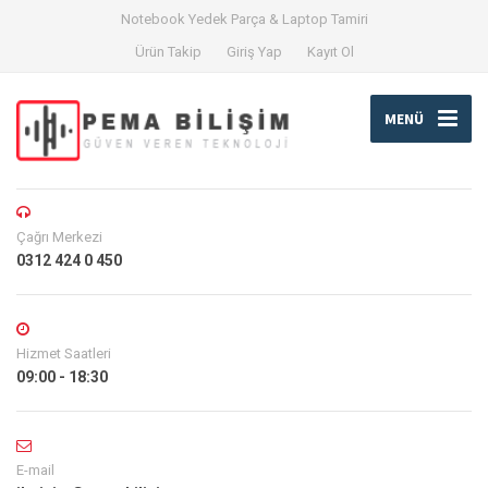
Notebook Yedek Parça & Laptop Tamiri
Ürün Takip
Giriş Yap
Kayıt Ol
MENÜ
Çağrı Merkezi
0312 424 0 450
Hizmet Saatleri
09:00 - 18:30
E-mail