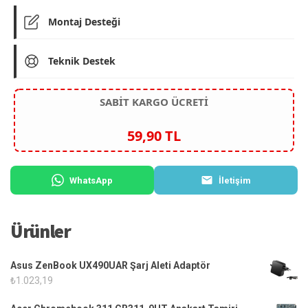
Montaj Desteği
Teknik Destek
SABİT KARGO ÜCRETİ
59,90 TL
WhatsApp
İletişim
Ürünler
Asus ZenBook UX490UAR Şarj Aleti Adaptör
₺
1.023,19