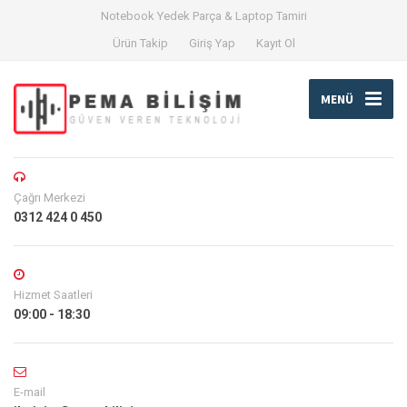
Notebook Yedek Parça & Laptop Tamiri
Ürün Takip
Giriş Yap
Kayıt Ol
MENÜ
Çağrı Merkezi
0312 424 0 450
Hizmet Saatleri
09:00 - 18:30
E-mail