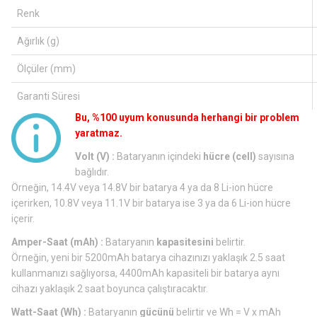
Renk
Ağırlık (g)
Ölçüler (mm)
Garanti Süresi
Bu, %100 uyum konusunda herhangi bir problem
yaratmaz.
Volt (V) :
Bataryanın içindeki
hücre (cell)
sayısına
bağlıdır.
Örneğin, 14.4V veya 14.8V bir batarya 4 ya da 8 Li-ion hücre
içerirken, 10.8V veya 11.1V bir batarya ise 3 ya da 6 Li-ion hücre
içerir.
Amper-Saat (mAh) :
Bataryanın
kapasitesini
belirtir.
Örneğin, yeni bir 5200mAh batarya cihazınızı yaklaşık 2.5 saat
kullanmanızı sağlıyorsa, 4400mAh kapasiteli bir batarya aynı
cihazı yaklaşık 2 saat boyunca çalıştıracaktır.
Watt-Saat (Wh) :
Bataryanın
gücünü
belirtir ve Wh = V x mAh