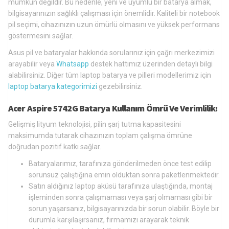
mümkün değildir. Bu nedenle, yeni ve uyumlu bir batarya almak,
bilgisayarınızın sağlıklı çalışması için önemlidir. Kaliteli bir notebook
pil seçimi, cihazınızın uzun ömürlü olmasını ve yüksek performans
göstermesini sağlar.
Asus pil ve bataryalar hakkında sorularınız için çağrı merkezimizi
arayabilir veya
Whatsapp
destek hattımız üzerinden detaylı bilgi
alabilirsiniz. Diğer tüm laptop batarya ve pilleri modellerimiz için
laptop batarya kategorimizi
gezebilirsiniz.
Acer Aspire 5742G Batarya Kullanım Ömrü Ve Verimlilik:
Gelişmiş lityum teknolojisi, pilin şarj tutma kapasitesini
maksimumda tutarak cihazınızın toplam çalışma ömrüne
doğrudan pozitif katkı sağlar.
Bataryalarımız, tarafınıza gönderilmeden önce test edilip
sorunsuz çalıştığına emin olduktan sonra paketlenmektedir.
Satın aldığınız laptop aküsü tarafınıza ulaştığında, montaj
işleminden sonra çalışmaması veya şarj olmaması gibi bir
sorun yaşarsanız, bilgisayarınızda bir sorun olabilir. Böyle bir
durumla karşılaşırsanız, firmamızı arayarak teknik