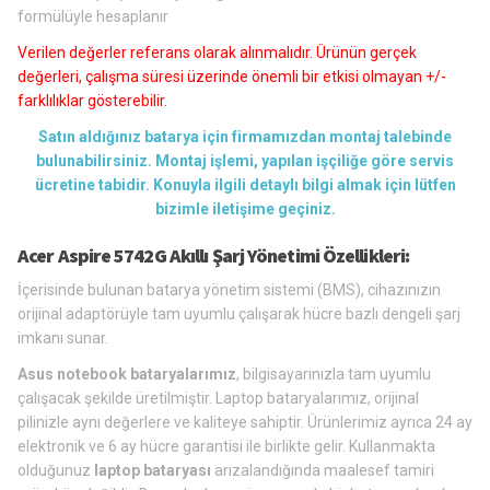
formülüyle hesaplanır
Verilen değerler referans olarak alınmalıdır. Ürünün gerçek
değerleri, çalışma süresi üzerinde önemli bir etkisi olmayan +/-
farklılıklar gösterebilir.
Satın aldığınız batarya için firmamızdan montaj talebinde
bulunabilirsiniz. Montaj işlemi, yapılan işçiliğe göre servis
ücretine tabidir. Konuyla ilgili detaylı bilgi almak için lütfen
bizimle iletişime geçiniz.
Acer Aspire 5742G Akıllı Şarj Yönetimi Özellikleri:
İçerisinde bulunan batarya yönetim sistemi (BMS), cihazınızın
orijinal adaptörüyle tam uyumlu çalışarak hücre bazlı dengeli şarj
imkanı sunar.
Asus notebook bataryalarımız
, bilgisayarınızla tam uyumlu
çalışacak şekilde üretilmiştir. Laptop bataryalarımız, orijinal
pilinizle aynı değerlere ve kaliteye sahiptir. Ürünlerimiz ayrıca 24 ay
elektronik ve 6 ay hücre garantisi ile birlikte gelir. Kullanmakta
olduğunuz
laptop bataryası
arızalandığında maalesef tamiri