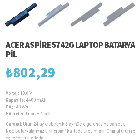
ACER ASPIRE 5742G LAPTOP BATARYA
PIL
₺
802,29
Voltaj:
10.8 V
Kapasite:
4400 mAh
Güç:
48 Wh
Hücreler:
Li-on – 6 cell
Garanti:
Ürün 24 ay elektronik 6 ay hücre garantisine sahiptir.
Not:
Bataryalarımız birinci sınıf kalitede üretilmiştir. Orijinal ürün ile
eşdeğer kalitededir.