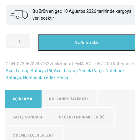
Bu ürün en geç 10 Ağustos 2026 tarihinde kargoya
verilecektir
Acer
SEPETE EKLE
Aspire
5742G
Laptop
GTIN:
0739620745182
Stok kodu:
PEMA-ACL-057-400
Kategoriler:
Batarya
Acer Laptop Batarya Pil
,
Acer Laptop Yedek Parça
,
Notebook
Pil
Batarya
,
Notebook Yedek Parça
adet
AÇIKLAMA
KULLANIM TALİMATI
SATIŞ SONRASI
DEĞERLENDIRMELER (0)
ÖDEME SEÇENEKLERİ