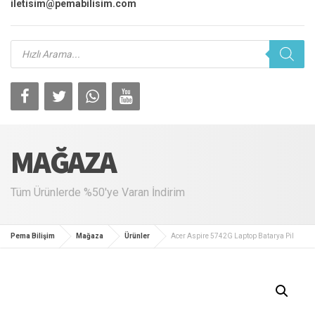
iletisim@pemabilisim.com
Products
search
MAĞAZA
Tüm Ürünlerde %50'ye Varan İndirim
Pema Bilişim
Mağaza
Ürünler
Acer Aspire 5742G Laptop Batarya Pil