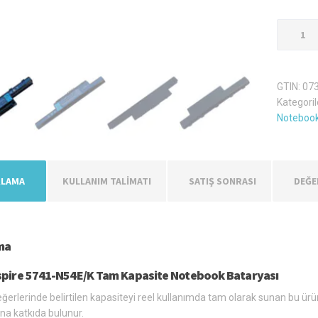
Acer
Aspire
5741-
N54E/K
GTIN:
07
Laptop
Kategoril
Batarya
Notebook
Pil
adet
KLAMA
KULLANIM TALİMATI
SATIŞ SONRASI
DEĞE
ma
spire 5741-N54E/K Tam Kapasite Notebook Bataryası
eğerlerinde belirtilen kapasiteyi reel kullanımda tam olarak sunan bu ürü
na katkıda bulunur.