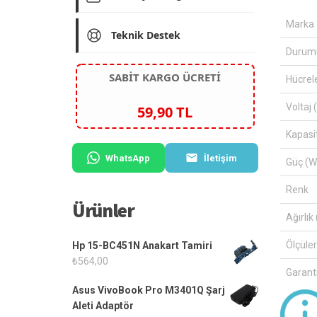
Marka
Teknik Destek
Durum
SABİT KARGO ÜCRETİ
Hücrel
Voltaj 
59,90 TL
Kapasi
WhatsApp
İletişim
Güç (W
Renk
Ürünler
Ağırlık 
Ölçüle
Hp 15-BC451N Anakart Tamiri
₺
564,00
Garanti
Asus VivoBook Pro M3401Q Şarj
Aleti Adaptör