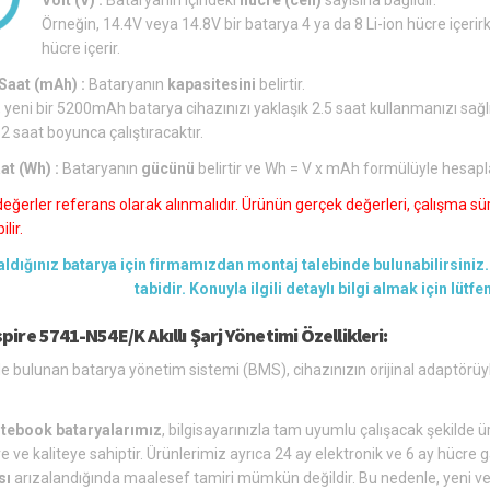
Örneğin, 14.4V veya 14.8V bir batarya 4 ya da 8 Li-ion hücre içerirk
hücre içerir.
aat (mAh) :
Bataryanın
kapasitesini
belirtir.
 yeni bir 5200mAh batarya cihazınızı yaklaşık 2.5 saat kullanmanızı sağl
 2 saat boyunca çalıştıracaktır.
at (Wh) :
Bataryanın
gücünü
belirtir ve Wh = V x mAh formülüyle hesapl
değerler referans olarak alınmalıdır. Ürünün gerçek değerleri, çalışma süre
lir.
aldığınız batarya için firmamızdan montaj talebinde bulunabilirsiniz. 
tabidir. Konuyla ilgili detaylı bilgi almak için lütf
pire 5741-N54E/K Akıllı Şarj Yönetimi Özellikleri:
de bulunan batarya yönetim sistemi (BMS), cihazınızın orijinal adaptörüy
tebook bataryalarımız
, bilgisayarınızla tam uyumlu çalışacak şekilde üre
e ve kaliteye sahiptir. Ürünlerimiz ayrıca 24 ay elektronik ve 6 ay hücre g
sı
arızalandığında maalesef tamiri mümkün değildir. Bu nedenle, yeni ve u