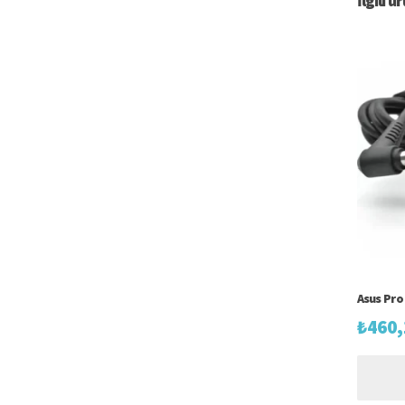
İlgili ü
Asus Pro 
₺
460,