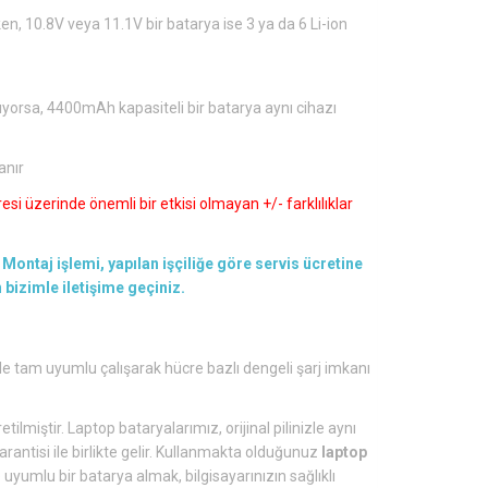
en, 10.8V veya 11.1V bir batarya ise 3 ya da 6 Li-ion
ıyorsa, 4400mAh kapasiteli bir batarya aynı cihazı
anır
si üzerinde önemli bir etkisi olmayan +/- farklılıklar
Montaj işlemi, yapılan işçiliğe göre servis ücretine
en bizimle iletişime geçiniz.
le tam uyumlu çalışarak hücre bazlı dengeli şarj imkanı
tilmiştir. Laptop bataryalarımız, orijinal pilinizle aynı
arantisi ile birlikte gelir. Kullanmakta olduğunuz
laptop
yumlu bir batarya almak, bilgisayarınızın sağlıklı