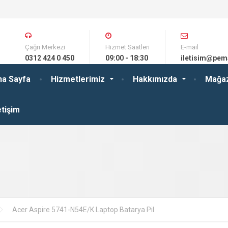
Çağrı Merkezi
Hizmet Saatleri
E-mail
0312 424 0 450
09:00 - 18:30
iletisim@pem
na Sayfa
Hizmetlerimiz
Hakkımızda
Mağa
etişim
Acer Aspire 5741-N54E/K Laptop Batarya Pil