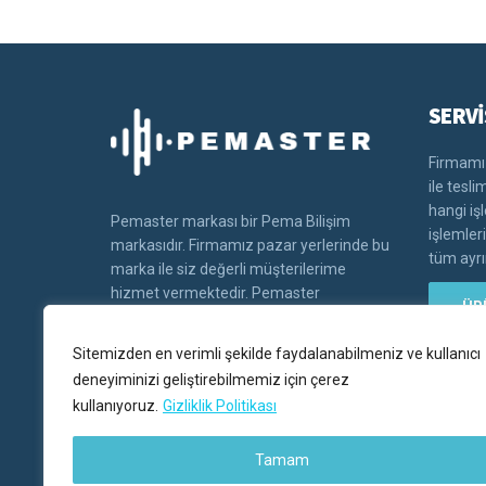
SERVİ
Firmamız
ile tesl
hangi iş
Pemaster markası bir Pema Bilişim
işlemler
markasıdır. Firmamız pazar yerlerinde bu
tüm ayrın
marka ile siz değerli müşterilerime
hizmet vermektedir. Pemaster
ÜR
markasının tüm hakları Pema bilişim'e
aittir.
Sitemizden en verimli şekilde faydalanabilmeniz ve kullanıcı
deneyiminizi geliştirebilmemiz için çerez
kullanıyoruz.
Gizliklik Politikası
Tamam