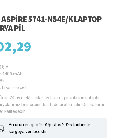
 ASPIRE 5741-N54E/K LAPTOP
RYA PIL
02,29
0.8 V
:
4400 mAh
Wh
:
Li-on – 6 cell
Ürün 24 ay elektronik 6 ay hücre garantisine sahiptir.
ryalarımız birinci sınıf kalitede üretilmiştir. Orijinal ürün
er kalitededir.
Bu ürün en geç 10 Ağustos 2026 tarihinde
kargoya verilecektir