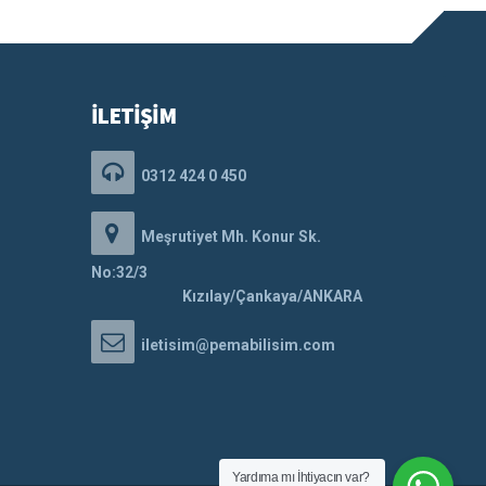
İLETİŞİM
0312 424 0 450
Meşrutiyet Mh. Konur Sk.
No:32/3
Kızılay/Çankaya/ANKARA
iletisim@pemabilisim.com
Yardıma mı İhtiyacın var?