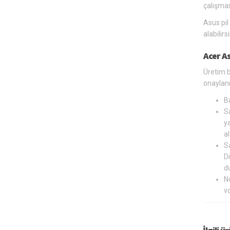
çalışmas
Asus pil
alabilir
Acer A
Üretim b
onaylanm
B
Sa
ya
al
Sa
Di
du
N
v