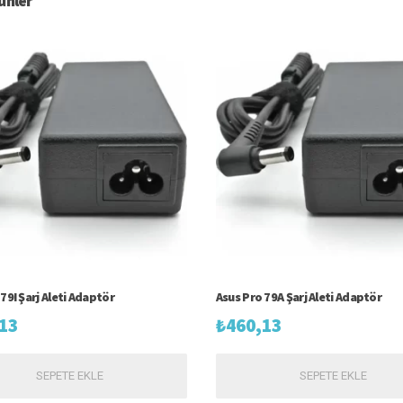
rünler
79I Şarj Aleti Adaptör
Asus Pro 79A Şarj Aleti Adaptör
13
₺
460,13
SEPETE EKLE
SEPETE EKLE