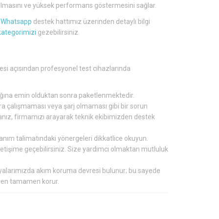
lü olmasını ve yüksek performans göstermesini sağlar.
a
Whatsapp
destek hattımız üzerinden detaylı bilgi
kategorimizi
gezebilirsiniz.
gesi açısından profesyonel test cihazlarında
tığına emin olduktan sonra paketlenmektedir.
nra çalışmaması veya şarj olmaması gibi bir sorun
ırsanız, firmamızı arayarak teknik ekibimizden destek
lanım talimatındaki yönergeleri dikkatlice okuyun.
 iletişime geçebilirsiniz. Size yardımcı olmaktan mutluluk
aryalarımızda akım koruma devresi bulunur; bu sayede
inden tamamen korur.