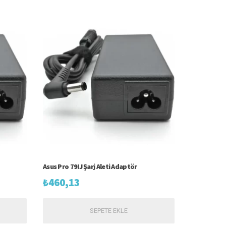
Asus Pro 79IJ Şarj Aleti Adaptör
₺
460,13
SEPETE EKLE