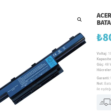
ACER
BATA
₺
8
Voltaj:
1
Kapasite
Güç:
48 
Hücreler
Garanti:
Not:
Bata
ile eşdeğ