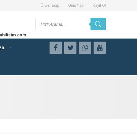
Ürün Takip
Giriş Yap
Kayıt Ol
Products
search
abilisim.com
za