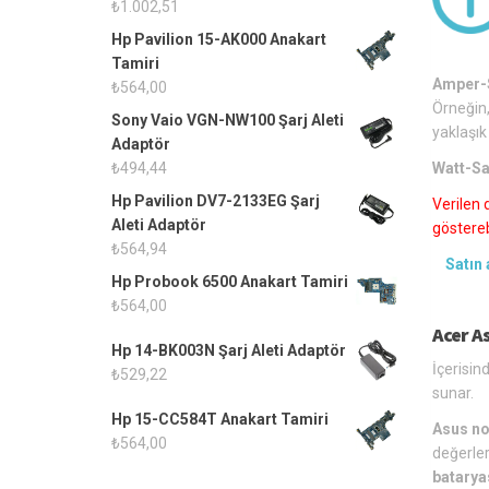
₺
1.002,51
Hp Pavilion 15-AK000 Anakart
Tamiri
Amper-S
₺
564,00
Örneğin,
Sony Vaio VGN-NW100 Şarj Aleti
yaklaşık
Adaptör
Watt-Sa
₺
494,44
Hp Pavilion DV7-2133EG Şarj
Verilen 
Aleti Adaptör
gösterebi
₺
564,94
Satın 
Hp Probook 6500 Anakart Tamiri
₺
564,00
Acer As
Hp 14-BK003N Şarj Aleti Adaptör
İçerisin
₺
529,22
sunar.
Hp 15-CC584T Anakart Tamiri
Asus no
₺
564,00
değerler
batarya