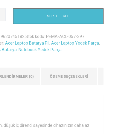
SEPETE EKLE
39620745182
Stok kodu:
PEMA-ACL-057-397
er:
Acer Laptop Batarya Pil
,
Acer Laptop Yedek Parça
,
 Batarya
,
Notebook Yedek Parça
RLENDIRMELER (0)
ÖDEME SEÇENEKLERİ
n, düşük iç direnci sayesinde cihazınızın daha az