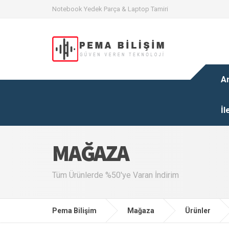
Notebook Yedek Parça & Laptop Tamiri
A
İl
MAĞAZA
Tüm Ürünlerde %50'ye Varan İndirim
Pema Bilişim
Mağaza
Ürünler