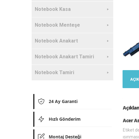
Notebook Kasa
Notebook Menteşe
Notebook Anakart
Notebook Anakart Tamiri
Notebook Tamiri
AÇI
24 Ay Garanti
Açıkla
Hızlı Gönderim
Acer A
Etiket d
Montaj Desteği
ısınması