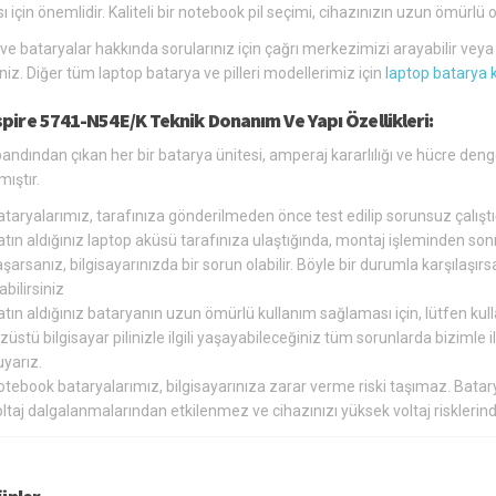
ı için önemlidir. Kaliteli bir notebook pil seçimi, cihazınızın uzun ömür
 ve bataryalar hakkında sorularınız için çağrı merkezimizi arayabilir vey
siniz. Diğer tüm laptop batarya ve pilleri modellerimiz için
laptop batarya 
spire 5741-N54E/K Teknik Donanım Ve Yapı Özellikleri:
andından çıkan her bir batarya ünitesi, amperaj kararlılığı ve hücre den
ıştır.
ataryalarımız, tarafınıza gönderilmeden önce test edilip sorunsuz çalış
tın aldığınız laptop aküsü tarafınıza ulaştığında, montaj işleminden so
şarsanız, bilgisayarınızda bir sorun olabilir. Böyle bir durumla karşılaş
abilirsiniz
tın aldığınız bataryanın uzun ömürlü kullanım sağlaması için, lütfen kul
züstü bilgisayar pilinizle ilgili yaşayabileceğiniz tüm sorunlarda bizimle
yarız.
otebook bataryalarımız, bilgisayarınıza zarar verme riski taşımaz. Bat
oltaj dalgalanmalarından etkilenmez ve cihazınızı yüksek voltaj riskler