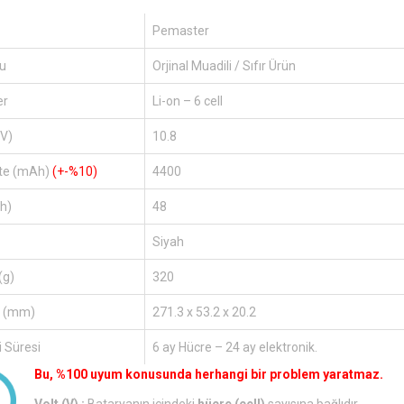
Pemaster
u
Orjinal Muadili / Sıfır Ürün
er
Li-on – 6 cell
(V)
10.8
te (mAh)
(+-%10)
4400
h)
48
Siyah
(g)
320
r (mm)
271.3 x 53.2 x 20.2
 Süresi
6 ay Hücre – 24 ay elektronik.
Bu, %100 uyum konusunda herhangi bir problem yaratmaz.
Volt (V) :
Bataryanın içindeki
hücre (cell)
sayısına bağlıdır.