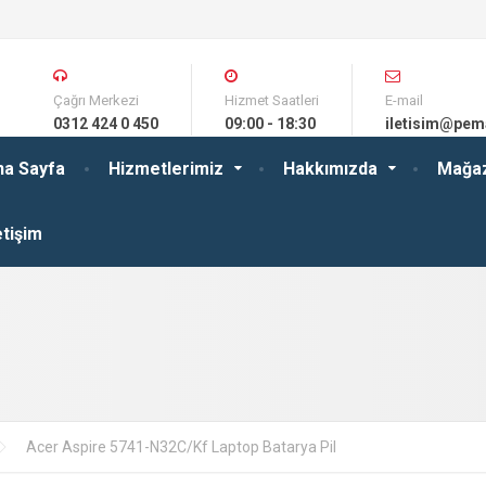
Çağrı Merkezi
Hizmet Saatleri
E-mail
0312 424 0 450
09:00 - 18:30
iletisim@pem
na Sayfa
Hizmetlerimiz
Hakkımızda
Mağa
etişim
Acer Aspire 5741-N32C/Kf Laptop Batarya Pil