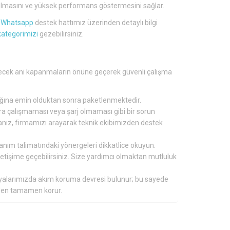
lü olmasını ve yüksek performans göstermesini sağlar.
a
Whatsapp
destek hattımız üzerinden detaylı bilgi
kategorimizi
gezebilirsiniz.
bilecek ani kapanmaların önüne geçerek güvenli çalışma
tığına emin olduktan sonra paketlenmektedir.
nra çalışmaması veya şarj olmaması gibi bir sorun
ırsanız, firmamızı arayarak teknik ekibimizden destek
lanım talimatındaki yönergeleri dikkatlice okuyun.
 iletişime geçebilirsiniz. Size yardımcı olmaktan mutluluk
aryalarımızda akım koruma devresi bulunur; bu sayede
inden tamamen korur.