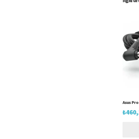
İlgili ü
Asus Pro 
₺
460,