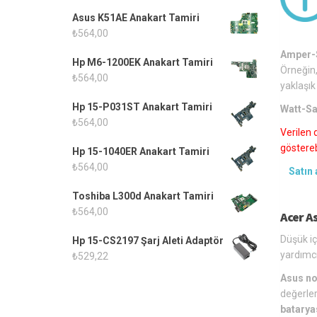
Asus K51AE Anakart Tamiri
₺
564,00
Amper-S
Hp M6-1200EK Anakart Tamiri
Örneğin,
₺
564,00
yaklaşık
Hp 15-P031ST Anakart Tamiri
Watt-Sa
₺
564,00
Verilen 
gösterebi
Hp 15-1040ER Anakart Tamiri
₺
564,00
Satın 
Toshiba L300d Anakart Tamiri
₺
564,00
Acer As
Düşük iç
Hp 15-CS2197 Şarj Aleti Adaptör
yardımcı
₺
529,22
Asus no
değerler
batarya