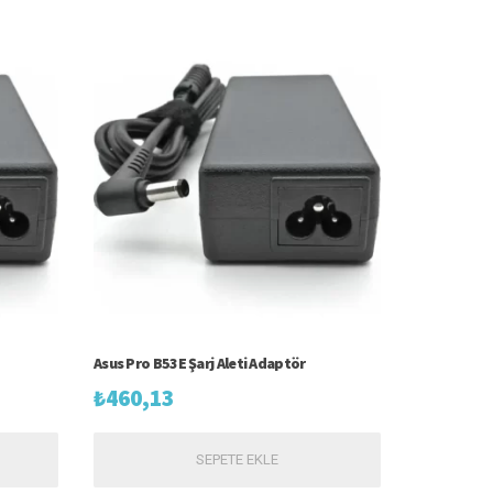
Asus Pro B53E Şarj Aleti Adaptör
₺
460,13
SEPETE EKLE