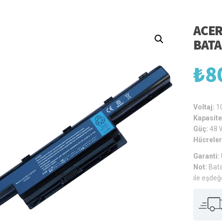
ACER
BATA
₺
8
Voltaj:
1
Kapasite
Güç:
48 
Hücreler
Garanti:
Not:
Bata
ile eşdeğ