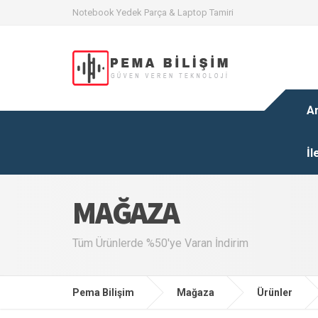
Notebook Yedek Parça & Laptop Tamiri
A
İl
MAĞAZA
Tüm Ürünlerde %50'ye Varan İndirim
Pema Bilişim
Mağaza
Ürünler