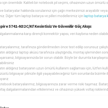
ı için önemlidir. Kaliteli bir notebook pil seçimi, cihazınızın uzun ömür
 ve bataryalar hakkında sorularınız için çağrı merkezimizi arayabilir vey
siniz. Diğer tüm laptop batarya ve pilleri modellerimiz için
laptop batarya 
pire 5741-N32C/Kf Kesintisiz Ve Güvenilir Güç Akışı:
algalanmalarına karşı dirençli konnektör yapısı, veri kaybına neden ola
ataryalarımız, tarafınıza gönderilmeden önce test edilip sorunsuz çalış
tın aldığınız laptop aküsü tarafınıza ulaştığında, montaj işleminden so
şarsanız, bilgisayarınızda bir sorun olabilir. Böyle bir durumla karşılaş
abilirsiniz
tın aldığınız bataryanın uzun ömürlü kullanım sağlaması için, lütfen kul
züstü bilgisayar pilinizle ilgili yaşayabileceğiniz tüm sorunlarda bizimle
yarız.
otebook bataryalarımız, bilgisayarınıza zarar verme riski taşımaz. Bat
oltaj dalgalanmalarından etkilenmez ve cihazınızı yüksek voltaj riskler