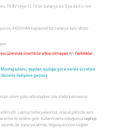
en, 10.8V veya 11.1V bir batarya ise 3 ya da 6 Li-ion
ıyorsa, 4400mAh kapasiteli bir batarya aynı cihazı
anır
si üzerinde önemli bir etkisi olmayan +/- farklılıklar
Montaj işlemi, yapılan işçiliğe göre servis ücretine
en bizimle iletişime geçiniz.
ınızın işlem yükü altındayken bile stabil kalmasına
tilmiştir. Laptop bataryalarımız, orijinal pilinizle aynı
arantisi ile birlikte gelir. Kullanmakta olduğunuz
laptop
yumlu bir batarya almak, bilgisayarınızın sağlıklı