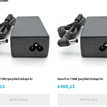
rünler
79IO Şarj Aleti Adaptör
Asus Pro 79AB Şarj Aleti Adaptör
13
₺
460,13
SEPETE EKLE
SEPETE EKLE