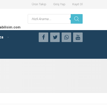
Ürün Takip
Giriş Yap
Kayıt Ol
Products
search
abilisim.com
za