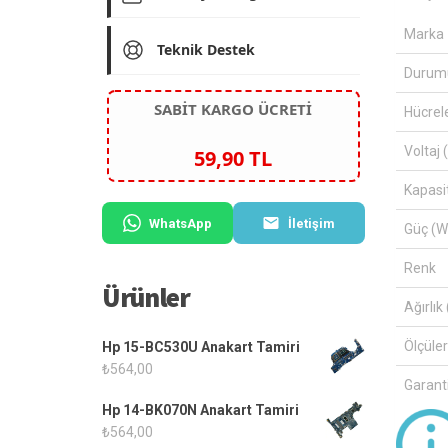
Marka
Teknik Destek
Durum
SABİT KARGO ÜCRETİ
Hücrel
Voltaj 
59,90 TL
Kapasi
WhatsApp
İletişim
Güç (W
Renk
Ürünler
Ağırlık 
Ölçüle
Hp 15-BC530U Anakart Tamiri
₺
564,00
Garanti
Hp 14-BK070N Anakart Tamiri
₺
564,00