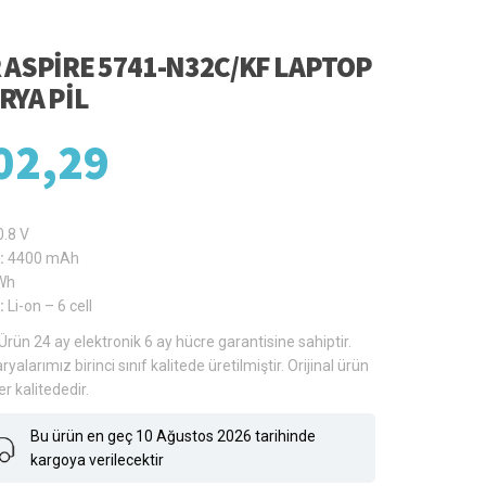
 ASPIRE 5741-N32C/KF LAPTOP
RYA PIL
02,29
0.8 V
:
4400 mAh
Wh
:
Li-on – 6 cell
Ürün 24 ay elektronik 6 ay hücre garantisine sahiptir.
ryalarımız birinci sınıf kalitede üretilmiştir. Orijinal ürün
er kalitededir.
Bu ürün en geç 10 Ağustos 2026 tarihinde
kargoya verilecektir