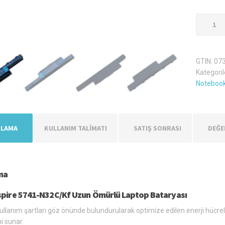
Acer
Aspire
5741-
N32C/Kf
GTIN:
07
Laptop
Kategoril
Batarya
Notebook
Pil
adet
KLAMA
KULLANIM TALİMATI
SATIŞ SONRASI
DEĞE
ma
spire 5741-N32C/Kf Uzun Ömürlü Laptop Bataryası
llanım şartları göz önünde bulundurularak optimize edilen enerji hücreleri,
i sunar.