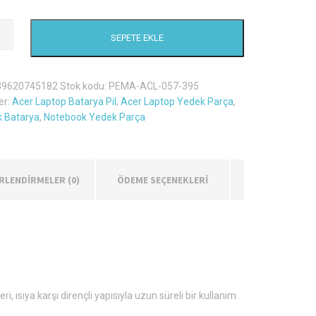
SEPETE EKLE
39620745182
Stok kodu:
PEMA-ACL-057-395
er:
Acer Laptop Batarya Pil
,
Acer Laptop Yedek Parça
,
 Batarya
,
Notebook Yedek Parça
RLENDIRMELER (0)
ÖDEME SEÇENEKLERİ
 ısıya karşı dirençli yapısıyla uzun süreli bir kullanım