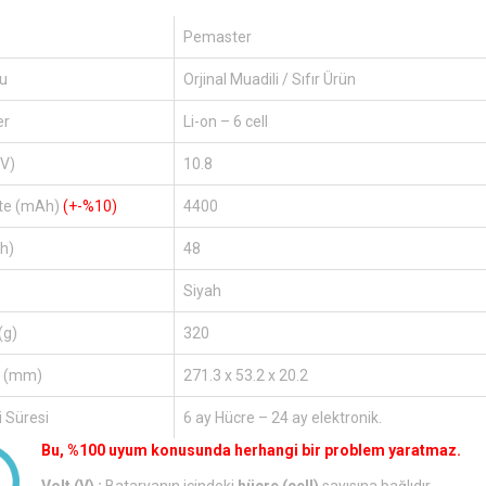
Pemaster
u
Orjinal Muadili / Sıfır Ürün
er
Li-on – 6 cell
(V)
10.8
te (mAh)
(+-%10)
4400
h)
48
Siyah
(g)
320
r (mm)
271.3 x 53.2 x 20.2
 Süresi
6 ay Hücre – 24 ay elektronik.
Bu, %100 uyum konusunda herhangi bir problem yaratmaz.
Volt (V) :
Bataryanın içindeki
hücre (cell)
sayısına bağlıdır.