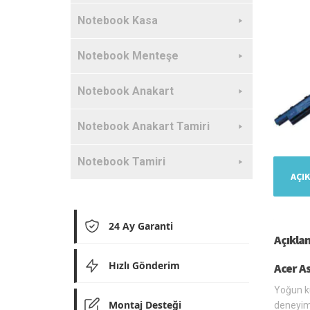
Notebook Kasa
Notebook Menteşe
Notebook Anakart
Notebook Anakart Tamiri
Notebook Tamiri
AÇI
24 Ay Garanti
Açıkla
Hızlı Gönderim
Acer A
Yoğun ku
Montaj Desteği
deneyim