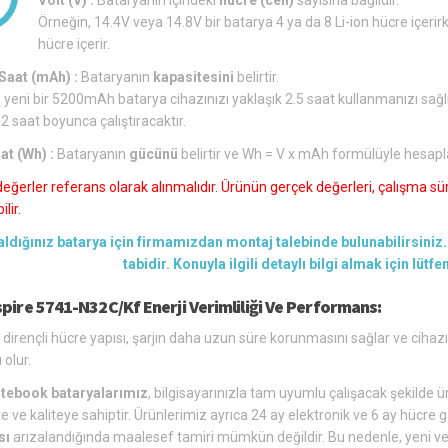
Örneğin, 14.4V veya 14.8V bir batarya 4 ya da 8 Li-ion hücre içerirk
hücre içerir.
aat (mAh) :
Bataryanın
kapasitesini
belirtir.
 yeni bir 5200mAh batarya cihazınızı yaklaşık 2.5 saat kullanmanızı sağl
 2 saat boyunca çalıştıracaktır.
at (Wh) :
Bataryanın
gücünü
belirtir ve Wh = V x mAh formülüyle hesapl
değerler referans olarak alınmalıdır. Ürünün gerçek değerleri, çalışma süre
lir.
aldığınız batarya için firmamızdan montaj talebinde bulunabilirsiniz. 
tabidir. Konuyla ilgili detaylı bilgi almak için lütf
pire 5741-N32C/Kf Enerji Verimliliği Ve Performans:
 dirençli hücre yapısı, şarjın daha uzun süre korunmasını sağlar ve cihaz
 olur.
tebook bataryalarımız
, bilgisayarınızla tam uyumlu çalışacak şekilde üre
e ve kaliteye sahiptir. Ürünlerimiz ayrıca 24 ay elektronik ve 6 ay hücre g
sı
arızalandığında maalesef tamiri mümkün değildir. Bu nedenle, yeni ve u