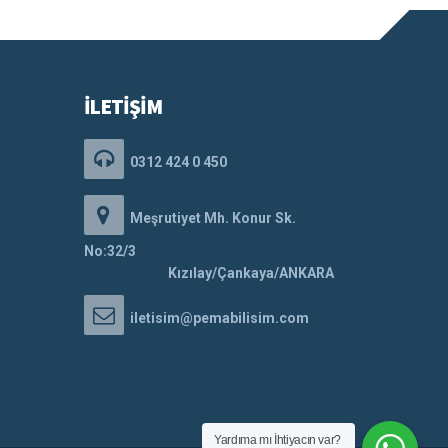
İLETİŞİM
0312 424 0 450
Meşrutiyet Mh. Konur Sk.
No:32/3
Kızılay/Çankaya/ANKARA
iletisim@pemabilisim.com
Yardıma mı İhtiyacın var?