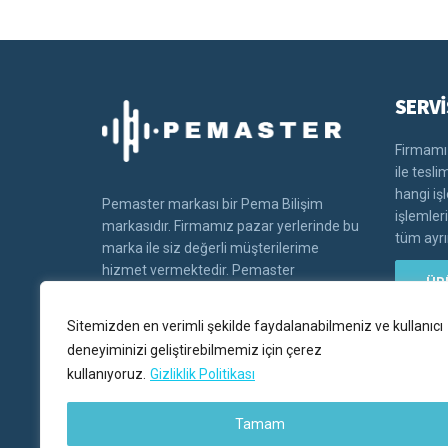
SERVİ
Firmamız
ile tesl
hangi iş
Pemaster markası bir Pema Bilişim
işlemler
markasıdır. Firmamız pazar yerlerinde bu
tüm ayrın
marka ile siz değerli müşterilerime
hizmet vermektedir. Pemaster
ÜR
markasının tüm hakları Pema bilişim'e
aittir.
Sitemizden en verimli şekilde faydalanabilmeniz ve kullanıcı
deneyiminizi geliştirebilmemiz için çerez
kullanıyoruz.
Gizliklik Politikası
Tamam