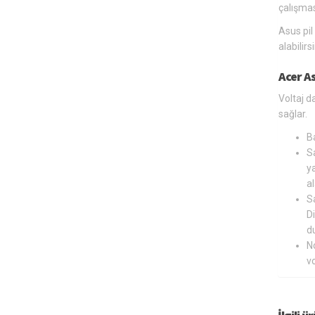
çalışmas
Asus pil
alabilir
Acer As
Voltaj d
sağlar.
B
Sa
ya
al
Sa
Di
du
N
v