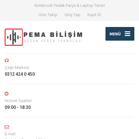
Notebook Yedek Parça & Laptop Tamiri
Ürün Takip
Giriş Yap
Kayıt Ol
MENÜ
Çağrı Merkezi
0312 424 0 450
Hizmet Saatleri
09:00 - 18:30
E-mail