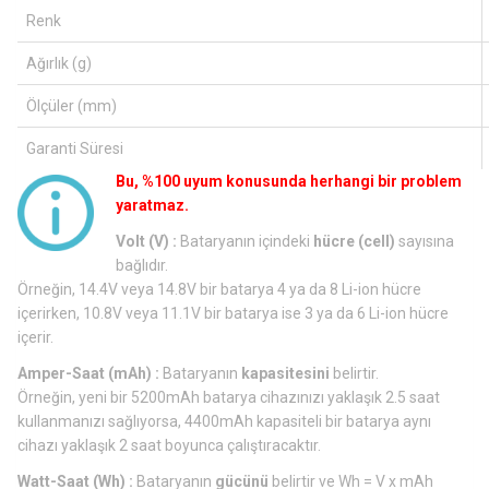
Renk
Ağırlık (g)
Ölçüler (mm)
Garanti Süresi
Bu, %100 uyum konusunda herhangi bir problem
yaratmaz.
Volt (V) :
Bataryanın içindeki
hücre (cell)
sayısına
bağlıdır.
Örneğin, 14.4V veya 14.8V bir batarya 4 ya da 8 Li-ion hücre
içerirken, 10.8V veya 11.1V bir batarya ise 3 ya da 6 Li-ion hücre
içerir.
Amper-Saat (mAh) :
Bataryanın
kapasitesini
belirtir.
Örneğin, yeni bir 5200mAh batarya cihazınızı yaklaşık 2.5 saat
kullanmanızı sağlıyorsa, 4400mAh kapasiteli bir batarya aynı
cihazı yaklaşık 2 saat boyunca çalıştıracaktır.
Watt-Saat (Wh) :
Bataryanın
gücünü
belirtir ve Wh = V x mAh