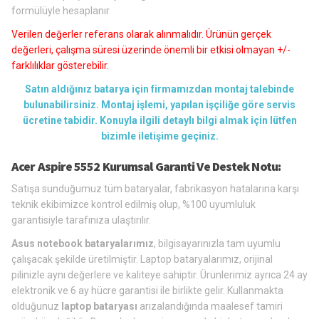
formülüyle hesaplanır
Verilen değerler referans olarak alınmalıdır. Ürünün gerçek
değerleri, çalışma süresi üzerinde önemli bir etkisi olmayan +/-
farklılıklar gösterebilir.
Satın aldığınız batarya için firmamızdan montaj talebinde
bulunabilirsiniz. Montaj işlemi, yapılan işçiliğe göre servis
ücretine tabidir. Konuyla ilgili detaylı bilgi almak için lütfen
bizimle iletişime geçiniz.
Acer Aspire 5552 Kurumsal Garanti Ve Destek Notu:
Satışa sunduğumuz tüm bataryalar, fabrikasyon hatalarına karşı
teknik ekibimizce kontrol edilmiş olup, %100 uyumluluk
garantisiyle tarafınıza ulaştırılır.
Asus notebook bataryalarımız
, bilgisayarınızla tam uyumlu
çalışacak şekilde üretilmiştir. Laptop bataryalarımız, orijinal
pilinizle aynı değerlere ve kaliteye sahiptir. Ürünlerimiz ayrıca 24 ay
elektronik ve 6 ay hücre garantisi ile birlikte gelir. Kullanmakta
olduğunuz
laptop bataryası
arızalandığında maalesef tamiri