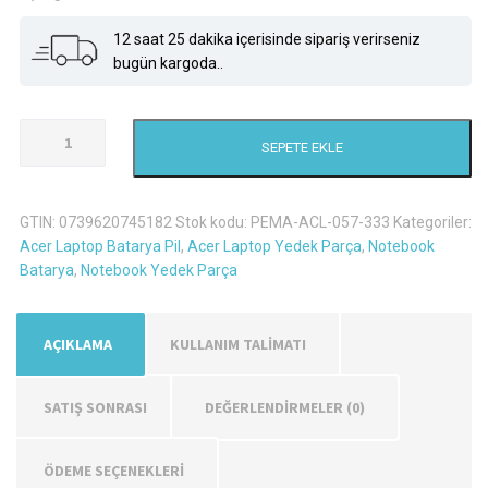
12 saat 25 dakika içerisinde sipariş verirseniz
bugün kargoda..
Acer
SEPETE EKLE
Aspire
5552
Laptop
GTIN:
0739620745182
Stok kodu:
PEMA-ACL-057-333
Kategoriler:
Batarya
Acer Laptop Batarya Pil
,
Acer Laptop Yedek Parça
,
Notebook
Pil
Batarya
,
Notebook Yedek Parça
adet
AÇIKLAMA
KULLANIM TALİMATI
SATIŞ SONRASI
DEĞERLENDIRMELER (0)
ÖDEME SEÇENEKLERİ