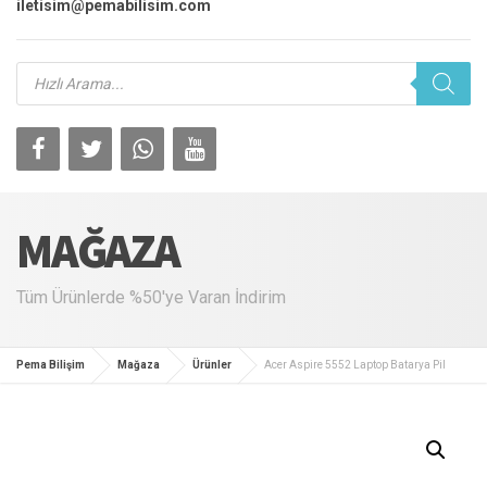
iletisim@pemabilisim.com
Products
search
MAĞAZA
Tüm Ürünlerde %50'ye Varan İndirim
Pema Bilişim
Mağaza
Ürünler
Acer Aspire 5552 Laptop Batarya Pil