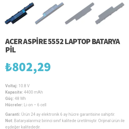
ACER ASPIRE 5552 LAPTOP BATARYA
PIL
₺
802,29
Voltaj:
10.8 V
Kapasite:
4400 mAh
Güç:
48 Wh
Hücreler:
Li-on – 6 cell
Garanti:
Ürün 24 ay elektronik 6 ay hücre garantisine sahiptir.
Not:
Bataryalarımız birinci sınıf kalitede üretilmiştir. Orijinal ürün ile
eşdeğer kalitededir.