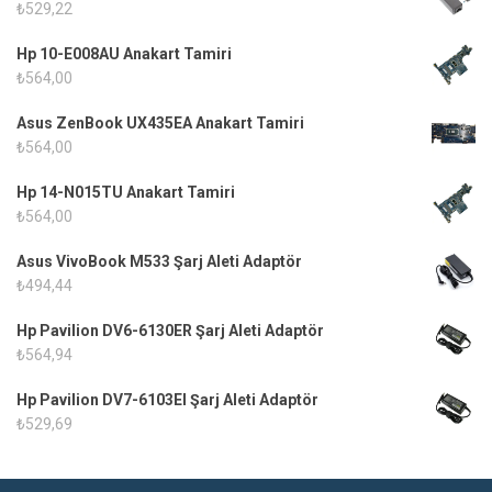
₺
529,22
Hp 10-E008AU Anakart Tamiri
₺
564,00
Asus ZenBook UX435EA Anakart Tamiri
₺
564,00
Hp 14-N015TU Anakart Tamiri
₺
564,00
Asus VivoBook M533 Şarj Aleti Adaptör
₺
494,44
Hp Pavilion DV6-6130ER Şarj Aleti Adaptör
₺
564,94
Hp Pavilion DV7-6103EI Şarj Aleti Adaptör
₺
529,69