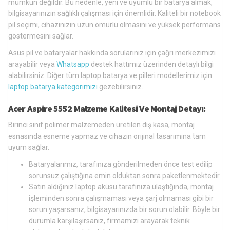
mümkün değildir. Bu nedenle, yeni ve uyumlu bir batarya almak,
bilgisayarınızın sağlıklı çalışması için önemlidir. Kaliteli bir notebook
pil seçimi, cihazınızın uzun ömürlü olmasını ve yüksek performans
göstermesini sağlar.
Asus pil ve bataryalar hakkında sorularınız için çağrı merkezimizi
arayabilir veya
Whatsapp
destek hattımız üzerinden detaylı bilgi
alabilirsiniz. Diğer tüm laptop batarya ve pilleri modellerimiz için
laptop batarya kategorimizi
gezebilirsiniz.
Acer Aspire 5552 Malzeme Kalitesi Ve Montaj Detayı:
Birinci sınıf polimer malzemeden üretilen dış kasa, montaj
esnasında esneme yapmaz ve cihazın orijinal tasarımına tam
uyum sağlar.
Bataryalarımız, tarafınıza gönderilmeden önce test edilip
sorunsuz çalıştığına emin olduktan sonra paketlenmektedir.
Satın aldığınız laptop aküsü tarafınıza ulaştığında, montaj
işleminden sonra çalışmaması veya şarj olmaması gibi bir
sorun yaşarsanız, bilgisayarınızda bir sorun olabilir. Böyle bir
durumla karşılaşırsanız, firmamızı arayarak teknik