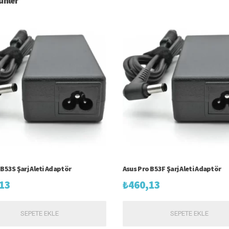
rünler
 B53S Şarj Aleti Adaptör
Asus Pro B53F Şarj Aleti Adaptör
13
₺
460,13
SEPETE EKLE
SEPETE EKLE