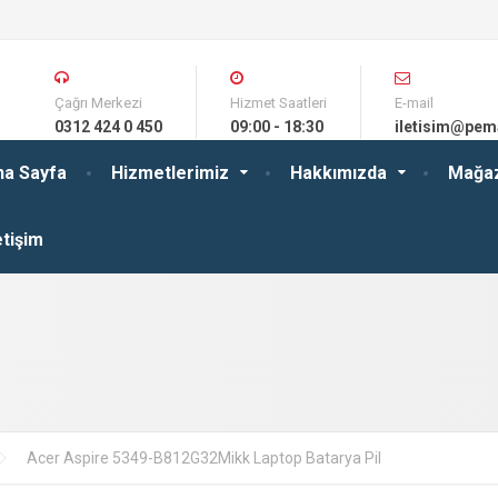
Çağrı Merkezi
Hizmet Saatleri
E-mail
0312 424 0 450
09:00 - 18:30
iletisim@pem
na Sayfa
Hizmetlerimiz
Hakkımızda
Mağa
etişim
Acer Aspire 5349-B812G32Mikk Laptop Batarya Pil