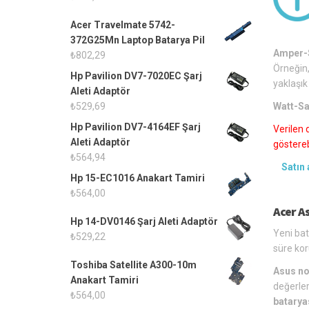
Acer Travelmate 5742-
372G25Mn Laptop Batarya Pil
Amper-S
₺
802,29
Örneğin,
Hp Pavilion DV7-7020EC Şarj
yaklaşık
Aleti Adaptör
Watt-Sa
₺
529,69
Hp Pavilion DV7-4164EF Şarj
Verilen 
Aleti Adaptör
gösterebi
₺
564,94
Satın 
Hp 15-EC1016 Anakart Tamiri
₺
564,00
Acer A
Hp 14-DV0146 Şarj Aleti Adaptör
Yeni bat
₺
529,22
süre kor
Toshiba Satellite A300-10m
Asus no
Anakart Tamiri
değerler
₺
564,00
batarya