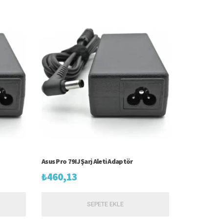
Asus Pro 79IJ Şarj Aleti Adaptör
₺
460,13
SEPETE EKLE