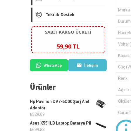
Marka
Teknik Destek
Durum
SABİT KARGO ÜCRETİ
Hücrel
Voltaj 
59,90 TL
Kapasi
WhatsApp
İletişim
Güç (W
Renk
Ürünler
Ağırlık 
Ölçüle
Hp Pavilion DV7-6C00 Şarj Aleti
Adaptör
Garanti
₺
529,69
Asus K551LB Laptop Batarya Pil
₺
699,83