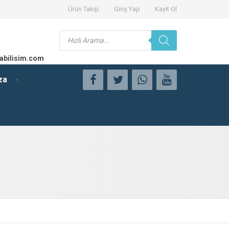
Ürün Takip
Giriş Yap
Kayıt Ol
Products
search
abilisim.com
za