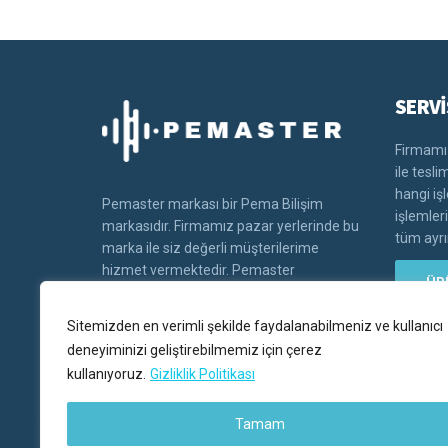
SERVİ
Firmamız
ile tesl
hangi iş
Pemaster markası bir Pema Bilişim
işlemler
markasıdır. Firmamız pazar yerlerinde bu
tüm ayrın
marka ile siz değerli müşterilerime
hizmet vermektedir. Pemaster
ÜR
markasının tüm hakları Pema bilişim'e
aittir.
Sitemizden en verimli şekilde faydalanabilmeniz ve kullanıcı
deneyiminizi geliştirebilmemiz için çerez
kullanıyoruz.
Gizliklik Politikası
Tamam