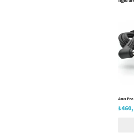
İlgili ü
Asus Pro
₺
460,