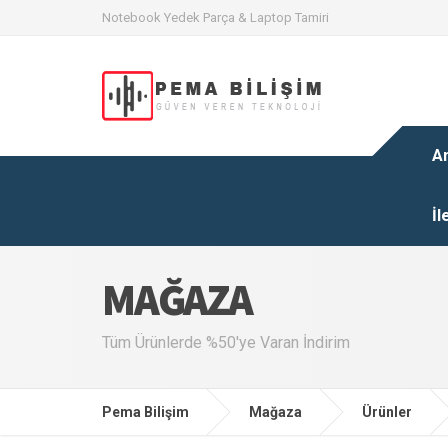
Notebook Yedek Parça & Laptop Tamiri
A
İl
MAĞAZA
Tüm Ürünlerde %50'ye Varan İndirim
Pema Bilişim
Mağaza
Ürünler