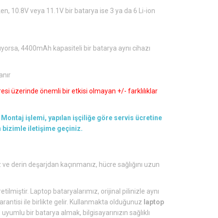
en, 10.8V veya 11.1V bir batarya ise 3 ya da 6 Li-ion
ıyorsa, 4400mAh kapasiteli bir batarya aynı cihazı
anır
si üzerinde önemli bir etkisi olmayan +/- farklılıklar
Montaj işlemi, yapılan işçiliğe göre servis ücretine
en bizimle iletişime geçiniz.
ve derin deşarjdan kaçınmanız, hücre sağlığını uzun
tilmiştir. Laptop bataryalarımız, orijinal pilinizle aynı
arantisi ile birlikte gelir. Kullanmakta olduğunuz
laptop
yumlu bir batarya almak, bilgisayarınızın sağlıklı