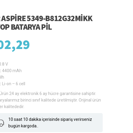
 ASPIRE 5349-B812G32MIKK
OP BATARYA PIL
02,29
0.8 V
:
4400 mAh
Wh
:
Li-on – 6 cell
Ürün 24 ay elektronik 6 ay hücre garantisine sahiptir.
ryalarımız birinci sınıf kalitede üretilmiştir. Orijinal ürün
er kalitededir.
10 saat 10 dakika içerisinde sipariş verirseniz
bugün kargoda..