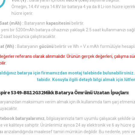
Örneğin, 14.4V veya 14.8V bir batarya 4 ya da 8 Li-ion hücre içerirk
hücre içerir.
aat (mAh) :
Bataryanın
kapasitesini
belirtir.
 yeni bir 5200mAh batarya cihazınızı yaklaşık 2.5 saat kullanmanızı sağl
 2 saat boyunca çalıştıracaktır.
at (Wh) :
Bataryanın
gücünü
belirtir ve Wh = V x mAh formülüyle hesapl
değerler referans olarak alınmalıdır. Ürünün gerçek değerleri, çalışma süre
lir.
aldığınız batarya için firmamızdan montaj talebinde bulunabilirsiniz. 
tabidir. Konuyla ilgili detaylı bilgi almak için lütf
spire 5349-B812G32Mikk Batarya Ömrünü Uzatan İpuçları:
aryanızdan maksimum verim almak için ilk kullanımda tam şarj etmeniz 
uyacaktır.
tebook bataryalarımız
, bilgisayarınızla tam uyumlu çalışacak şekilde üre
e ve kaliteye sahiptir. Ürünlerimiz ayrıca 24 ay elektronik ve 6 ay hücre g
sı
arızalandığında maalesef tamiri mümkün değildir. Bu nedenle, yeni ve u