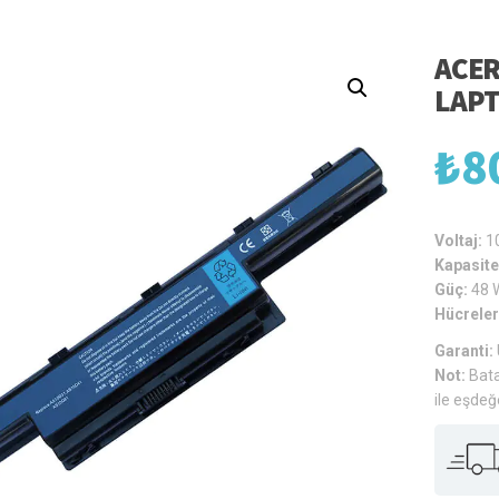
ACER
LAPT
₺
8
Voltaj:
1
Kapasite
Güç:
48 
Hücreler
Garanti:
Not:
Bata
ile eşdeğ