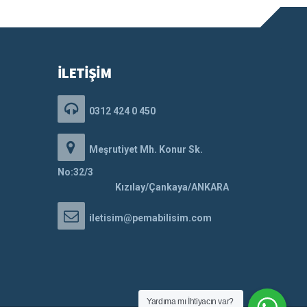
İLETİŞİM
0312 424 0 450
Meşrutiyet Mh. Konur Sk.
No:32/3
Kızılay/Çankaya/ANKARA
iletisim@pemabilisim.com
Yardıma mı İhtiyacın var?