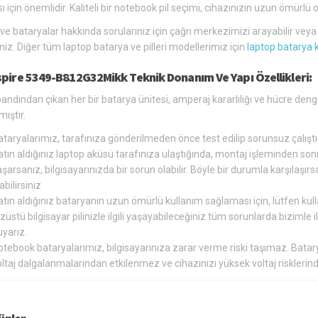
ı için önemlidir. Kaliteli bir notebook pil seçimi, cihazınızın uzun ömür
 ve bataryalar hakkında sorularınız için çağrı merkezimizi arayabilir vey
siniz. Diğer tüm laptop batarya ve pilleri modellerimiz için
laptop batarya 
spire 5349-B812G32Mikk Teknik Donanım Ve Yapı Özellikleri:
andından çıkan her bir batarya ünitesi, amperaj kararlılığı ve hücre den
ıştır.
ataryalarımız, tarafınıza gönderilmeden önce test edilip sorunsuz çalış
tın aldığınız laptop aküsü tarafınıza ulaştığında, montaj işleminden so
şarsanız, bilgisayarınızda bir sorun olabilir. Böyle bir durumla karşılaş
abilirsiniz
tın aldığınız bataryanın uzun ömürlü kullanım sağlaması için, lütfen kul
züstü bilgisayar pilinizle ilgili yaşayabileceğiniz tüm sorunlarda bizimle
yarız.
otebook bataryalarımız, bilgisayarınıza zarar verme riski taşımaz. Bat
oltaj dalgalanmalarından etkilenmez ve cihazınızı yüksek voltaj riskler