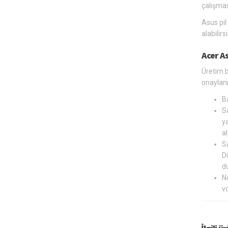
çalışmas
Asus pil
alabilir
Acer A
Üretim b
onaylanm
B
Sa
ya
al
Sa
Di
du
N
v