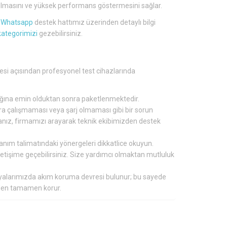
lü olmasını ve yüksek performans göstermesini sağlar.
a
Whatsapp
destek hattımız üzerinden detaylı bilgi
kategorimizi
gezebilirsiniz.
gesi açısından profesyonel test cihazlarında
tığına emin olduktan sonra paketlenmektedir.
nra çalışmaması veya şarj olmaması gibi bir sorun
ırsanız, firmamızı arayarak teknik ekibimizden destek
lanım talimatındaki yönergeleri dikkatlice okuyun.
 iletişime geçebilirsiniz. Size yardımcı olmaktan mutluluk
aryalarımızda akım koruma devresi bulunur; bu sayede
inden tamamen korur.