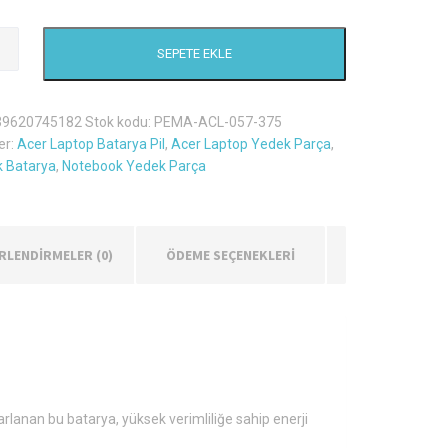
SEPETE EKLE
Mikk
39620745182
Stok kodu:
PEMA-ACL-057-375
er:
Acer Laptop Batarya Pil
,
Acer Laptop Yedek Parça
,
 Batarya
,
Notebook Yedek Parça
RLENDIRMELER (0)
ÖDEME SEÇENEKLERİ
rlanan bu batarya, yüksek verimliliğe sahip enerji