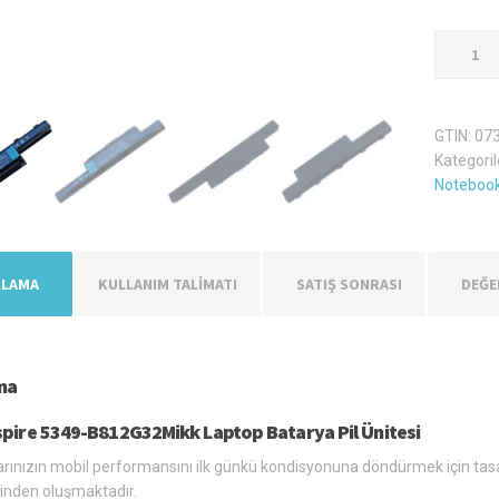
Acer
Aspire
5349-
B812G32
GTIN:
07
Laptop
Kategoril
Batarya
Notebook
Pil
adet
KLAMA
KULLANIM TALİMATI
SATIŞ SONRASI
DEĞE
ma
spire 5349-B812G32Mikk Laptop Batarya Pil Ünitesi
arınızın mobil performansını ilk günkü kondisyonuna döndürmek için tasa
inden oluşmaktadır.