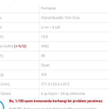
Pemaster
u
Orjinal Muadili / Sıfır Ürün
er
Li-on – 6 cell
(V)
10.8
te (mAh)
(+-%10)
4400
h)
48
Siyah
(g)
320
r (mm)
271.3 x 53.2 x 20.2
 Süresi
6 ay Hücre – 24 ay elektronik.
Bu, %100 uyum konusunda herhangi bir problem yaratmaz.
Volt (V) :
Bataryanın içindeki
hücre (cell)
sayısına bağlıdır.