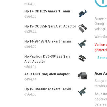
₺
564,00
Hp 17-CD1025 Anakart Tamiri
₺
564,00
Amper-S
Örneğin,
Hp 15-CC085N Şarj Aleti Adaptör
yaklaşık
₺
529,22
Watt-Sa
Hp 14-BF183N Anakart Tamiri
Verilen 
₺
564,00
gösterebi
Hp Pavilion DV6-3043ES Şarj
Satın 
Aleti Adaptör
₺
564,94
Acer A
Asus U56E Şarj Aleti Adaptör
₺
494,44
Satışa s
tarafınıza
Hp 15-CS0002 Anakart Tamiri
Asus no
₺
564,00
değerler
batarya