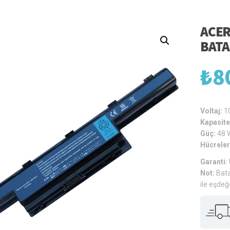
ACER
BATA
₺
8
Voltaj:
1
Kapasite
Güç:
48 
Hücreler
Garanti:
Not:
Bata
ile eşdeğ