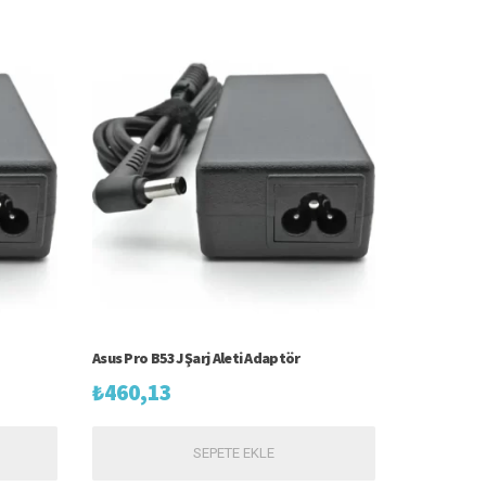
Asus Pro B53J Şarj Aleti Adaptör
₺
460,13
SEPETE EKLE