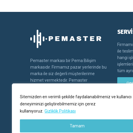
SERVİ
Firmamız
ile tesl
hangi iş
Pemaster markası bir Pema Bilişim
işlemler
markasıdır. Firmamız pazar yerlerinde bu
tüm ayrın
marka ile siz değerli müşterilerime
hizmet vermektedir. Pemaster
ÜR
markasının tüm hakları Pema bilişim'e
aittir.
Sitemizden en verimli şekilde faydalanabilmeniz ve kullanıcı
deneyiminizi geliştirebilmemiz için çerez
kullanıyoruz.
Gizliklik Politikası
Tamam