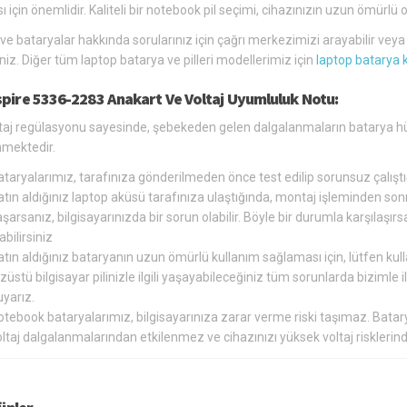
ı için önemlidir. Kaliteli bir notebook pil seçimi, cihazınızın uzun ömür
 ve bataryalar hakkında sorularınız için çağrı merkezimizi arayabilir vey
siniz. Diğer tüm laptop batarya ve pilleri modellerimiz için
laptop batarya 
spire 5336-2283 Anakart Ve Voltaj Uyumluluk Notu:
oltaj regülasyonu sayesinde, şebekeden gelen dalgalanmaların batarya h
nmektedir.
ataryalarımız, tarafınıza gönderilmeden önce test edilip sorunsuz çalış
tın aldığınız laptop aküsü tarafınıza ulaştığında, montaj işleminden so
şarsanız, bilgisayarınızda bir sorun olabilir. Böyle bir durumla karşılaş
abilirsiniz
tın aldığınız bataryanın uzun ömürlü kullanım sağlaması için, lütfen kul
züstü bilgisayar pilinizle ilgili yaşayabileceğiniz tüm sorunlarda bizimle
yarız.
otebook bataryalarımız, bilgisayarınıza zarar verme riski taşımaz. Bat
oltaj dalgalanmalarından etkilenmez ve cihazınızı yüksek voltaj riskler