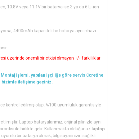
en, 10.8V veya 11.1V bir batarya ise 3 ya da 6 Li-ion
ıyorsa, 4400mAh kapasiteli bir batarya aynı cihazı
anır
si üzerinde önemli bir etkisi olmayan +/- farklılıklar
Montaj işlemi, yapılan işçiliğe göre servis ücretine
en bizimle iletişime geçiniz.
ce kontrol edilmiş olup, %100 uyumluluk garantisiyle
tilmiştir. Laptop bataryalarımız, orijinal pilinizle aynı
arantisi ile birlikte gelir. Kullanmakta olduğunuz
laptop
yumlu bir batarya almak, bilgisayarınızın sağlıklı