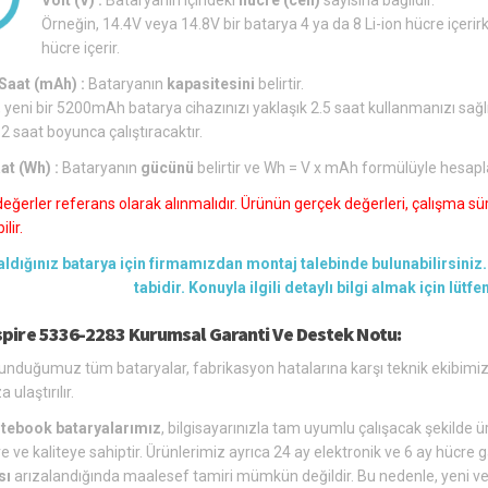
Örneğin, 14.4V veya 14.8V bir batarya 4 ya da 8 Li-ion hücre içerirk
hücre içerir.
aat (mAh) :
Bataryanın
kapasitesini
belirtir.
 yeni bir 5200mAh batarya cihazınızı yaklaşık 2.5 saat kullanmanızı sağl
 2 saat boyunca çalıştıracaktır.
at (Wh) :
Bataryanın
gücünü
belirtir ve Wh = V x mAh formülüyle hesapl
değerler referans olarak alınmalıdır. Ürünün gerçek değerleri, çalışma süre
lir.
aldığınız batarya için firmamızdan montaj talebinde bulunabilirsiniz. 
tabidir. Konuyla ilgili detaylı bilgi almak için lütf
spire 5336-2283 Kurumsal Garanti Ve Destek Notu:
unduğumuz tüm bataryalar, fabrikasyon hatalarına karşı teknik ekibimiz
 ulaştırılır.
tebook bataryalarımız
, bilgisayarınızla tam uyumlu çalışacak şekilde üre
e ve kaliteye sahiptir. Ürünlerimiz ayrıca 24 ay elektronik ve 6 ay hücre g
sı
arızalandığında maalesef tamiri mümkün değildir. Bu nedenle, yeni ve u