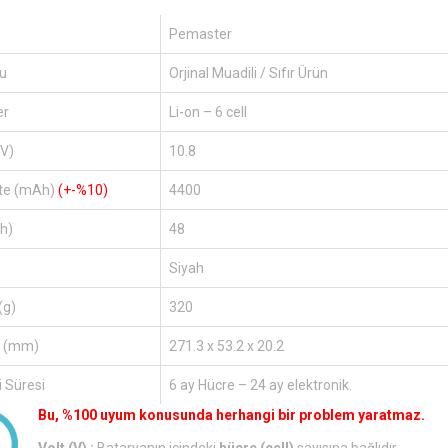
Pemaster
u
Orjinal Muadili / Sıfır Ürün
er
Li-on – 6 cell
(V)
10.8
te (mAh)
(+-%10)
4400
h)
48
Siyah
(g)
320
r (mm)
271.3 x 53.2 x 20.2
 Süresi
6 ay Hücre – 24 ay elektronik.
Bu, %100 uyum konusunda herhangi bir problem yaratmaz.
Volt (V) :
Bataryanın içindeki
hücre (cell)
sayısına bağlıdır.