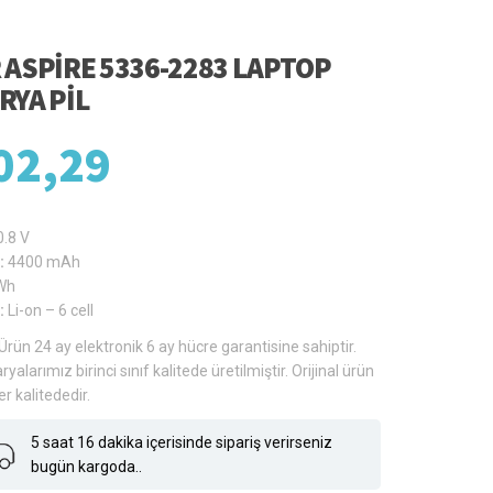
 ASPIRE 5336-2283 LAPTOP
RYA PIL
02,29
0.8 V
:
4400 mAh
Wh
:
Li-on – 6 cell
Ürün 24 ay elektronik 6 ay hücre garantisine sahiptir.
ryalarımız birinci sınıf kalitede üretilmiştir. Orijinal ürün
er kalitededir.
5 saat 16 dakika içerisinde sipariş verirseniz
bugün kargoda..