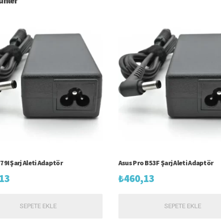
rünler
79I Şarj Aleti Adaptör
Asus Pro B53F Şarj Aleti Adaptör
13
₺
460,13
SEPETE EKLE
SEPETE EKLE