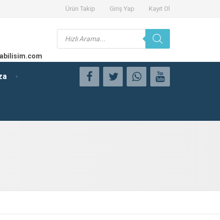
Ürün Takip
Giriş Yap
Kayıt Ol
Products
search
abilisim.com
za