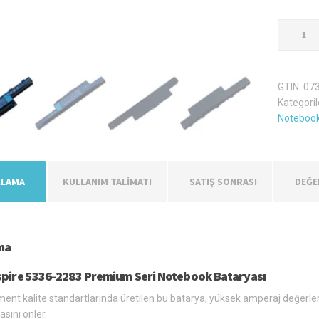
Acer
Aspire
5336-
2283
GTIN:
07
Laptop
Kategoril
Batarya
Notebook
Pil
adet
KLAMA
KULLANIM TALİMATI
SATIŞ SONRASI
DEĞE
ma
spire 5336-2283 Premium Seri Notebook Bataryası
ent kalite standartlarında üretilen bu batarya, yüksek amperaj değerlerin
ını önler.