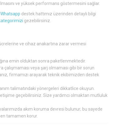
lü olmasını ve yüksek performans göstermesini sağlar.
a
Whatsapp
destek hattımız üzerinden detaylı bilgi
kategorimizi
gezebilirsiniz.
ücrelerine ve cihaz anakartına zarar vermesi
tığına emin olduktan sonra paketlenmektedir.
nra çalışmaması veya şarj olmaması gibi bir sorun
ırsanız, firmamızı arayarak teknik ekibimizden destek
lanım talimatındaki yönergeleri dikkatlice okuyun.
 iletişime geçebilirsiniz. Size yardımcı olmaktan mutluluk
aryalarımızda akım koruma devresi bulunur; bu sayede
inden tamamen korur.