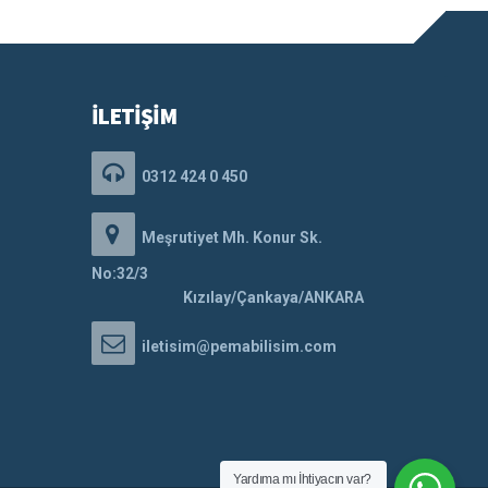
İLETİŞİM
0312 424 0 450
Meşrutiyet Mh. Konur Sk.
No:32/3
Kızılay/Çankaya/ANKARA
iletisim@pemabilisim.com
Yardıma mı İhtiyacın var?