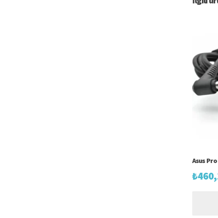
İlgili ü
Asus Pro 
₺
460,