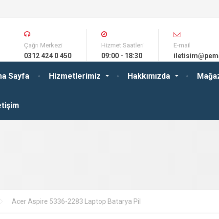
Çağrı Merkezi
Hizmet Saatleri
E-mail
0312 424 0 450
09:00 - 18:30
iletisim@pem
na Sayfa
Hizmetlerimiz
Hakkımızda
Mağa
etişim
Acer Aspire 5336-2283 Laptop Batarya Pil