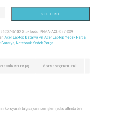
SEPETE EKLE
39620745182
Stok kodu:
PEMA-ACL-057-339
er:
Acer Laptop Batarya Pil
,
Acer Laptop Yedek Parça
,
 Batarya
,
Notebook Yedek Parça
RLENDIRMELER (0)
ÖDEME SEÇENEKLERİ
i koruyarak bilgisayarınızın işlem yükü altında bile