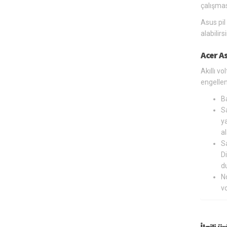
çalışmas
Asus pil
alabilir
Acer A
Akıllı v
engelle
B
Sa
ya
al
Sa
Di
du
N
v