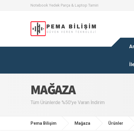
Notebook Yedek Parça & Laptop Tamiri
A
İl
MAĞAZA
Tüm Ürünlerde %50'ye Varan İndirim
Pema Bilişim
Mağaza
Ürünler