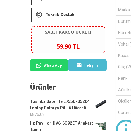
Marka
Teknik Destek
Durum
SABİT KARGO ÜCRETİ
Hücrel
Voltaj 
59,90 TL
Kapasi
WhatsApp
İletişim
Güç (W
Renk
Ürünler
Ağırlık 
Ölçüle
Toshiba Satellite L755D-S5204
Laptop Batarya Pil - 6 Hücreli
Garanti
₺
876,08
Hp Pavilion DV6-6C92EF Anakart
Tamiri