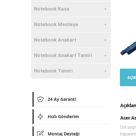
Notebook Kasa
Notebook Menteşe
Notebook Anakart
Notebook Anakart Tamiri
Notebook Tamiri
AÇI
24 Ay Garanti
Açıkla
Hızlı Gönderim
Acer A
Üst segm
Montaj Desteği
kapanmas