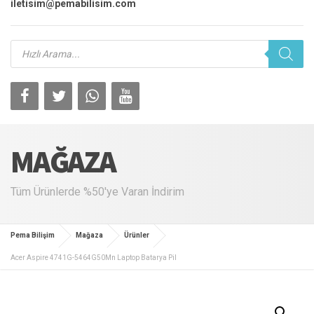
iletisim@pemabilisim.com
Products
search
MAĞAZA
Tüm Ürünlerde %50'ye Varan İndirim
Pema Bilişim
Mağaza
Ürünler
Acer Aspire 4741G-5464G50Mn Laptop Batarya Pil