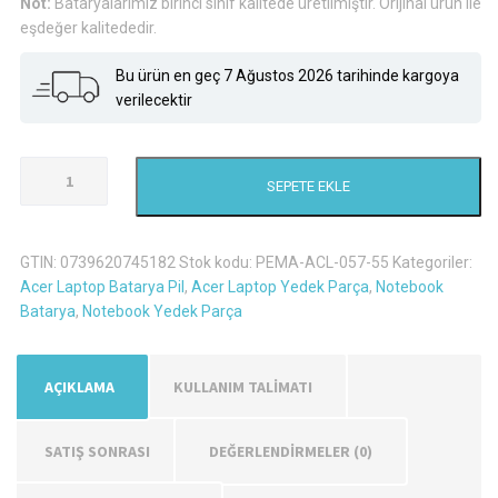
Not:
Bataryalarımız birinci sınıf kalitede üretilmiştir. Orijinal ürün ile
eşdeğer kalitededir.
Bu ürün en geç 7 Ağustos 2026 tarihinde kargoya
verilecektir
Acer
SEPETE EKLE
Aspire
4741G-
5464G50Mn
GTIN:
0739620745182
Stok kodu:
PEMA-ACL-057-55
Kategoriler:
Laptop
Acer Laptop Batarya Pil
,
Acer Laptop Yedek Parça
,
Notebook
Batarya
Batarya
,
Notebook Yedek Parça
Pil
adet
AÇIKLAMA
KULLANIM TALİMATI
SATIŞ SONRASI
DEĞERLENDIRMELER (0)