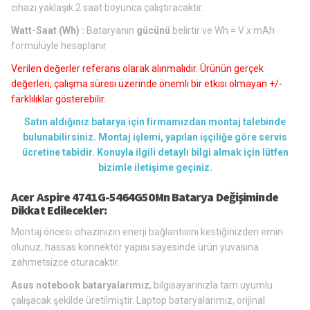
cihazı yaklaşık 2 saat boyunca çalıştıracaktır.
Watt-Saat (Wh) :
Bataryanın
gücünü
belirtir ve Wh = V x mAh
formülüyle hesaplanır
Verilen değerler referans olarak alınmalıdır. Ürünün gerçek
değerleri, çalışma süresi üzerinde önemli bir etkisi olmayan +/-
farklılıklar gösterebilir.
Satın aldığınız batarya için firmamızdan montaj talebinde
bulunabilirsiniz. Montaj işlemi, yapılan işçiliğe göre servis
ücretine tabidir. Konuyla ilgili detaylı bilgi almak için lütfen
bizimle iletişime geçiniz.
Acer Aspire 4741G-5464G50Mn Batarya Değişiminde
Dikkat Edilecekler:
Montaj öncesi cihazınızın enerji bağlantısını kestiğinizden emin
olunuz; hassas konnektör yapısı sayesinde ürün yuvasına
zahmetsizce oturacaktır.
Asus notebook bataryalarımız
, bilgisayarınızla tam uyumlu
çalışacak şekilde üretilmiştir. Laptop bataryalarımız, orijinal