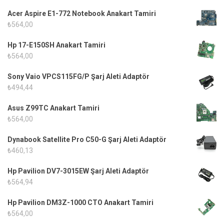
Acer Aspire E1-772 Notebook Anakart Tamiri
₺
564,00
Hp 17-E150SH Anakart Tamiri
₺
564,00
Sony Vaio VPCS115FG/P Şarj Aleti Adaptör
₺
494,44
Asus Z99TC Anakart Tamiri
₺
564,00
Dynabook Satellite Pro C50-G Şarj Aleti Adaptör
₺
460,13
Hp Pavilion DV7-3015EW Şarj Aleti Adaptör
₺
564,94
Hp Pavilion DM3Z-1000 CTO Anakart Tamiri
₺
564,00