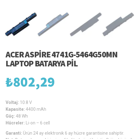
ACER ASPIRE 4741G-5464G50MN
LAPTOP BATARYA PIL
₺
802,29
Voltaj:
10.8 V
Kapasite:
4400 mAh
Güç:
48 Wh
Hücreler:
Li-on – 6 cell
Garanti:
Ürün 24 ay elektronik 6 ay hücre garantisine sahiptir.