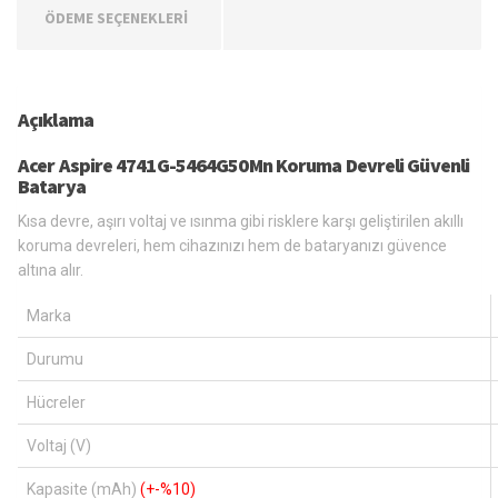
ÖDEME SEÇENEKLERİ
Açıklama
Acer Aspire 4741G-5464G50Mn Koruma Devreli Güvenli
Batarya
Kısa devre, aşırı voltaj ve ısınma gibi risklere karşı geliştirilen akıllı
koruma devreleri, hem cihazınızı hem de bataryanızı güvence
altına alır.
Marka
Durumu
Hücreler
Voltaj (V)
Kapasite (mAh)
(+-%10)