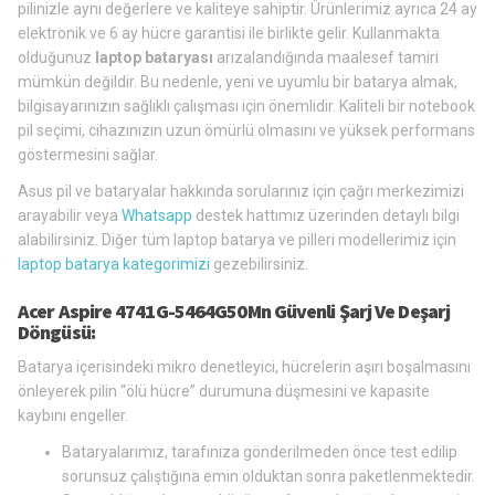
pilinizle aynı değerlere ve kaliteye sahiptir. Ürünlerimiz ayrıca 24 ay
elektronik ve 6 ay hücre garantisi ile birlikte gelir. Kullanmakta
olduğunuz
laptop bataryası
arızalandığında maalesef tamiri
mümkün değildir. Bu nedenle, yeni ve uyumlu bir batarya almak,
bilgisayarınızın sağlıklı çalışması için önemlidir. Kaliteli bir notebook
pil seçimi, cihazınızın uzun ömürlü olmasını ve yüksek performans
göstermesini sağlar.
Asus pil ve bataryalar hakkında sorularınız için çağrı merkezimizi
arayabilir veya
Whatsapp
destek hattımız üzerinden detaylı bilgi
alabilirsiniz. Diğer tüm laptop batarya ve pilleri modellerimiz için
laptop batarya kategorimizi
gezebilirsiniz.
Acer Aspire 4741G-5464G50Mn Güvenli Şarj Ve Deşarj
Döngüsü:
Batarya içerisindeki mikro denetleyici, hücrelerin aşırı boşalmasını
önleyerek pilin “ölü hücre” durumuna düşmesini ve kapasite
kaybını engeller.
Bataryalarımız, tarafınıza gönderilmeden önce test edilip
sorunsuz çalıştığına emin olduktan sonra paketlenmektedir.