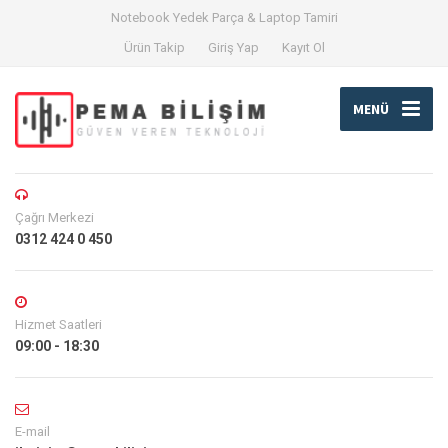
Notebook Yedek Parça & Laptop Tamiri
Ürün Takip
Giriş Yap
Kayıt Ol
MENÜ
Çağrı Merkezi
0312 424 0 450
Hizmet Saatleri
09:00 - 18:30
E-mail