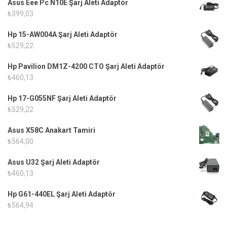
Asus Eee Pc N10E Şarj Aleti Adaptör
₺
399,03
Hp 15-AW004A Şarj Aleti Adaptör
₺
529,22
Hp Pavilion DM1Z-4200 CTO Şarj Aleti Adaptör
₺
460,13
Hp 17-G055NF Şarj Aleti Adaptör
₺
529,22
Asus X58C Anakart Tamiri
₺
564,00
Asus U32 Şarj Aleti Adaptör
₺
460,13
Hp G61-440EL Şarj Aleti Adaptör
₺
564,94