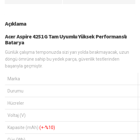
Açıklama
Acer Aspire 4251G Tam Uyumlu Yüksek Performanslı
Batarya
Günlük çalışma temponuzda sizi yarı yolda bırakmayacak, uzun
döngü ömrüne sahip bu yedek parça, güvenlik testlerinden
başarıyla geçmiştir.
Marka
Durumu
Hücreler
Voltaj (V)
Kapasite (mAh)
(+-%10)
Güç (Wh)