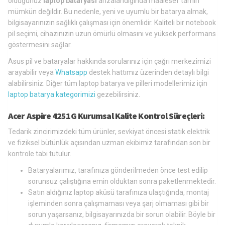
olduğunuz
laptop bataryası
arızalandığında maalesef tamiri
mümkün değildir. Bu nedenle, yeni ve uyumlu bir batarya almak,
bilgisayarınızın sağlıklı çalışması için önemlidir. Kaliteli bir notebook
pil seçimi, cihazınızın uzun ömürlü olmasını ve yüksek performans
göstermesini sağlar.
Asus pil ve bataryalar hakkında sorularınız için çağrı merkezimizi
arayabilir veya
Whatsapp
destek hattımız üzerinden detaylı bilgi
alabilirsiniz. Diğer tüm laptop batarya ve pilleri modellerimiz için
laptop batarya kategorimizi
gezebilirsiniz.
Acer Aspire 4251G Kurumsal Kalite Kontrol Süreçleri:
Tedarik zincirimizdeki tüm ürünler, sevkiyat öncesi statik elektrik
ve fiziksel bütünlük açısından uzman ekibimiz tarafından son bir
kontrole tabi tutulur.
Bataryalarımız, tarafınıza gönderilmeden önce test edilip
sorunsuz çalıştığına emin olduktan sonra paketlenmektedir.
Satın aldığınız laptop aküsü tarafınıza ulaştığında, montaj
işleminden sonra çalışmaması veya şarj olmaması gibi bir
sorun yaşarsanız, bilgisayarınızda bir sorun olabilir. Böyle bir