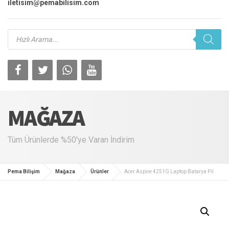
iletisim@pemabilisim.com
Products
search
MAĞAZA
Tüm Ürünlerde %50'ye Varan İndirim
Pema Bilişim
Mağaza
Ürünler
Acer Aspire 4251G Laptop Batarya Pil