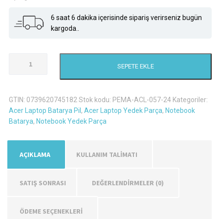
6 saat 6 dakika içerisinde sipariş verirseniz bugün
kargoda..
Acer
SEPETE EKLE
Aspire
4251G
Laptop
GTIN:
0739620745182
Stok kodu:
PEMA-ACL-057-24
Kategoriler:
Batarya
Acer Laptop Batarya Pil
,
Acer Laptop Yedek Parça
,
Notebook
Pil
Batarya
,
Notebook Yedek Parça
adet
AÇIKLAMA
KULLANIM TALİMATI
SATIŞ SONRASI
DEĞERLENDIRMELER (0)
ÖDEME SEÇENEKLERİ