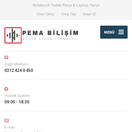
Notebook Yedek Parça & Laptop Tamiri
Ürün Takip
Giriş Yap
Kayıt Ol
MENÜ
Çağrı Merkezi
0312 424 0 450
Hizmet Saatleri
09:00 - 18:30
E-mail