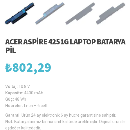
ACER ASPIRE 4251G LAPTOP BATARYA
PIL
₺
802,29
Voltaj:
10.8 V
Kapasite:
4400 mAh
Güç:
48 Wh
Hücreler:
Li-on – 6 cell
Garanti:
Ürün 24 ay elektronik 6 ay hücre garantisine sahiptir.
Not:
Bataryalarımız birinci sınıf kalitede üretilmiştir. Orijinal ürün ile
eşdeğer kalitededir.