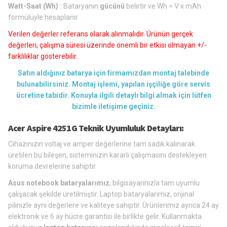
Watt-Saat (Wh) :
Bataryanın
gücünü
belirtir ve Wh = V x mAh
formülüyle hesaplanır
Verilen değerler referans olarak alınmalıdır. Ürünün gerçek
değerleri, çalışma süresi üzerinde önemli bir etkisi olmayan +/-
farklılıklar gösterebilir.
Satın aldığınız batarya için firmamızdan montaj talebinde
bulunabilirsiniz. Montaj işlemi, yapılan işçiliğe göre servis
ücretine tabidir. Konuyla ilgili detaylı bilgi almak için lütfen
bizimle iletişime geçiniz.
Acer Aspire 4251G Teknik Uyumluluk Detayları:
Cihazınızın voltaj ve amper değerlerine tam sadık kalınarak
üretilen bu bileşen, sisteminizin kararlı çalışmasını destekleyen
koruma devrelerine sahiptir.
Asus notebook bataryalarımız
, bilgisayarınızla tam uyumlu
çalışacak şekilde üretilmiştir. Laptop bataryalarımız, orijinal
pilinizle aynı değerlere ve kaliteye sahiptir. Ürünlerimiz ayrıca 24 ay
elektronik ve 6 ay hücre garantisi ile birlikte gelir. Kullanmakta