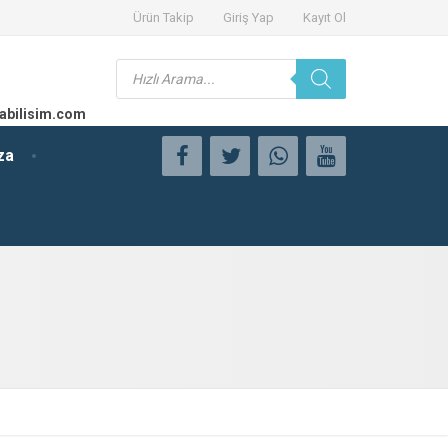
Ürün Takip
Giriş Yap
Kayıt Ol
Products
search
abilisim.com
za