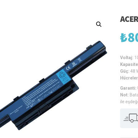
ACER
₺
8
Voltaj:
1
Kapasite
Güç:
48 
Hücreler
Garanti:
Not:
Bata
ile eşdeğ