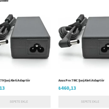
rünler
79 Şarj Aleti Adaptör
Asus Pro 79IC Şarj Aleti Adaptör
13
₺
460,13
SEPETE EKLE
SEPETE EKLE