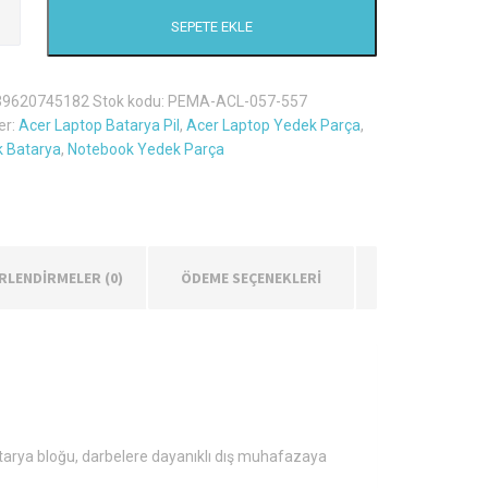
SEPETE EKLE
5
39620745182
Stok kodu:
PEMA-ACL-057-557
er:
Acer Laptop Batarya Pil
,
Acer Laptop Yedek Parça
,
 Batarya
,
Notebook Yedek Parça
RLENDIRMELER (0)
ÖDEME SEÇENEKLERİ
tarya bloğu, darbelere dayanıklı dış muhafazaya