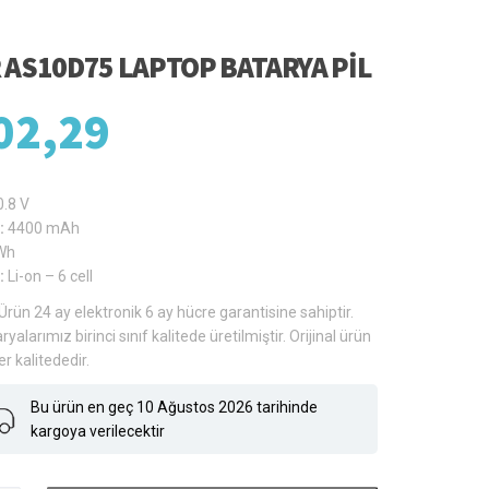
 AS10D75 LAPTOP BATARYA PIL
02,29
0.8 V
:
4400 mAh
Wh
:
Li-on – 6 cell
Ürün 24 ay elektronik 6 ay hücre garantisine sahiptir.
ryalarımız birinci sınıf kalitede üretilmiştir. Orijinal ürün
er kalitededir.
Bu ürün en geç 10 Ağustos 2026 tarihinde
kargoya verilecektir