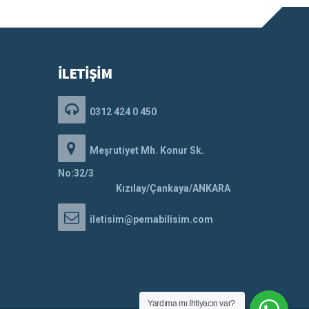
İLETİŞİM
0312 424 0 450
Meşrutiyet Mh. Konur Sk.
No:32/3
Kızılay/Çankaya/ANKARA
iletisim@pemabilisim.com
Yardıma mı İhtiyacın var?