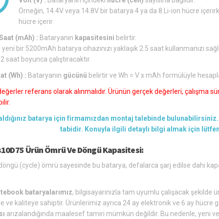
Örneğin, 14.4V veya 14.8V bir batarya 4 ya da 8 Li-ion hücre içerirk
hücre içerir.
aat (mAh) :
Bataryanın
kapasitesini
belirtir.
 yeni bir 5200mAh batarya cihazınızı yaklaşık 2.5 saat kullanmanızı sağl
 2 saat boyunca çalıştıracaktır.
at (Wh) :
Bataryanın
gücünü
belirtir ve Wh = V x mAh formülüyle hesapl
değerler referans olarak alınmalıdır. Ürünün gerçek değerleri, çalışma süre
lir.
aldığınız batarya için firmamızdan montaj talebinde bulunabilirsiniz. 
tabidir. Konuyla ilgili detaylı bilgi almak için lütf
s10D75 Ürün Ömrü Ve Döngü Kapasitesi:
öngü (cycle) ömrü sayesinde bu batarya, defalarca şarj edilse dahi kap
tebook bataryalarımız
, bilgisayarınızla tam uyumlu çalışacak şekilde üre
e ve kaliteye sahiptir. Ürünlerimiz ayrıca 24 ay elektronik ve 6 ay hücre g
sı
arızalandığında maalesef tamiri mümkün değildir. Bu nedenle, yeni ve u