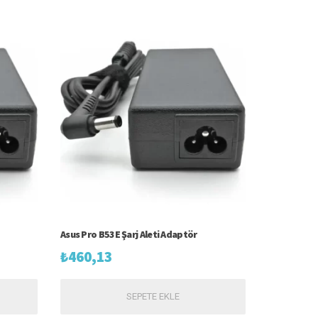
Asus Pro B53E Şarj Aleti Adaptör
₺
460,13
SEPETE EKLE