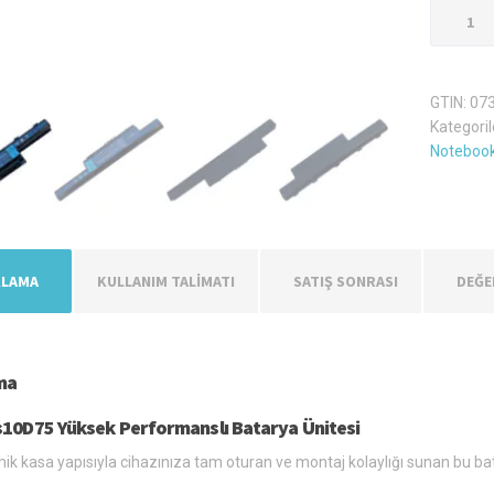
Acer
As10D7
Laptop
Batarya
GTIN:
07
Pil
Kategoril
adet
Notebook
KLAMA
KULLANIM TALİMATI
SATIŞ SONRASI
DEĞE
ma
s10D75 Yüksek Performanslı Batarya Ünitesi
k kasa yapısıyla cihazınıza tam oturan ve montaj kolaylığı sunan bu ba