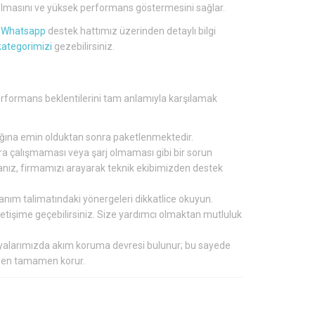
lü olmasını ve yüksek performans göstermesini sağlar.
a
Whatsapp
destek hattımız üzerinden detaylı bilgi
kategorimizi
gezebilirsiniz.
 performans beklentilerini tam anlamıyla karşılamak
tığına emin olduktan sonra paketlenmektedir.
nra çalışmaması veya şarj olmaması gibi bir sorun
ırsanız, firmamızı arayarak teknik ekibimizden destek
lanım talimatındaki yönergeleri dikkatlice okuyun.
 iletişime geçebilirsiniz. Size yardımcı olmaktan mutluluk
aryalarımızda akım koruma devresi bulunur; bu sayede
inden tamamen korur.