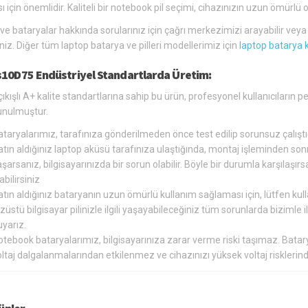
ı için önemlidir. Kaliteli bir notebook pil seçimi, cihazınızın uzun ömür
 ve bataryalar hakkında sorularınız için çağrı merkezimizi arayabilir vey
siniz. Diğer tüm laptop batarya ve pilleri modellerimiz için
laptop batarya 
s10D75 Endüstriyel Standartlarda Üretim:
çıkışlı A+ kalite standartlarına sahip bu ürün, profesyonel kullanıcıların
unulmuştur.
ataryalarımız, tarafınıza gönderilmeden önce test edilip sorunsuz çalış
tın aldığınız laptop aküsü tarafınıza ulaştığında, montaj işleminden so
şarsanız, bilgisayarınızda bir sorun olabilir. Böyle bir durumla karşılaş
abilirsiniz
tın aldığınız bataryanın uzun ömürlü kullanım sağlaması için, lütfen kul
züstü bilgisayar pilinizle ilgili yaşayabileceğiniz tüm sorunlarda bizimle
yarız.
otebook bataryalarımız, bilgisayarınıza zarar verme riski taşımaz. Bat
oltaj dalgalanmalarından etkilenmez ve cihazınızı yüksek voltaj riskler