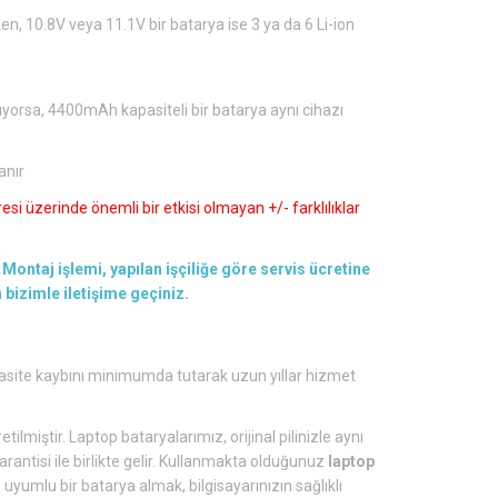
en, 10.8V veya 11.1V bir batarya ise 3 ya da 6 Li-ion
ıyorsa, 4400mAh kapasiteli bir batarya aynı cihazı
anır
si üzerinde önemli bir etkisi olmayan +/- farklılıklar
Montaj işlemi, yapılan işçiliğe göre servis ücretine
en bizimle iletişime geçiniz.
asite kaybını minimumda tutarak uzun yıllar hizmet
tilmiştir. Laptop bataryalarımız, orijinal pilinizle aynı
arantisi ile birlikte gelir. Kullanmakta olduğunuz
laptop
yumlu bir batarya almak, bilgisayarınızın sağlıklı