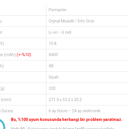
Pemaster
u
Orjinal Muadili / Sıfır Ürün
er
Li-on – 6 cell
(V)
10.8
te (mAh)
(+-%10)
4400
h)
48
Siyah
(g)
320
r (mm)
271.3 x 53.2 x 20.2
 Süresi
6 ay Hücre – 24 ay elektronik.
Bu, %100 uyum konusunda herhangi bir problem yaratmaz.
Volt (V) :
Bataryanın içindeki
hücre (cell)
sayısına bağlıdır.