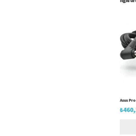
İlgili ü
Asus Pro 
₺
460,