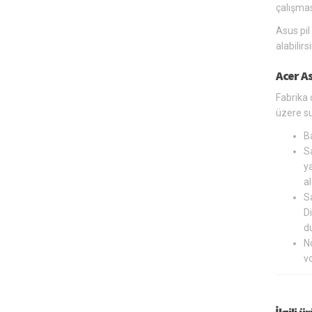
çalışmas
Asus pil
alabilir
Acer A
Fabrika 
üzere s
B
Sa
ya
al
Sa
Di
du
N
v