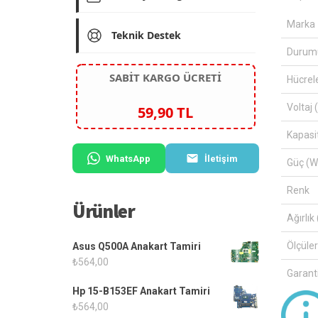
Marka
Teknik Destek
Durum
SABİT KARGO ÜCRETİ
Hücrel
Voltaj 
59,90 TL
Kapasi
WhatsApp
İletişim
Güç (W
Renk
Ürünler
Ağırlık 
Ölçüle
Asus Q500A Anakart Tamiri
₺
564,00
Garanti
Hp 15-B153EF Anakart Tamiri
₺
564,00