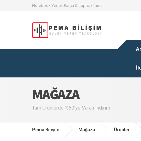
Notebook Yedek Parça & Laptop Tamiri
A
İl
MAĞAZA
Tüm Ürünlerde %50'ye Varan İndirim
Pema Bilişim
Mağaza
Ürünler