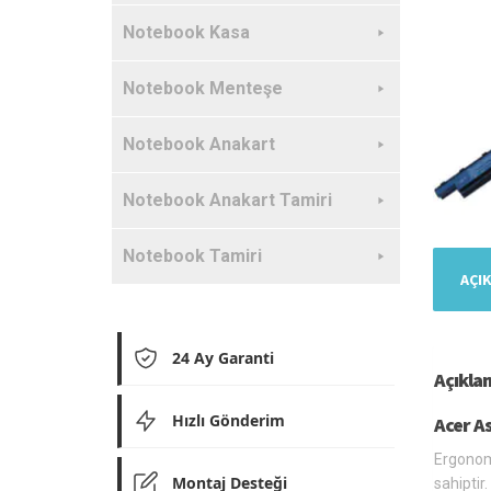
Notebook Kasa
Notebook Menteşe
Notebook Anakart
Notebook Anakart Tamiri
Notebook Tamiri
AÇI
24 Ay Garanti
Açıkla
Hızlı Gönderim
Acer A
Ergonomi
Montaj Desteği
sahiptir.