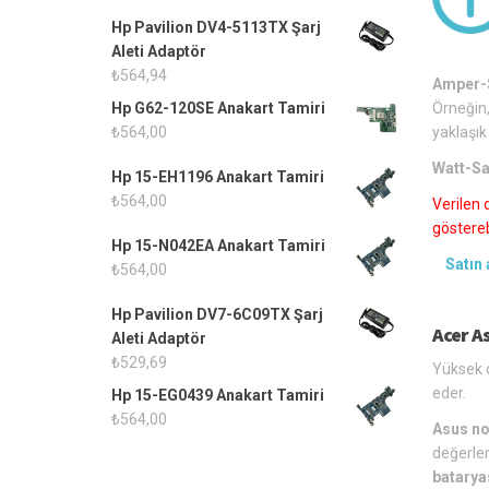
Hp Pavilion DV4-5113TX Şarj
Aleti Adaptör
₺
564,94
Amper-S
Örneğin,
Hp G62-120SE Anakart Tamiri
yaklaşık
₺
564,00
Watt-Sa
Hp 15-EH1196 Anakart Tamiri
₺
564,00
Verilen 
gösterebi
Hp 15-N042EA Anakart Tamiri
Satın 
₺
564,00
Hp Pavilion DV7-6C09TX Şarj
Acer A
Aleti Adaptör
₺
529,69
Yüksek d
eder.
Hp 15-EG0439 Anakart Tamiri
₺
564,00
Asus no
değerler
batarya