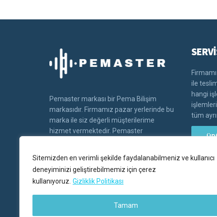
SERVİ
Firmamız
ile tesl
hangi iş
Pemaster markası bir Pema Bilişim
işlemler
markasıdır. Firmamız pazar yerlerinde bu
tüm ayrın
marka ile siz değerli müşterilerime
hizmet vermektedir. Pemaster
ÜR
markasının tüm hakları Pema bilişim'e
aittir.
Sitemizden en verimli şekilde faydalanabilmeniz ve kullanıcı
deneyiminizi geliştirebilmemiz için çerez
kullanıyoruz.
Gizliklik Politikası
Tamam