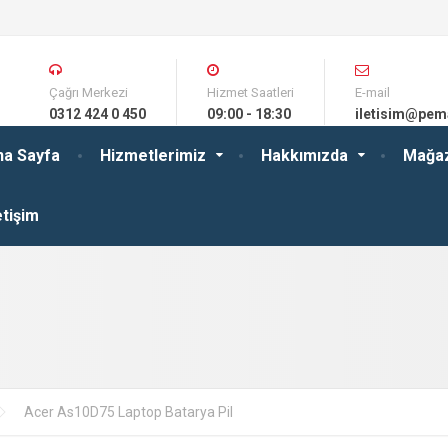
Çağrı Merkezi
Hizmet Saatleri
E-mail
0312 424 0 450
09:00 - 18:30
iletisim@pem
na Sayfa
Hizmetlerimiz
Hakkımızda
Mağa
etişim
Acer As10D75 Laptop Batarya Pil