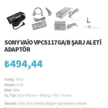
SONY VAIO VPCS117GA/B ŞARJ ALETI
ADAPTÖR
₺
494,44
Voltaj:
19.5v
Amper:
4.7a
Watt:
90w
Uç Tipi:
6.5 x 4.4 mm – Pinli uç – Pin 1.4 mm
Garanti:
Ürün 24 ay birebir değişim garantisine sahiptir.