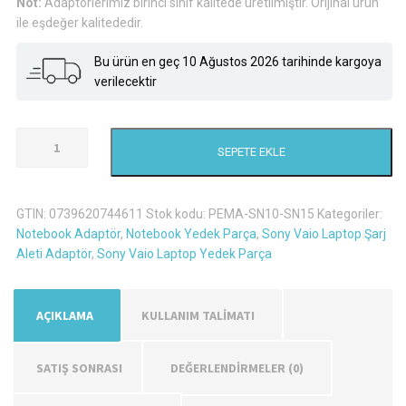
Not:
Adaptörlerimiz birinci sınıf kalitede üretilmiştir. Orijinal ürün
ile eşdeğer kalitededir.
Bu ürün en geç 10 Ağustos 2026 tarihinde kargoya
verilecektir
Sony
SEPETE EKLE
Vaio
VPCS117GA/B
Şarj
GTIN:
0739620744611
Stok kodu:
PEMA-SN10-SN15
Kategoriler:
Aleti
Notebook Adaptör
,
Notebook Yedek Parça
,
Sony Vaio Laptop Şarj
Adaptör
Aleti Adaptör
,
Sony Vaio Laptop Yedek Parça
adet
AÇIKLAMA
KULLANIM TALİMATI
SATIŞ SONRASI
DEĞERLENDIRMELER (0)