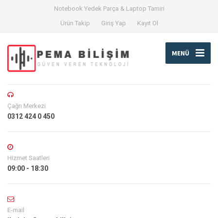
Notebook Yedek Parça & Laptop Tamiri
Ürün Takip
Giriş Yap
Kayıt Ol
MENÜ
Çağrı Merkezi
0312 424 0 450
Hizmet Saatleri
09:00 - 18:30
E-mail