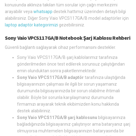
konusunda aklınıza takılan tüm sorular için çağrı merkezimi
arayabilir veya
whatsapp
destek hattımız üzerinden detaylı bilgi
alabilirsiniz. Diğer Sony Vaio VPCS117GA/B model adaptörler için
laptop adaptör kategorimizi
gezebilirsiniz.
Sony Vaio VPCS117GA/B Notebook Şarj Kablosu Rehberi
Güvenli bağlantı sağlayarak cihaz performansını destekler.
Sony Vaio VPCS117GA/B şarj kablolarımız tarafınıza
gönderilmeden önce test edilerek sorunsuz çalıştığından
emin olunduktan sonra paketlenmektedir.
Sony Vaio VPCS117GA/B adaptör
tarafınıza ulaştığında
bilgisayarınızın çalışması ile ilgili bir sorun yaşamanız
durumunda bilgisayarınızda bir sorun olabilme ihtimali
olabilir. Böyle bir sorunla karşılaşmanız durumunda
firmamızı arayarak teknik ekibimizden konu hakkında
destek alabiliriniz.
Sony Vaio VPCS117GA/B şarj kablosunu
bilgisayarınıza
bağladığınızda bilgisayarınız çalıştırıyor ama bataryanız şarj
olmuyorsa muhtemelen bilgisayarınızın bataryasında bir