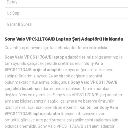
Detay
Uç Çapı
Garanti Süresi
Sony Vaio VPCS117GA/B Laptop Şarj Adaptörü Hakkında
Güvenli şarj deneyimi için kaliteli adaptör tercih edilmelidir.
Sony Vaio VPCS117GA/B laptop adaptörlerimiz
bilgisayarınız ile
tam uyumlu çalışacak şekilde üretilmişlerdir.
Sony Vaio
VPCS117GA/B orijinal adaptör
ile aynı değerlere ve kaliteye
sahip ürünlerimiz ayrıca 24 ay birebir değişim garantisi
bulunmaktadır. Kullanmış olduğunuz
Sony Vaio VPCS117GA/B
şarj aleti bozulması
durumunda maalesef tamiri mümkün
değildir. Yeni ve uyumlu bir Sony Vaio VPCS117GA/B şarj adaptörü
almanız bilgisayarınızın sağlıklı çalışması ve batarya ömrünün
uzun olması açsından önemli bir etkendir.
Kaliteli bir Sony Vaio
VPCS117GA/B laptop adaptörü
seçimi cihazınızın uzun
ömürlülüğünü ve tam performans çalışabilmesini sağlamak için
oldukça önemlidir. Sony Vaio VPCS117GA/B şarj aleti adaptör