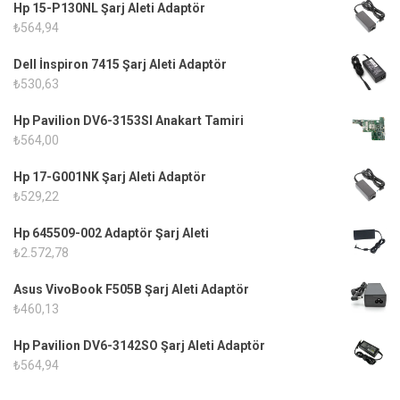
Hp 15-P130NL Şarj Aleti Adaptör
₺
564,94
Dell İnspiron 7415 Şarj Aleti Adaptör
₺
530,63
Hp Pavilion DV6-3153SI Anakart Tamiri
₺
564,00
Hp 17-G001NK Şarj Aleti Adaptör
₺
529,22
Hp 645509-002 Adaptör Şarj Aleti
₺
2.572,78
Asus VivoBook F505B Şarj Aleti Adaptör
₺
460,13
Hp Pavilion DV6-3142SO Şarj Aleti Adaptör
₺
564,94