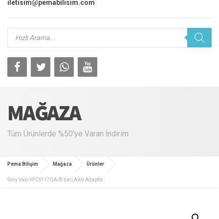
iletisim@pemabilisim.com
Products
search
MAĞAZA
Tüm Ürünlerde %50'ye Varan İndirim
Pema Bilişim
Mağaza
Ürünler
Sony Vaio VPCS117GA/B Şarj Aleti Adaptör