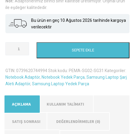
Not:
Adaptörlerimiz birinci sınıf kalitede üretilmiştir. Orijinal ürün
ile eşdeğer kalitededir.
Bu ürün en geç 10 Ağustos 2026 tarihinde kargoya
verilecektir
Samsung
SEPETE EKLE
NP-
R540-
JS04TR
GTIN:
0739620744994
Stok kodu:
PEMA-SG02-SG31
Kategoriler:
Şarj
Notebook Adaptör
,
Notebook Yedek Parça
,
Samsung Laptop Şarj
Aleti
Aleti Adaptör
,
Samsung Laptop Yedek Parça
Adaptör
adet
AÇIKLAMA
KULLANIM TALİMATI
SATIŞ SONRASI
DEĞERLENDIRMELER (0)