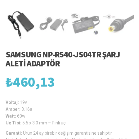
SAMSUNG NP-R540-JS04TR ŞARJ
ALETI ADAPTÖR
₺
460,13
Voltaj:
19v
Amper:
3.16a
Watt:
60w
Uç Tipi:
5.5 x 3.0 mm – Pinli uç
Garanti:
Ürün 24 ay birebir değişim garantisine sahiptir.