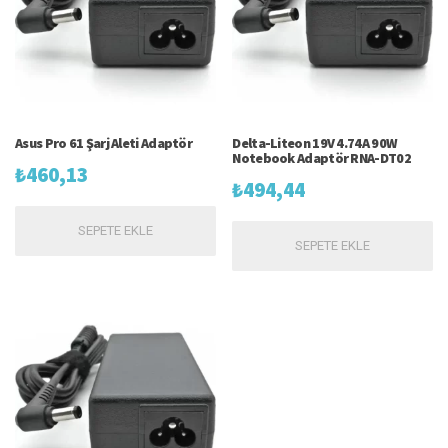
Asus Pro 61 Şarj Aleti Adaptör
Delta-Liteon 19V 4.74A 90W
Notebook Adaptör RNA-DT02
₺
460,13
₺
494,44
SEPETE EKLE
SEPETE EKLE