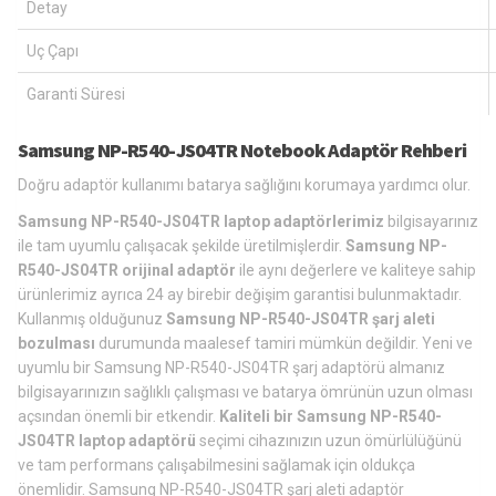
Detay
Uç Çapı
Garanti Süresi
Samsung NP-R540-JS04TR Notebook Adaptör Rehberi
Doğru adaptör kullanımı batarya sağlığını korumaya yardımcı olur.
Samsung NP-R540-JS04TR laptop adaptörlerimiz
bilgisayarınız
ile tam uyumlu çalışacak şekilde üretilmişlerdir.
Samsung NP-
R540-JS04TR orijinal adaptör
ile aynı değerlere ve kaliteye sahip
ürünlerimiz ayrıca 24 ay birebir değişim garantisi bulunmaktadır.
Kullanmış olduğunuz
Samsung NP-R540-JS04TR şarj aleti
bozulması
durumunda maalesef tamiri mümkün değildir. Yeni ve
uyumlu bir Samsung NP-R540-JS04TR şarj adaptörü almanız
bilgisayarınızın sağlıklı çalışması ve batarya ömrünün uzun olması
açsından önemli bir etkendir.
Kaliteli bir Samsung NP-R540-
JS04TR laptop adaptörü
seçimi cihazınızın uzun ömürlülüğünü
ve tam performans çalışabilmesini sağlamak için oldukça
önemlidir. Samsung NP-R540-JS04TR şarj aleti adaptör