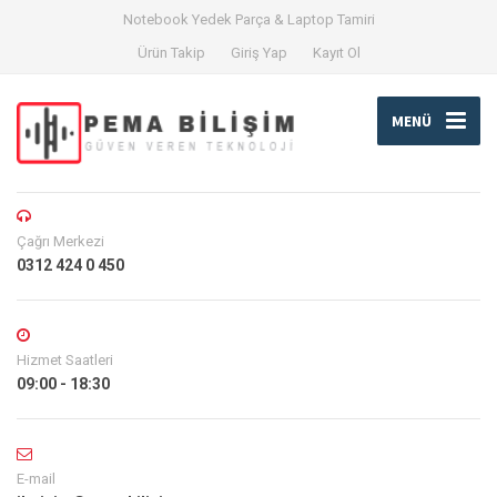
Notebook Yedek Parça & Laptop Tamiri
Ürün Takip
Giriş Yap
Kayıt Ol
MENÜ
Çağrı Merkezi
0312 424 0 450
Hizmet Saatleri
09:00 - 18:30
E-mail