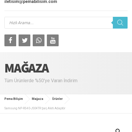
iletisim@pemabilisim.com
Products
search
MAĞAZA
Tüm Ürünlerde %50'ye Varan İndirim
Pema Bilişim
Mağaza
Ürünler
Samsung NP-R540-JS04TR Şarj Aleti Adaptör