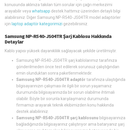
konusunda aklınıza takılan tüm sorular için çağrı merkezimi
arayabilir veya
whatsapp
destek hattımız üzerinden detaylı bilgi
alabilirsiniz. Diğer Samsung NP-R540-JS04TR model adaptörler
için
laptop adaptör kategorimizi
gezebilirsiniz.
Samsung NP-R540-JS04TR Şarj Kablosu Hakkında
Detaylar
Kablo yapısı yüksek dayanıklılık sağlayacak şekilde üretilmiştir.
Samsung NP-R540-JS04TR şarj kablolarımız tarafınıza
gönderilmeden önce test edilerek sorunsuz çalıştığından
emin olunduktan sonra paketlenmektedir.
Samsung NP-R540-JS04TR adaptör
tarafınıza ulaştığında
bilgisayarınızın çalışması ile ilgili bir sorun yaşamanız
durumunda bilgisayarınızda bir sorun olabilme ihtimali
olabilir. Böyle bir sorunla karşılaşmanız durumunda
firmamızı arayarak teknik ekibimizden konu hakkında
destek alabiliriniz.
Samsung NP-R540-JS04TR şarj kablosunu
bilgisayarınıza
bağladığınızda bilgisayarınız çalıştırıyor ama bataryanız şarj