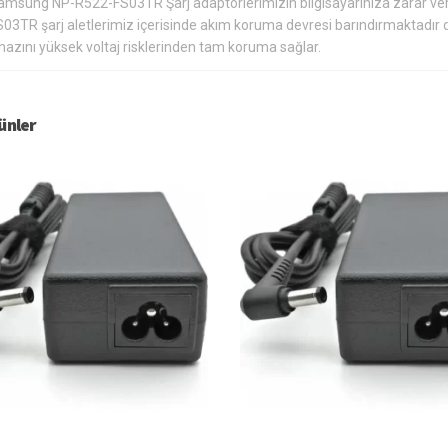
amsung NP-R522-FS03TR Şarj adaptörlerimizin bilgisayarınıza zarar ve
S03TR şarj aletlerimiz içerisinde akım koruma devresi barındırmaktadır 
hazını yüksek voltaj risklerinden tam koruma sağlar.
rünler