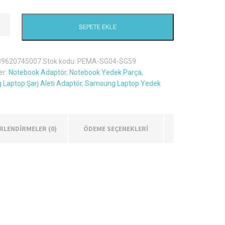
g
SEPETE EKLE
39620745007
Stok kodu:
PEMA-SG04-SG59
er:
Notebook Adaptör
,
Notebook Yedek Parça
,
Laptop Şarj Aleti Adaptör
,
Samsung Laptop Yedek
RLENDIRMELER (0)
ÖDEME SEÇENEKLERİ