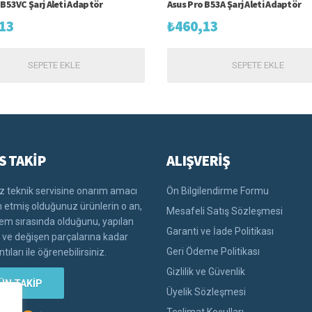
 B53VC Şarj Aleti Adaptör
Asus Pro B53A Şarj Aleti Adaptör
13
₺
460,13
SEPETE EKLE
SEPETE EKLE
S TAKİP
ALIŞVERİŞ
 teknik servisine onarım amacı
Ön Bilgilendirme Formu
im etmiş olduğunuz ürünlerin o an,
Mesafeli Satış Sözleşmesi
lem sırasında olduğunu, yapılan
Garanti ve İade Politikası
i ve değişen parçalarına kadar
Geri Ödeme Politikası
tıları ile öğrenebilirsiniz.
Gizlilik ve Güvenlik
ÜN TAKİP
Üyelik Sözleşmesi