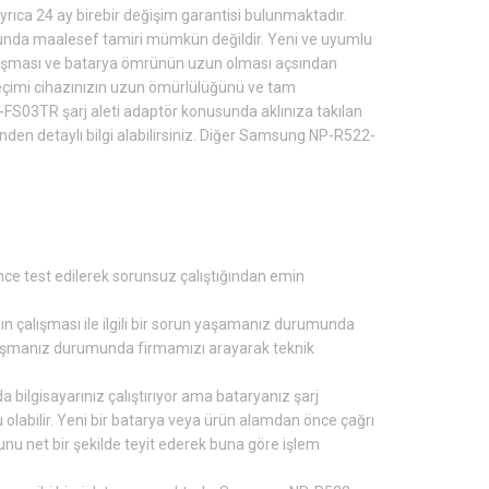
ayrıca 24 ay birebir değişim garantisi bulunmaktadır.
da maalesef tamiri mümkün değildir. Yeni ve uyumlu
alışması ve batarya ömrünün uzun olması açsından
çimi cihazınızın uzun ömürlülüğünü ve tam
S03TR şarj aleti adaptör konusunda aklınıza takılan
den detaylı bilgi alabilirsiniz. Diğer Samsung NP-R522-
e test edilerek sorunsuz çalıştığından emin
zın çalışması ile ilgili bir sorun yaşamanız durumunda
rşılaşmanız durumunda firmamızı arayarak teknik
a bilgisayarınız çalıştırıyor ama bataryanız şarj
olabilir. Yeni bir batarya veya ürün alamdan önce çağrı
u net bir şekilde teyit ederek buna göre işlem