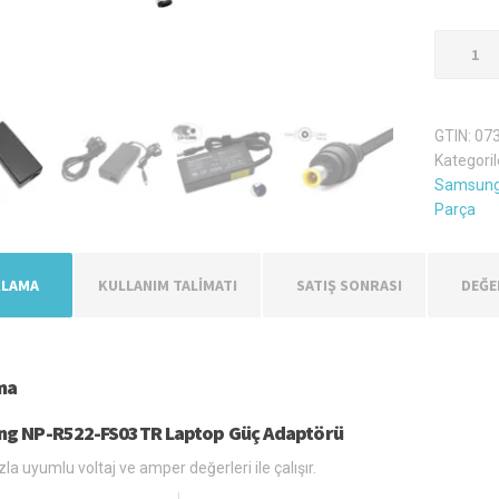
Samsun
NP-
R522-
FS03TR
GTIN:
07
Şarj
Kategoril
Aleti
Samsung 
Adaptör
Parça
adet
KLAMA
KULLANIM TALİMATI
SATIŞ SONRASI
DEĞE
ma
g NP-R522-FS03TR Laptop Güç Adaptörü
zla uyumlu voltaj ve amper değerleri ile çalışır.