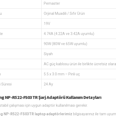
Pemaster
u
Orjinal Muadili / Sıfır Ürün
19V
te
4.74A (4.22A ve 3.42A uyumlu)
90W (80W ve 65W uyumlu)
Siyah
AC güç kablosu ürün ile birlikte ücretsiz olar
ı
5.5 x 3.0 mm – Pinli uç
 Süresi
24 Ay
g NP-R522-FS03TR Şarj Adaptörü Kullanım Detayları
stabil çalışması için uygun adaptör kullanılması gerekir.
g NP-R522-FS03TR laptop adaptörlerimiz
bilgisayarınız ile tam uyuml