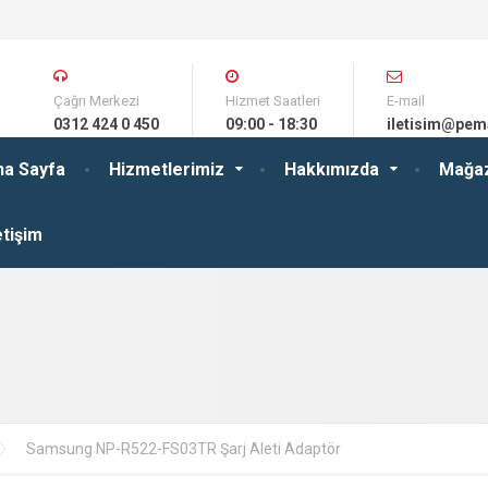
Çağrı Merkezi
Hizmet Saatleri
E-mail
0312 424 0 450
09:00 - 18:30
iletisim@pem
na Sayfa
Hizmetlerimiz
Hakkımızda
Mağa
etişim
Samsung NP-R522-FS03TR Şarj Aleti Adaptör