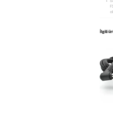
S
F
ci
İlgili ü