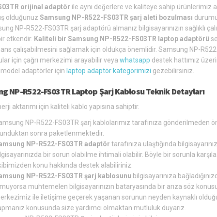
03TR orijinal adaptör
ile aynı değerlere ve kaliteye sahip ürünlerimiz 
ış olduğunuz
Samsung NP-R522-FS03TR şarj aleti bozulması
durumun
ung NP-R522-FS03TR şarj adaptörü almanız bilgisayarınızın sağlıklı ç
ir etkendir.
Kaliteli bir Samsung NP-R522-FS03TR laptop adaptörü
se
ns çalışabilmesini sağlamak için oldukça önemlidir. Samsung NP-R522-F
lar için çağrı merkezimi arayabilir veya
whatsapp
destek hattımız üzerin
model adaptörler için
laptop adaptör kategorimizi
gezebilirsiniz.
g NP-R522-FS03TR Laptop Şarj Kablosu Teknik Detayları
erji aktarımı için kaliteli kablo yapısına sahiptir.
amsung NP-R522-FS03TR şarj kablolarımız tarafınıza gönderilmeden önc
lunduktan sonra paketlenmektedir.
amsung NP-R522-FS03TR adaptör
tarafınıza ulaştığında bilgisayarını
lgisayarınızda bir sorun olabilme ihtimali olabilir. Böyle bir sorunla ka
ibimizden konu hakkında destek alabiliriniz.
amsung NP-R522-FS03TR şarj kablosunu
bilgisayarınıza bağladığınızd
lmuyorsa muhtemelen bilgisayarınızın bataryasında bir arıza söz konusu 
erkezimiz ile iletişime geçerek yaşanan sorunun neyden kaynaklı olduğun
apmanız konusunda size yardımcı olmaktan mutluluk duyarız.