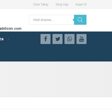
Ürün Takip
Giriş Yap
Kayıt Ol
Products
search
abilisim.com
za