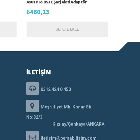
Asus Pro B53E Şarj Aleti Adaptör
₺
460,13
SEPETE EKLE
İLETİŞİM
0312 424 0 450
Meşrutiyet Mh. Konur Sk.
No:32/3
Kızılay/Çankaya/ANKARA
iletisim@pemabilisim.com