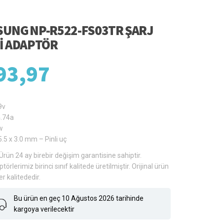
UNG NP-R522-FS03TR ŞARJ
I ADAPTÖR
93,97
9v
4.74a
w
5.5 x 3.0 mm – Pinli uç
Ürün 24 ay birebir değişim garantisine sahiptir.
törlerimiz birinci sınıf kalitede üretilmiştir. Orijinal ürün
er kalitededir.
Bu ürün en geç 10 Ağustos 2026 tarihinde
kargoya verilecektir