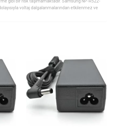
rme gibi bir risk taşımamaktadır. Samsung NP-R522-
dolayısıyla voltaj dalgalanmalarından etkilenmez ve