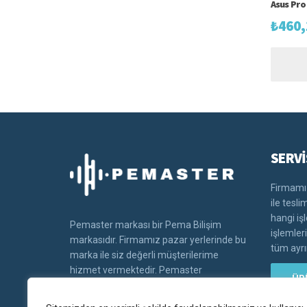
Asus Pro
₺
460,
SERVİ
Firmamız
ile tesl
hangi iş
Pemaster markası bir Pema Bilişim
işlemler
markasıdır. Firmamız pazar yerlerinde bu
tüm ayrın
marka ile siz değerli müşterilerime
hizmet vermektedir. Pemaster
ÜR
markasının tüm hakları Pema bilişim'e
aittir.