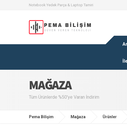
Notebook Yedek Parça & Laptop Tamiri
A
İl
MAĞAZA
Tüm Ürünlerde %50'ye Varan İndirim
Pema Bilişim
Mağaza
Ürünler