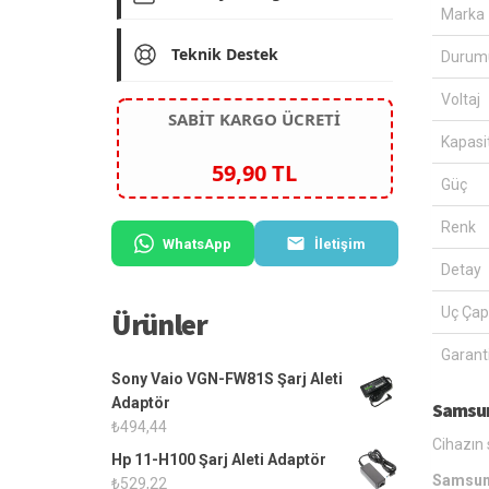
Marka
Teknik Destek
Durum
Voltaj
SABİT KARGO ÜCRETİ
Kapasi
59,90 TL
Güç
Renk
WhatsApp
İletişim
Detay
Uç Çap
Ürünler
Garanti
Sony Vaio VGN-FW81S Şarj Aleti
Adaptör
Samsun
₺
494,44
Cihazın 
Hp 11-H100 Şarj Aleti Adaptör
Samsun
₺
529,22