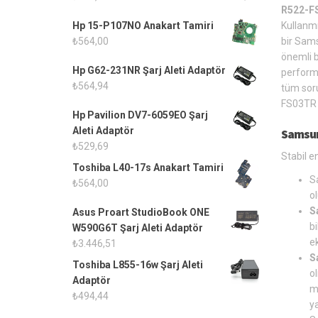
R522-FS
Hp 15-P107NO Anakart Tamiri
Kullanm
₺
564,00
bir Sams
önemli b
Hp G62-231NR Şarj Aleti Adaptör
performa
₺
564,94
tüm soru
FS03TR 
Hp Pavilion DV7-6059EO Şarj
Aleti Adaptör
Samsun
₺
529,69
Stabil en
Toshiba L40-17s Anakart Tamiri
S
₺
564,00
o
S
Asus Proart StudioBook ONE
bi
W590G6T Şarj Aleti Adaptör
ek
₺
3.446,51
S
Toshiba L855-16w Şarj Aleti
o
Adaptör
m
₺
494,44
y