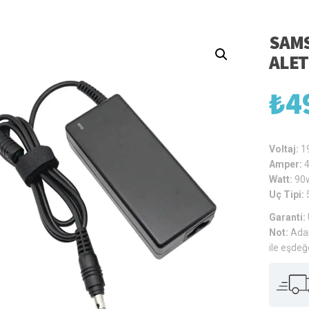
SAMS
ALET
₺
4
Voltaj:
1
Amper:
Watt:
90
Uç Tipi:
Garanti:
Not:
Adap
ile eşdeğ