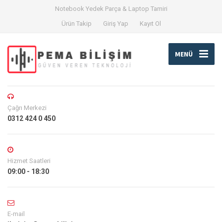
Notebook Yedek Parça & Laptop Tamiri
Ürün Takip
Giriş Yap
Kayıt Ol
MENÜ
Çağrı Merkezi
0312 424 0 450
Hizmet Saatleri
09:00 - 18:30
E-mail