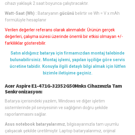
cihazı yaklaşık 2 saat boyunca çalıştıracaktır.
Watt-Saat (Wh) :
Bataryanın
gücünü
belirtir ve Wh = V x mAh
formülüyle hesaplanır
Verilen değerler referans olarak alınmalıdır. Ürünün gerçek
değerleri, çalışma süresi üzerinde önemli bir etkisi olmayan +/-
farklılıklar gösterebilir.
Satın aldığınız batarya için firmamızdan montaj talebinde
bulunabilirsiniz. Montaj işlemi, yapılan işçiliğe göre servis
ücretine tabidir. Konuyla ilgili detaylı bilgi almak için lütfen
bizimle iletişime geçiniz.
Acer Aspire E1-471G-32352G50Mnks Cihazınızla Tam
Senkronizasyon:
Batarya içerisindeki yazılım, Windows ve diğer işletim
sistemlerinde pil seviyesinin ve sağlığının doğru şekilde
raporlanmasını sağlar.
Asus notebook bataryalarımız
, bilgisayarınızla tam uyumlu
çalışacak şekilde üretilmiştir. Laptop bataryalarımız, orijinal