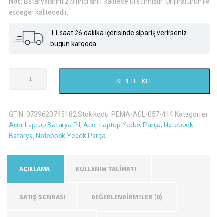
Not:
Bataryalarımız birinci sınıf kalitede üretilmiştir. Orijinal ürün ile
eşdeğer kalitededir.
11 saat 26 dakika içerisinde sipariş verirseniz
bugün kargoda..
Acer
SEPETE EKLE
Aspire
E1-
471G-
GTIN:
0739620745182
Stok kodu:
PEMA-ACL-057-414
Kategoriler:
32352G50Mnks
Acer Laptop Batarya Pil
,
Acer Laptop Yedek Parça
,
Notebook
Laptop
Batarya
,
Notebook Yedek Parça
Batarya
Pil
adet
AÇIKLAMA
KULLANIM TALİMATI
SATIŞ SONRASI
DEĞERLENDIRMELER (0)