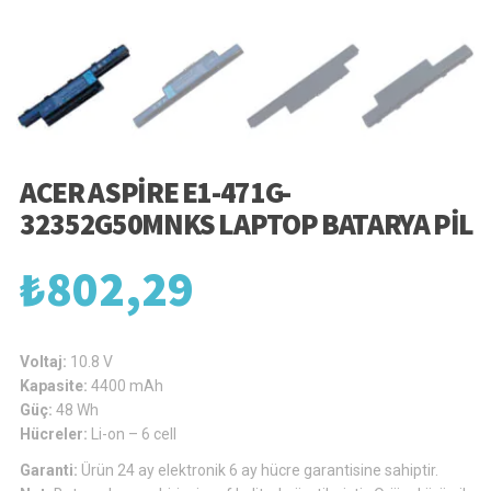
ACER ASPIRE E1-471G-
32352G50MNKS LAPTOP BATARYA PIL
₺
802,29
Voltaj:
10.8 V
Kapasite:
4400 mAh
Güç:
48 Wh
Hücreler:
Li-on – 6 cell
Garanti:
Ürün 24 ay elektronik 6 ay hücre garantisine sahiptir.