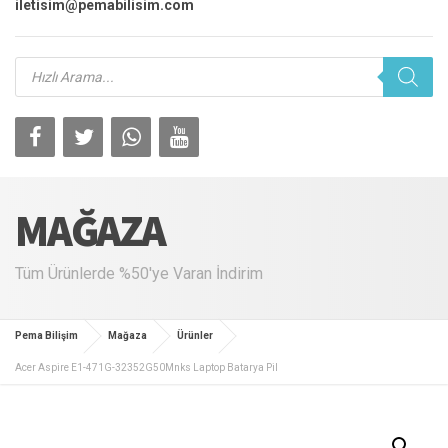
iletisim@pemabilisim.com
Products
search
MAĞAZA
Tüm Ürünlerde %50'ye Varan İndirim
Pema Bilişim
Mağaza
Ürünler
Acer Aspire E1-471G-32352G50Mnks Laptop Batarya Pil