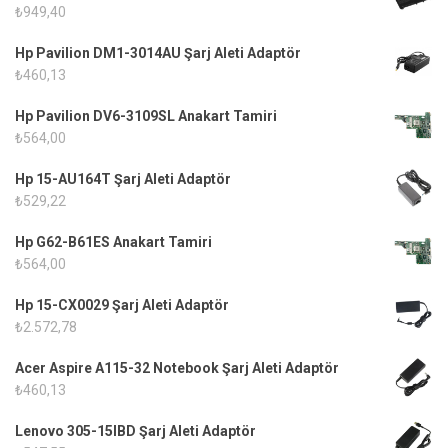
₺
949,40
Hp Pavilion DM1-3014AU Şarj Aleti Adaptör
₺
460,13
Hp Pavilion DV6-3109SL Anakart Tamiri
₺
564,00
Hp 15-AU164T Şarj Aleti Adaptör
₺
529,22
Hp G62-B61ES Anakart Tamiri
₺
564,00
Hp 15-CX0029 Şarj Aleti Adaptör
₺
2.572,78
Acer Aspire A115-32 Notebook Şarj Aleti Adaptör
₺
460,13
Lenovo 305-15IBD Şarj Aleti Adaptör