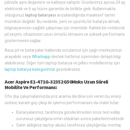
pilinizle aynı değerlere ve kaliteye sahiptir. Ürünlerimiz ayrıca 24 ay
elektronik ve 6 ay hücre garantisi ile birlikte gelir. Kullanmakta
olduğunuz
laptop bataryası
arızalandığında maalesef tamiri
mümkün değildir. Bu nedenle, yeni ve uyumlu bir batarya almak,
bilgisayarınızın sağlıklı çalışması için önemlidir. Kaliteli bir notebook
pil seçimi, cihazınızın uzun ömürlü olmasını ve yüksek performans
göstermesini sağlar.
Asus pil ve bataryalar hakkında sorularınız için çağrı merkezimizi
arayabilir veya
Whatsapp
destek hattımız üzerinden detaylı bilgi
alabilirsiniz. Diğer tüm laptop batarya ve pilleri modellerimiz için
laptop batarya kategorimizi
gezebilirsiniz.
Acer Aspire E1-471G-32352G50Mnks Uzun Süreli
Mobilite Ve Performans:
Ofis dışı çalışmalarınızda priz arama derdine son veren bu enerji
ünitesi, kararlı güç çıkışı ile işlemci performansını da stabil tutar.
Bataryalarımız, tarafınıza gönderilmeden önce test edilip
sorunsuz çalıştığına emin olduktan sonra paketlenmektedir.
Satın aldığınız laptop aküsü tarafınıza ulaştığında, montaj